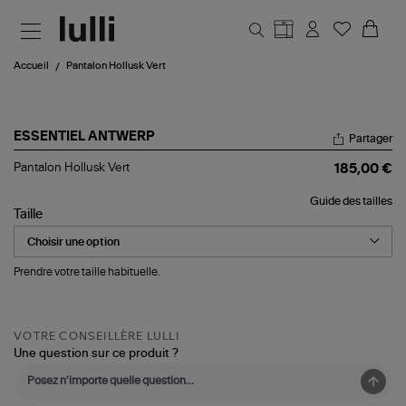
Aller au contenu principal
Accueil
Pantalon Hollusk Vert
ESSENTIEL ANTWERP
Partager
Pantalon
Pantalon Hollusk Vert
185,00 €
Hollusk
Vert
Guide des tailles
Taille
Prendre votre taille habituelle.
VOTRE CONSEILLÈRE LULLI
Une question sur ce produit ?