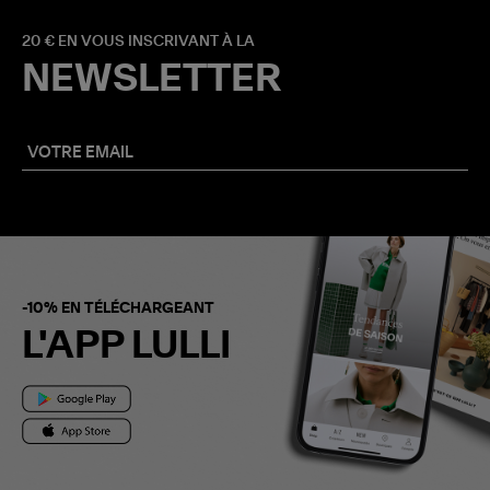
20 € EN VOUS INSCRIVANT À LA
NEWSLETTER
-10% EN TÉLÉCHARGEANT
L'APP LULLI