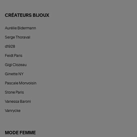
CRÉATEURS BIJOUX
Aurélie Bidermann
Serge Thoraval
d1928
Feidt Paris
Gigi Clozeau
Ginette NY
Pascale Monvoisin
Stone Paris
Vanessa Baroni
Vanrycke
MODE FEMME