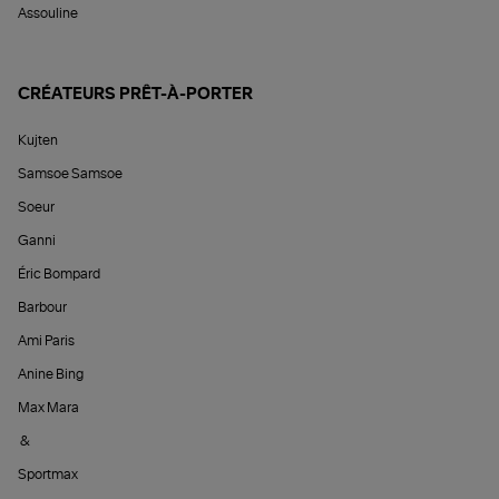
Assouline
CRÉATEURS PRÊT-À-PORTER
Kujten
Samsoe Samsoe
Soeur
Ganni
Éric Bompard
Barbour
Ami Paris
Anine Bing
Max Mara
&
Sportmax