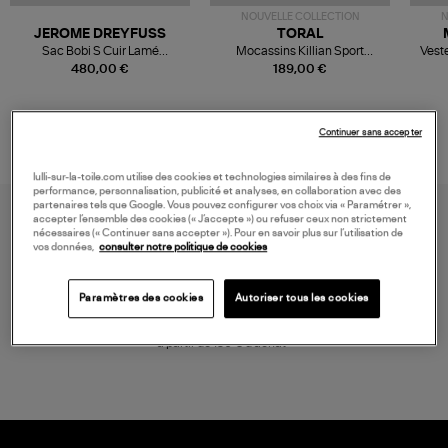
NOUVELLE COLLECTION
N
JEROME DREYFUSS
TORAL
Sac Bobi S Cuir Lamé
Mocassins Killian Sport
Veste
Champagne
Mousse
480,00 €
189,00 €
Continuer sans accepter
lulli-sur-la-toile.com utilise des cookies et technologies similaires à des fins de
performance, personnalisation, publicité et analyses, en collaboration avec des
partenaires tels que Google. Vous pouvez configurer vos choix via « Paramétrer »,
accepter l’ensemble des cookies (« J’accepte ») ou refuser ceux non strictement
nécessaires (« Continuer sans accepter »). Pour en savoir plus sur l’utilisation de
vos données,
consulter notre politique de cookies
Paramètres des cookies
Autoriser tous les cookies
LIVRAISON GRATUITE
à partir de 150 € d'achat*