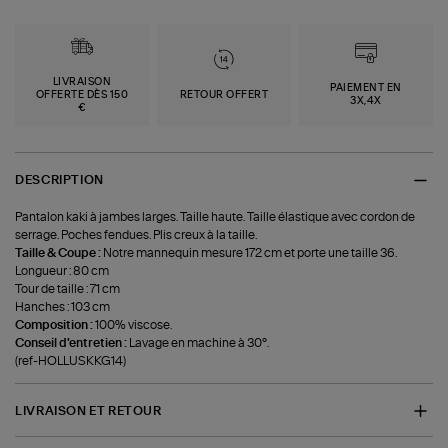
LIVRAISON
PAIEMENT EN
OFFERTE DÈS 150
RETOUR OFFERT
3X,4X
€
DESCRIPTION
Pantalon kaki à jambes larges. Taille haute. Taille élastique avec cordon de
serrage. Poches fendues. Plis creux à la taille.
Taille & Coupe :
Notre mannequin mesure 172 cm et porte une taille 36.
Longueur : 80 cm
Tour de taille : 71 cm
Hanches : 103 cm
Composition :
100% viscose.
Conseil d'entretien :
Lavage en machine à 30°.
(ref-HOLLUSKKG14)
LIVRAISON ET RETOUR