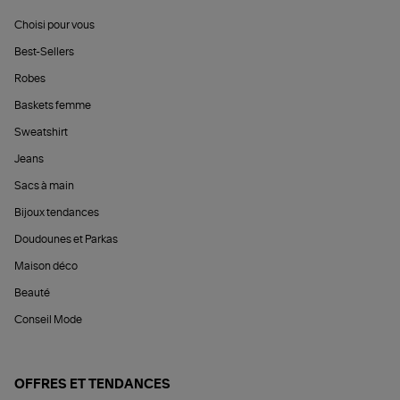
Choisi pour vous
Best-Sellers
Robes
Baskets femme
Sweatshirt
Jeans
Sacs à main
Bijoux tendances
Doudounes et Parkas
Maison déco
Beauté
Conseil Mode
OFFRES ET TENDANCES