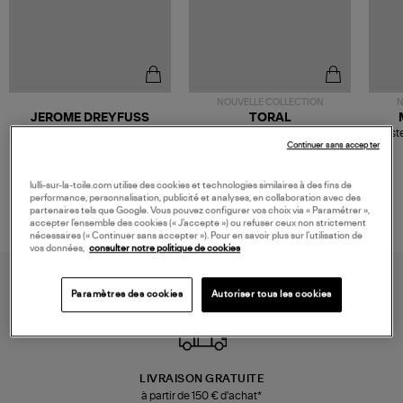
NOUVELLE COLLECTION
N
JEROME DREYFUSS
TORAL
Sac Bobi S Cuir Lamé
Mocassins Killian Sport
Veste
Champagne
Mousse
Continuer sans accepter
480,00 €
189,00 €
lulli-sur-la-toile.com utilise des cookies et technologies similaires à des fins de
performance, personnalisation, publicité et analyses, en collaboration avec des
partenaires tels que Google. Vous pouvez configurer vos choix via « Paramétrer »,
accepter l’ensemble des cookies (« J’accepte ») ou refuser ceux non strictement
nécessaires (« Continuer sans accepter »). Pour en savoir plus sur l’utilisation de
vos données,
consulter notre politique de cookies
Paramètres des cookies
Autoriser tous les cookies
LIVRAISON GRATUITE
à partir de 150 € d'achat*