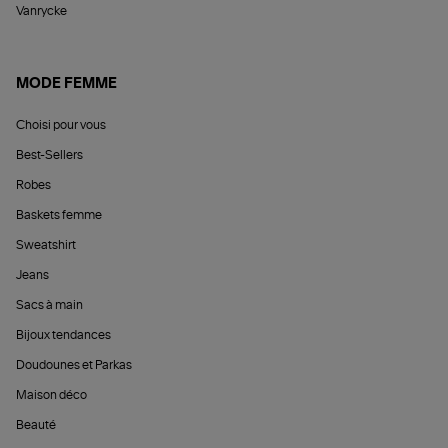
Vanrycke
MODE FEMME
Choisi pour vous
Best-Sellers
Robes
Baskets femme
Sweatshirt
Jeans
Sacs à main
Bijoux tendances
Doudounes et Parkas
Maison déco
Beauté