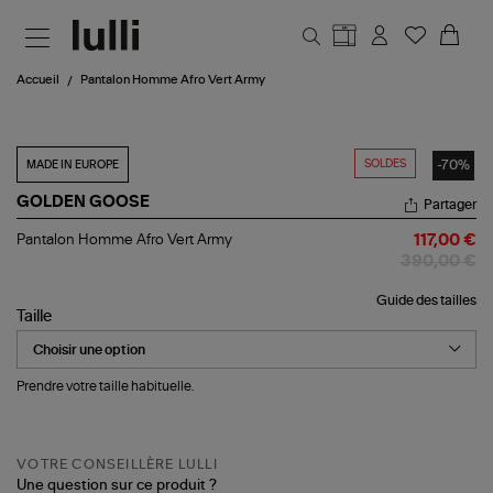
Aller au contenu principal
Accueil
Pantalon Homme Afro Vert Army
SOLDES
-70%
MADE IN EUROPE
GOLDEN GOOSE
Partager
Pantalon
Pantalon Homme Afro Vert Army
117,00 €
Homme
390,00 €
Afro
Vert
Guide des tailles
Army
Taille
Prendre votre taille habituelle.
VOTRE CONSEILLÈRE LULLI
Une question sur ce produit ?