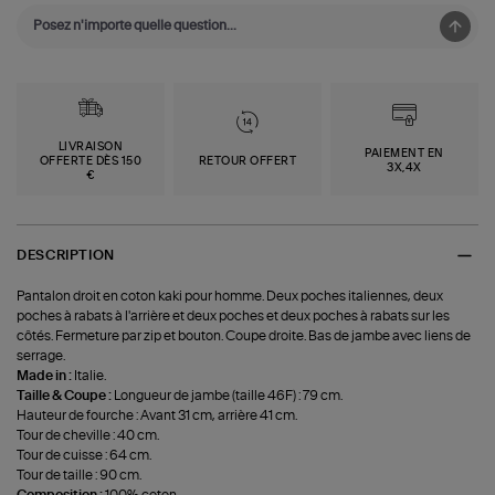
LIVRAISON
PAIEMENT EN
OFFERTE DÈS 150
RETOUR OFFERT
3X,4X
€
DESCRIPTION
Pantalon droit en coton kaki pour homme. Deux poches italiennes, deux
poches à rabats à l'arrière et deux poches et deux poches à rabats sur les
côtés. Fermeture par zip et bouton. Coupe droite. Bas de jambe avec liens de
serrage.
Made in :
Italie.
Taille & Coupe :
Longueur de jambe (taille 46F) : 79 cm.
Hauteur de fourche : Avant 31 cm, arrière 41 cm.
Tour de cheville : 40 cm.
Tour de cuisse : 64 cm.
Tour de taille : 90 cm.
Composition :
100% coton.