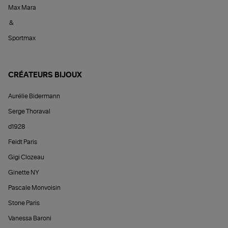
Max Mara
&
Sportmax
CRÉATEURS BIJOUX
Aurélie Bidermann
Serge Thoraval
d1928
Feidt Paris
Gigi Clozeau
Ginette NY
Pascale Monvoisin
Stone Paris
Vanessa Baroni