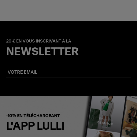
20 € EN VOUS INSCRIVANT À LA
NEWSLETTER
-10% EN TÉLÉCHARGEANT
L'APP LULLI