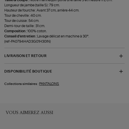
Taille & Coupe :
Notre mannequin porte une taille S et mesure 172 cm.
Longueur de jambe (taille S) : 79 cm.
Hauteur de fourche : Avant 37 cm, arrière 44 cm.
Tour de cheville : 40 cm.
Tour de cuisse : 54 cm.
Demi-tour de taille : 31 cm.
Composition :
100% coton.
Conseil d'entretien :
Lavage délicat en machine à 30°.
(ref-PA0794HAD3G01H30IN)
LIVRAISON ET RETOUR
DISPONIBILITÉ BOUTIQUE
PANTALONS
Collections similaires :
VOUS AIMEREZ AUSSI