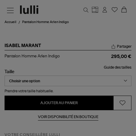
Aller au contenu principal
Accueil
Pantalon Homme Arlen Indigo
ISABEL MARANT
Partager
Pantalon
Pantalon Homme Arlen Indigo
295,00 €
Homme
Arlen
Guide des tailles
Indigo
Taille
Prendre votre taille habituelle.
AJOUTER AU PANIER
VOIR DISPONIBILITÉ EN BOUTIQUE
VOTRE CONSEILLÈRE LULLI