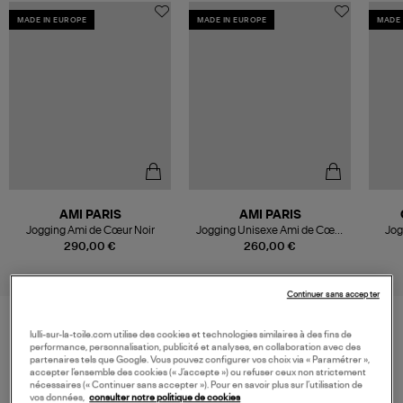
MADE IN EUROPE
MADE IN EUROPE
MADE 
AMI PARIS
AMI PARIS
Jogging Ami de Cœur Noir
Jogging Unisexe Ami de Cœur
Jog
Coton Biologique Noir
290,00 €
260,00 €
Continuer sans accepter
lulli-sur-la-toile.com utilise des cookies et technologies similaires à des fins de
VOS DERNIERS PRODUITS VUS
performance, personnalisation, publicité et analyses, en collaboration avec des
partenaires tels que Google. Vous pouvez configurer vos choix via « Paramétrer »,
accepter l’ensemble des cookies (« J’accepte ») ou refuser ceux non strictement
nécessaires (« Continuer sans accepter »). Pour en savoir plus sur l’utilisation de
vos données,
consulter notre politique de cookies