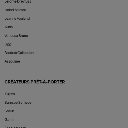
Jérôme Dreyfuss
Isabel Marant
Jeanne Vouland
Autry
Vanessa Bruno
Ugg
Baobab Collection
Assouline
CRÉATEURS PRÊT-À-PORTER
Kujten
Samsoe Samsoe
Soeur
Ganni