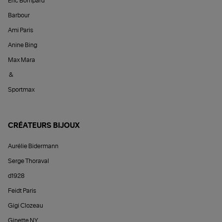
Éric Bompard
Barbour
Ami Paris
Anine Bing
Max Mara
&
Sportmax
CRÉATEURS BIJOUX
Aurélie Bidermann
Serge Thoraval
d1928
Feidt Paris
Gigi Clozeau
Ginette NY