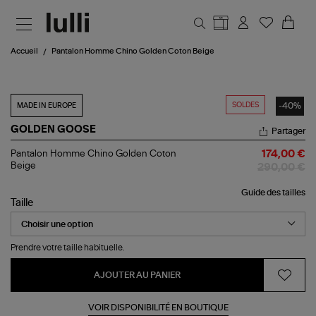
Aller au contenu principal
Accueil
Pantalon Homme Chino Golden Coton Beige
SOLDES
-40%
MADE IN EUROPE
GOLDEN GOOSE
Partager
Pantalon
Pantalon Homme Chino Golden Coton
174,00 €
Homme
Beige
290,00 €
Chino
Golden
Guide des tailles
Coton
Taille
Beige
Prendre votre taille habituelle.
AJOUTER AU PANIER
VOIR DISPONIBILITÉ EN BOUTIQUE