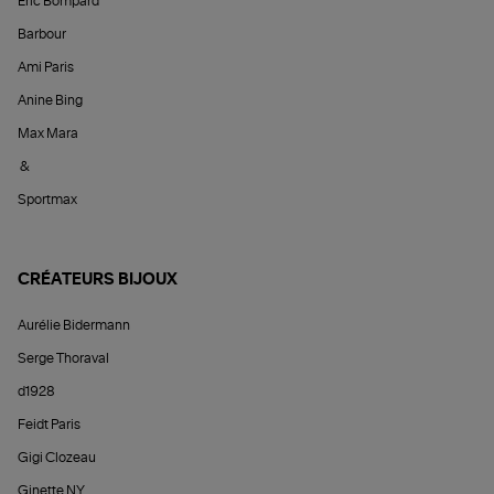
Éric Bompard
Barbour
Ami Paris
Anine Bing
Max Mara
&
Sportmax
CRÉATEURS BIJOUX
Aurélie Bidermann
Serge Thoraval
d1928
Feidt Paris
Gigi Clozeau
Ginette NY