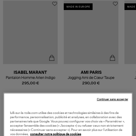
MADE IN EUROPE
MADE 
ISABEL MARANT
AMI PARIS
Pantalon Homme Arlen Indigo
Jogging Ami de Cœur Taupe
Em
295,00 €
290,00 €
Continuer sans accepter
lulli-sur-la-toile.com utilise des cookies et technologies similaires à des fins de
VOS DERNIERS PRODUITS VUS
performance, personnalisation, publicité et analyses, en collaboration avec des
partenaires tels que Google. Vous pouvez configurer vos choix via « Paramétrer »,
accepter l’ensemble des cookies (« J’accepte ») ou refuser ceux non strictement
nécessaires (« Continuer sans accepter »). Pour en savoir plus sur l’utilisation de
vos données,
consulter notre politique de cookies