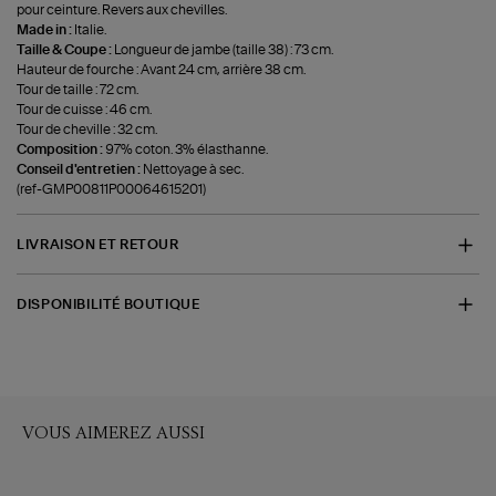
pour ceinture. Revers aux chevilles.
Made in :
Italie.
Taille & Coupe :
Longueur de jambe (taille 38) : 73 cm.
Hauteur de fourche : Avant 24 cm, arrière 38 cm.
Tour de taille : 72 cm.
Tour de cuisse : 46 cm.
Tour de cheville : 32 cm.
Composition :
97% coton. 3% élasthanne.
Conseil d'entretien :
Nettoyage à sec.
(ref-GMP00811P00064615201)
LIVRAISON ET RETOUR
DISPONIBILITÉ BOUTIQUE
VOUS AIMEREZ AUSSI