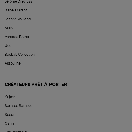
Jérôme Dreyfuss
Isabel Marant
Jeanne Vouland
Autry
Vanessa Bruno
Ugg
Baobab Collection
Assouline
CRÉATEURS PRÊT-À-PORTER
Kujten
Samsoe Samsoe
Soeur
Ganni