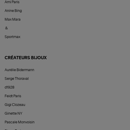
Ami Paris
Anine Bing
Max Mara
&
Sportmax
CRÉATEURS BIJOUX
Aurélie Bidermann
Serge Thoraval
d1928
Feidt Paris
Gigi Clozeau
Ginette NY
Pascale Monvoisin