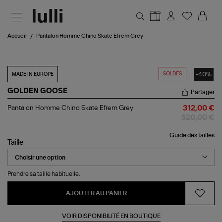
Aller au contenu principal
Accueil
Pantalon Homme Chino Skate Efrem Grey
SOLDES
-40%
MADE IN EUROPE
GOLDEN GOOSE
Partager
Pantalon
Pantalon Homme Chino Skate Efrem Grey
312,00 €
Homme
520,00 €
Chino
Skate
Guide des tailles
Efrem
Taille
Grey
Prendre sa taille habituelle.
AJOUTER AU PANIER
VOIR DISPONIBILITÉ EN BOUTIQUE