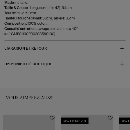
Made in :
Italie.
Taille & Coupe :
Longueur (taille 42) : 94cm
Tour de taille : 90cm
Hauteur fourche : avant: 30cm , arrière: 35cm
Composition :
100% coton.
Conseil d'entretien :
Lavage en machine à 40°.
(ref-GMP01190P00208560100)
LIVRAISON ET RETOUR
DISPONIBILITÉ BOUTIQUE
VOUS AIMEREZ AUSSI
MADE IN EUROPE
MADE 