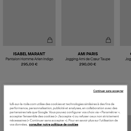
ISABEL MARANT
AMI PARIS
Pantalon Homme Arlen Indigo
Jogging Ami de Cœur Taupe
Jog
295,00 €
290,00 €
Continuer sans accepter
VOS DERNIERS PRODUITS VUS
lulli-sur-la-toile.com utilise des cookies et technologies similaires à des fins de
performance, personnalisation, publicité et analyses, en collaboration avec des
partenaires tels que Google. Vous pouvez configurer vos choix via « Paramétrer »,
accepter l’ensemble des cookies (« J’accepte ») ou refuser ceux non strictement
nécessaires (« Continuer sans accepter »). Pour en savoir plus sur l’utilisation de
vos données,
consulter notre politique de cookies