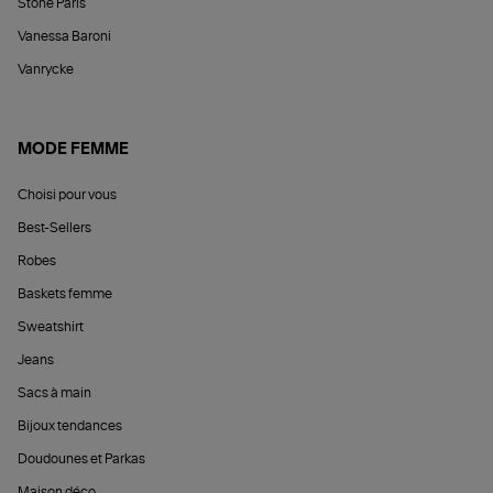
Stone Paris
Vanessa Baroni
Vanrycke
MODE FEMME
Choisi pour vous
Best-Sellers
Robes
Baskets femme
Sweatshirt
Jeans
Sacs à main
Bijoux tendances
Doudounes et Parkas
Maison déco