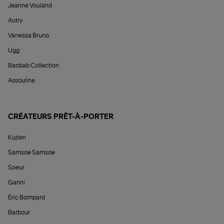
Jeanne Vouland
Autry
Vanessa Bruno
Ugg
Baobab Collection
Assouline
CRÉATEURS PRÊT-À-PORTER
Kujten
Samsoe Samsoe
Soeur
Ganni
Éric Bompard
Barbour