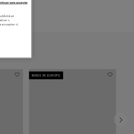
ntinuer sans accepter
ublicité et
étrer »,
s accepter »).
MADE IN EUROPE