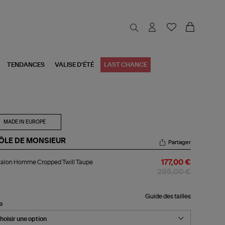
TENDANCES
VALISE D'ÉTÉ
LAST CHANCE
MADE IN EUROPE
ÔLE DE MONSIEUR
Partager
talon
talon Homme Cropped Twill Taupe
177,00 €
mme
opped
295,00 €
ll
upe
Guide des tailles
le