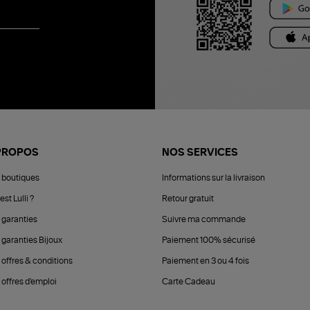
PROPOS
NOS SERVICES
 boutiques
Informations sur la livraison
est Lulli ?
Retour gratuit
 garanties
Suivre ma commande
 garanties Bijoux
Paiement 100% sécurisé
 offres & conditions
Paiement en 3 ou 4 fois
offres d'emploi
Carte Cadeau