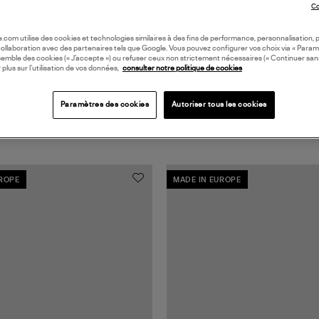
Co
oile.com utilise des cookies et technologies similaires à des fins de performance, personnalisation, p
collaboration avec des partenaires tels que Google. Vous pouvez configurer vos choix via « Param
semble des cookies (« J’accepte ») ou refuser ceux non strictement nécessaires (« Continuer san
 plus sur l’utilisation de vos données,
consulter notre politique de cookies
Paramètres des cookies
Autoriser tous les cookies
UROPE
MADE IN EUROPE