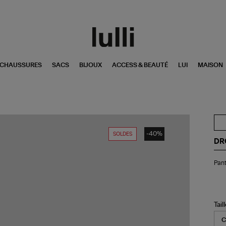
CHAUSSURES
SACS
BIJOUX
ACCESS & BEAUTÉ
LUI
MAISON
-40%
SOLDES
DR
Pan
Pan
Ho
Cr
Twi
Ta
Tail