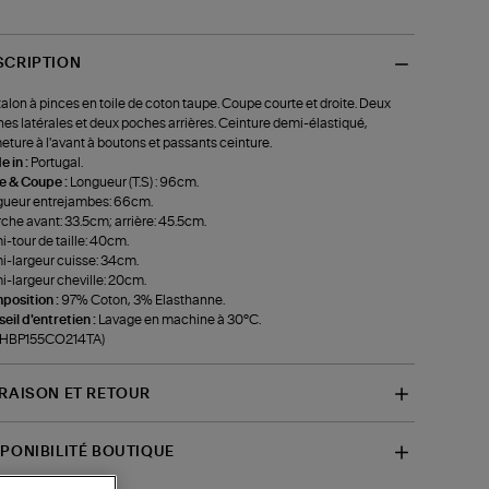
SCRIPTION
alon à pinces en toile de coton taupe. Coupe courte et droite. Deux
es latérales et deux poches arrières. Ceinture demi-élastiqué,
eture à l'avant à boutons et passants ceinture.
 in :
Portugal.
le & Coupe :
Longueur (T.S) : 96cm.
ueur entrejambes: 66cm.
che avant: 33.5cm; arrière: 45.5cm.
-tour de taille: 40cm.
-largeur cuisse: 34cm.
-largeur cheville: 20cm.
position :
97% Coton, 3% Elasthanne.
eil d'entretien :
Lavage en machine à 30°C.
f-HBP155CO214TA)
VRAISON ET RETOUR
SPONIBILITÉ BOUTIQUE