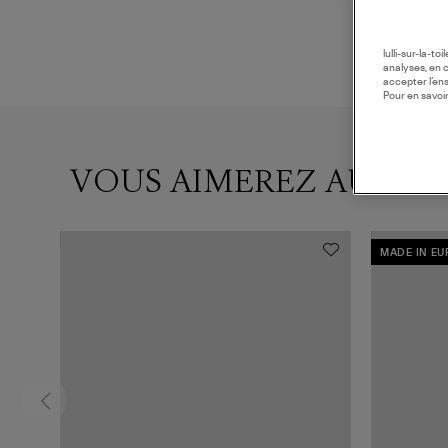
lulli-sur-la-t
analyses, en 
accepter l’en
Pour en savoir
VOUS AIMEREZ AUSSI
MADE IN E