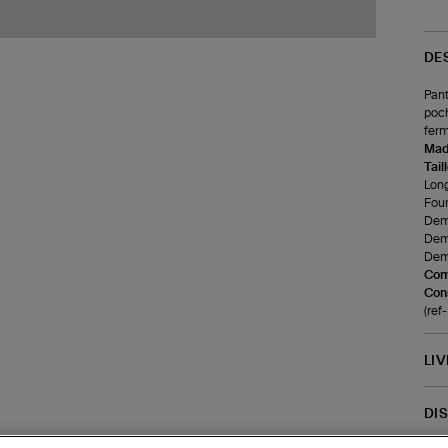
DE
Pant
poch
ferm
Made
Tail
Long
Four
Demi
Demi
Demi
Com
Cons
(re
LI
DI