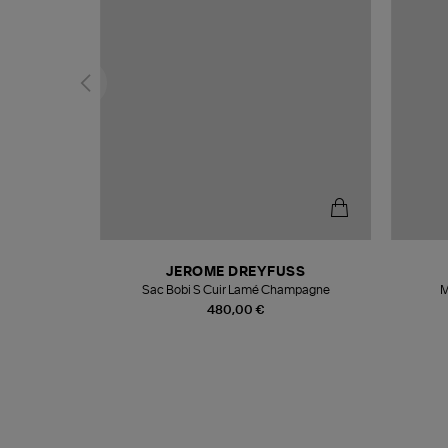
N
JEROME DREYFUSS
te
Sac Bobi S Cuir Lamé Champagne
M
480,00 €