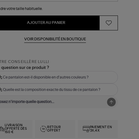
dre votre taille habituelle.
AJOUTER AU PANIER
VOIR DISPONIBILITÉ EN BOUTIQUE
RE CONSEILLÈRE LULLI
 question sur ce produit ?
Ce pantalon est-il disponible en d'autres couleurs ?
Quelle est la composition exacte du tissu de ce pantalon ?
LIVRAISON
RETOUR
PAIEMENT EN
OFFERTE DÈS
OFFERT
3X,4X
150 €