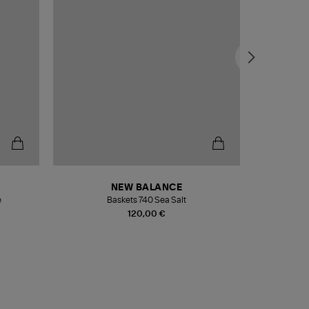
NEW BALANCE
e
Baskets 740 Sea Salt
Veste
120,00 €