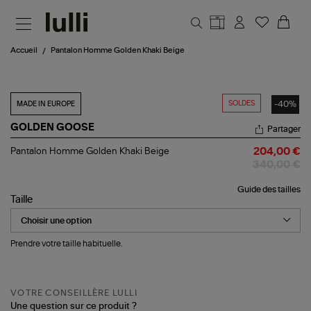
Aller au contenu principal
Accueil
Pantalon Homme Golden Khaki Beige
SOLDES
-40%
MADE IN EUROPE
GOLDEN GOOSE
Partager
Pantalon
Pantalon Homme Golden Khaki Beige
204,00 €
Homme
340,00 €
Golden
Khaki
Guide des tailles
Beige
Taille
Prendre votre taille habituelle.
VOTRE CONSEILLÈRE LULLI
Une question sur ce produit ?