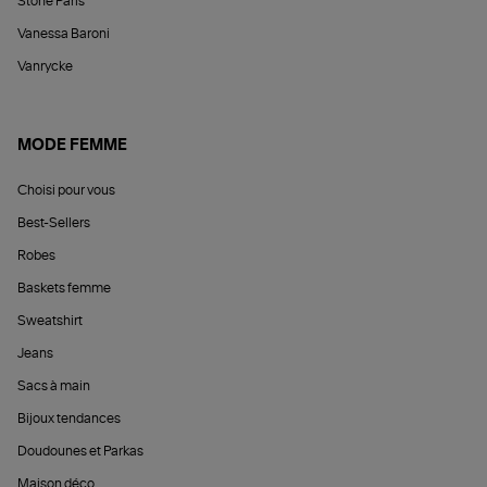
Stone Paris
Vanessa Baroni
Vanrycke
MODE FEMME
Choisi pour vous
Best-Sellers
Robes
Baskets femme
Sweatshirt
Jeans
Sacs à main
Bijoux tendances
Doudounes et Parkas
Maison déco