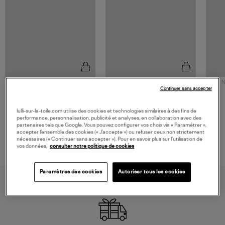
NOUVELLE COLLECTION
N
Continuer sans accepter
JEROME DREYFUSS
TORAL
Sac Bobi S Cuir Lamé
Mocassins Killian Sport
Champagne
Mousse
480,00 €
189,00 €
lulli-sur-la-toile.com utilise des cookies et technologies similaires à des fins de
performance, personnalisation, publicité et analyses, en collaboration avec des
partenaires tels que Google. Vous pouvez configurer vos choix via « Paramétrer »,
accepter l’ensemble des cookies (« J’accepte ») ou refuser ceux non strictement
nécessaires (« Continuer sans accepter »). Pour en savoir plus sur l’utilisation de
vos données,
consulter notre politique de cookies
Paramètres des cookies
Autoriser tous les cookies