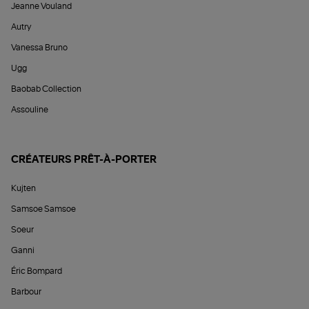
Jeanne Vouland
Autry
Vanessa Bruno
Ugg
Baobab Collection
Assouline
CRÉATEURS PRÊT-À-PORTER
Kujten
Samsoe Samsoe
Soeur
Ganni
Éric Bompard
Barbour