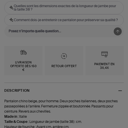
Quelles sont les dimensions exactes de la longueur de jambe pour
la taille 38 ?
Comment dois-je entretenir ce pantalon pour préserver sa qualité ?
LIVRAISON
PAIEMENT EN
OFFERTE DÈS 150
RETOUR OFFERT
3X,4X
€
DESCRIPTION
Pantalon chino beige, pour homme. Deux poches italiennes, deux poches
passepoilées à l'arrière. Fermeture zippée et boutonnée. Passants pour
ceinture. Revers aux chevilles.
Made in :
Italie
Taille & Coupe :
Longueur de jambe (taille 38) : cm.
Hauteur de fourche : Avant cm, arrière cm.