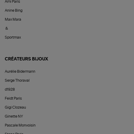
Ami Paris
Anine Bing
Max Mara
&
Sportmax
CRÉATEURS BIJOUX
Aurélie Bidermann
Serge Thoraval
d1928
Feidt Paris
Gigi Clozeau
Ginette NY
Pascale Monvoisin