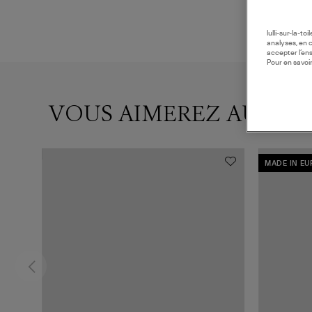
lulli-sur-la-t
analyses, en 
accepter l’en
Pour en savoir
VOUS AIMEREZ AUSSI
MADE IN E