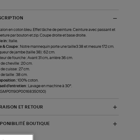
SCRIPTION
alon en coton bleu. Effet tâche de peinture. Ceinture avec passant et
eture par bouton et zip. Coupe droite et base droite.
 in :
Italie.
le & Coupe :
Notre mannequin porte une taille3 38 et mesure 172 cm.
ueur de jambe (taille 38) : 62 cm.
eur de fourche : Avant 31 cm, arrière 36 cm.
 de cheville : 20 cm.
 de cuisse : 27 cm.
de taille : 38 cm.
position :
100% coton.
eil d'entretien :
Lavage en machine à 30°.
f-GMP01190P00168350100)
VRAISON ET RETOUR
SPONIBILITÉ BOUTIQUE