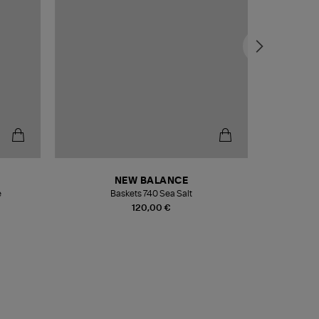
NEW BALANCE
e
Baskets 740 Sea Salt
Veste
120,00 €