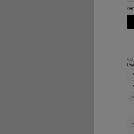
Pren
VOT
Une