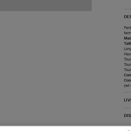
DE
Pant
ferm
Made
Tail
Long
Haut
Tour
Tour
Tour 
Com
Cons
(re
LI
DI