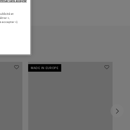
ntinuer sans accepter
ublicité et
étrer »,
s accepter »).
MADE IN EUROPE