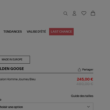
TENDANCES
VALISE D'ÉTÉ
LAST CHANCE
MADE IN EUROPE
LDEN GOOSE
Partager
talon
talon Homme Journey Bleu
245,00 €
mme
urney
490,00 €
u
Guide des tailles
le