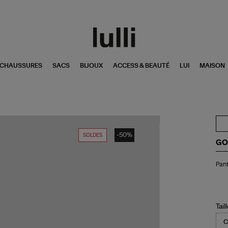
CHAUSSURES
SACS
BIJOUX
ACCESS & BEAUTÉ
LUI
MAISON
-50%
SOLDES
GO
Pan
Pan
Ho
Jo
Ble
Tail