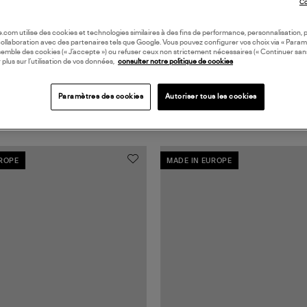
Co
oile.com utilise des cookies et technologies similaires à des fins de performance, personnalisation, p
collaboration avec des partenaires tels que Google. Vous pouvez configurer vos choix via « Param
semble des cookies (« J’accepte ») ou refuser ceux non strictement nécessaires (« Continuer san
 plus sur l’utilisation de vos données,
consulter notre politique de cookies
Paramètres des cookies
Autoriser tous les cookies
UROPE
MADE IN EUROPE