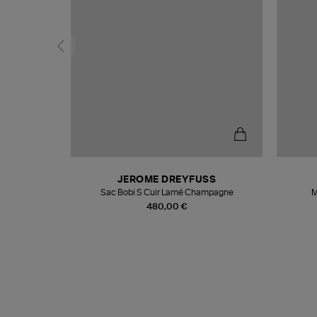
N
JEROME DREYFUSS
te
Sac Bobi S Cuir Lamé Champagne
M
480,00 €