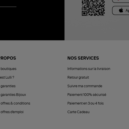
PROPOS
NOS SERVICES
 boutiques
Informations sur la livraison
est Lulli ?
Retour gratuit
 garanties
Suivre ma commande
 garanties Bijoux
Paiement 100% sécurisé
 offres & conditions
Paiement en 3 ou 4 fois
offres d'emploi
Carte Cadeau