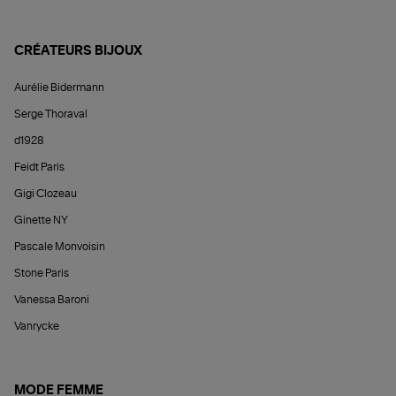
CRÉATEURS BIJOUX
Aurélie Bidermann
Serge Thoraval
d1928
Feidt Paris
Gigi Clozeau
Ginette NY
Pascale Monvoisin
Stone Paris
Vanessa Baroni
Vanrycke
MODE FEMME