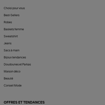
Choisi pour vous
Best-Sellers
Robes
Baskets femme
Sweatshirt
Jeans
Sacs à main
Bijoux tendances
Doudounes et Parkas
Maison déco
Beauté
Conseil Mode
OFFRES ET TENDANCES