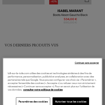
-40%
ISABEL MARANT
Boots Akson Gaucho Black
534,00 €
890,00 €
VOS DERNIERS PRODUITS VUS
Continuer sans accepter
lulli-sur-la-toile.com utilise des cookies et technologies similaires à des fins de
performance, personnalisation, publicité et analyses, en collaboration avec des
partenaires tels que Google. Vous pouvez configurer vos choix via « Paramétrer »,
accepter l’ensemble des cookies (« J’accepte ») ou refuser ceux non strictement
nécessaires (« Continuer sans accepter »). Pour en savoir plus sur l’utilisation de
vos données,
consulter notre politique de cookies
Paramètres des cookies
Autoriser tous les cookies