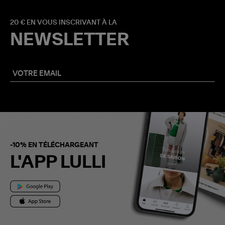
20 € EN VOUS INSCRIVANT À LA
NEWSLETTER
-10% EN TÉLÉCHARGEANT
L'APP LULLI