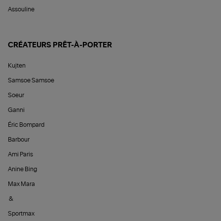
Assouline
CRÉATEURS PRÊT-À-PORTER
Kujten
Samsoe Samsoe
Soeur
Ganni
Éric Bompard
Barbour
Ami Paris
Anine Bing
Max Mara
&
Sportmax