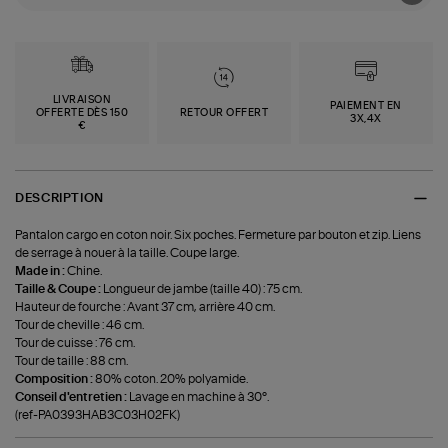
LIVRAISON
PAIEMENT EN
OFFERTE DÈS 150
RETOUR OFFERT
3X,4X
€
DESCRIPTION
Pantalon cargo en coton noir. Six poches. Fermeture par bouton et zip. Liens
de serrage à nouer à la taille. Coupe large.
Made in :
Chine.
Taille & Coupe :
Longueur de jambe (taille 40) : 75 cm.
Hauteur de fourche : Avant 37 cm, arrière 40 cm.
Tour de cheville : 46 cm.
Tour de cuisse : 76 cm.
Tour de taille : 88 cm.
Composition :
80% coton. 20% polyamide.
Conseil d'entretien :
Lavage en machine à 30°.
(ref-PA0393HAB3C03H02FK)