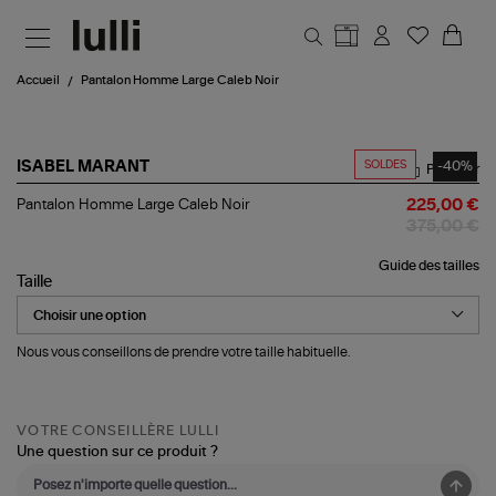
Aller au contenu principal
Accueil
Pantalon Homme Large Caleb Noir
SOLDES
-40%
ISABEL MARANT
Partager
Pantalon
Pantalon Homme Large Caleb Noir
225,00 €
Homme
375,00 €
Large
Caleb
Guide des tailles
Noir
Taille
Nous vous conseillons de prendre votre taille habituelle.
VOTRE CONSEILLÈRE LULLI
Une question sur ce produit ?