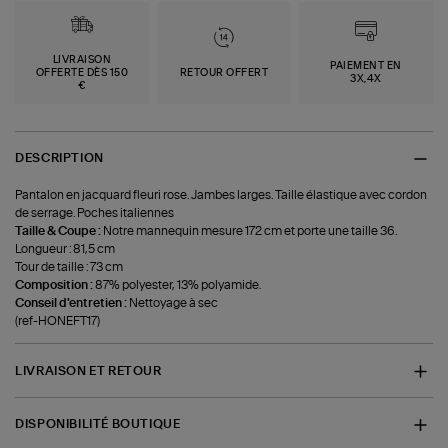
LIVRAISON
PAIEMENT EN
OFFERTE DÈS 150
RETOUR OFFERT
3X,4X
€
DESCRIPTION
Pantalon en jacquard fleuri rose. Jambes larges. Taille élastique avec cordon
de serrage. Poches italiennes
Taille & Coupe :
Notre mannequin mesure 172 cm et porte une taille 36.
Longueur : 81,5 cm
Tour de taille : 73 cm
Composition :
87% polyester, 13% polyamide.
Conseil d'entretien :
Nettoyage à sec
(ref-HONEFT17)
LIVRAISON ET RETOUR
DISPONIBILITÉ BOUTIQUE