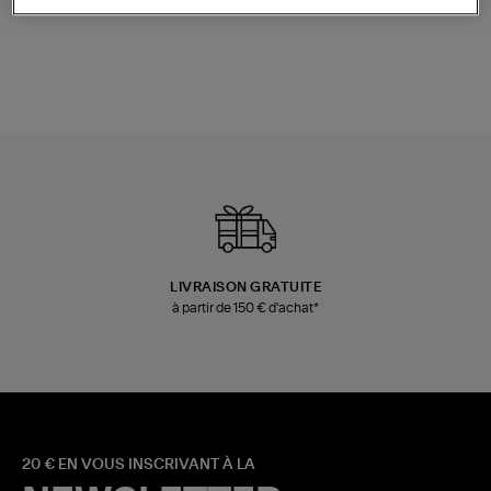
Champagne
Mousse
480,00 €
189,00 €
LIVRAISON GRATUITE
à partir de 150 € d'achat*
20 € EN VOUS INSCRIVANT À LA