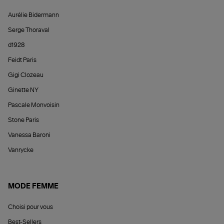
Aurélie Bidermann
Serge Thoraval
d1928
Feidt Paris
Gigi Clozeau
Ginette NY
Pascale Monvoisin
Stone Paris
Vanessa Baroni
Vanrycke
MODE FEMME
Choisi pour vous
Best-Sellers