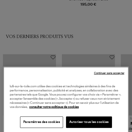
195,00 €
VOS DERNIERS PRODUITS VUS
Continuer sans accepter
lulli-sur-la-toile.com utilise des cookies et technologies similaires à des fins de
performance, personnalisation, publicité et analyses, en collaboration avec des
partenaires tels que Google. Vous pouvez configurer vos choix via « Paramétrer »,
accepter l’ensemble des cookies (« J’accepte ») ou refuser ceux non strictement
nécessaires (« Continuer sans accepter »). Pour en savoir plus sur l’utilisation de
vos données,
consulter notre politique de cookies
NOUVELLE COLLECTION
N
Paramètres des cookies
Autoriser tous les cookies
JEROME DREYFUSS
TORAL
Sac Bobi S Cuir Lamé
Mocassins Killian Sport
Veste