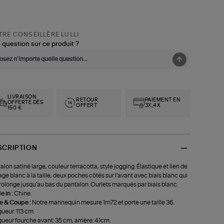
RE CONSEILLÈRE LULLI
 question sur ce produit ?
LIVRAISON
RETOUR
PAIEMENT EN
OFFERTE DÈS
OFFERT
3X,4X
150 €
SCRIPTION
alon satiné large, couleur terracotta, style jogging. Élastique et lien de
age blanc à la taille, deux poches côtés sur l'avant avec biais blanc qui
rolonge jusqu'au bas du pantalon. Ourlets marqués par biais blanc.
 in :
Chine.
le & Coupe :
Notre mannequin mesure 1m72 et porte une taille 36.
ueur: 113 cm.
ueur fourche avant: 35 cm, arrière: 41cm.