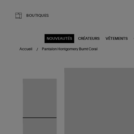
Aller au contenu principal
BOUTIQUES
NOUVEAUTÉS
CRÉATEURS
VÊTEMENTS
Accueil
Pantalon Hontgomery Burnt Coral