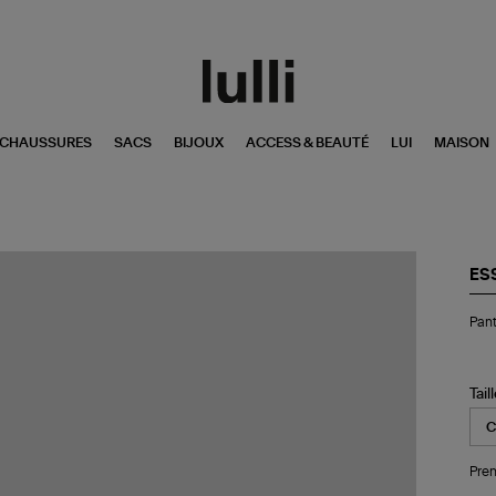
CHAUSSURES
SACS
BIJOUX
ACCESS & BEAUTÉ
LUI
MAISON
ES
Pan
Pant
Ho
Bur
Cor
Tail
Pren