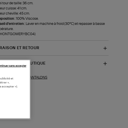
 tour de taille: 36 cm.
eur cuisse: 41 cm.
eur cheville: 45 cm.
position :
100% Viscose.
eil d'entretien :
Laver en machine à froid (30°C) et repasser à basse
érature.
f-HONTGOMERYBC04)
VRAISON ET RETOUR
SPONIBILITÉ BOUTIQUE
ntinuer sans accepter
PANTALONS
ections similaires :
ublicité et
étrer »,
s accepter »).