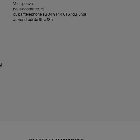
Vous pouvez
nous contacter ici
ou par téléphone au 04 91 44 61 67 du lundi
au vendredi de 9h à 18h.
N