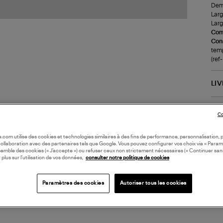
Demi
Larg
Larg
Com
Cons
temp
(re
LI
DI
Co
Coll
oile.com utilise des cookies et technologies similaires à des fins de performance, personnalisation, p
collaboration avec des partenaires tels que Google. Vous pouvez configurer vos choix via « Param
semble des cookies (« J’accepte ») ou refuser ceux non strictement nécessaires (« Continuer san
 plus sur l’utilisation de vos données,
consulter notre politique de cookies
Paramètres des cookies
Autoriser tous les cookies