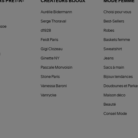
S PRÊT-À-
CRÉATEURS BIJOUX
MODE FEMME
Aurélie Bidermann
Choisi pour vous
Serge Thoraval
Best-Sellers
soe
d1928
Robes
Feidt Paris
Baskets femme
Gigi Clozeau
Sweatshirt
d
Ginette NY
Jeans
Pascale Monvoisin
Sacs à main
Stone Paris
Bijoux tendances
Vanessa Baroni
Doudounes et Parka
Vanrycke
Maison déco
Beauté
Conseil Mode