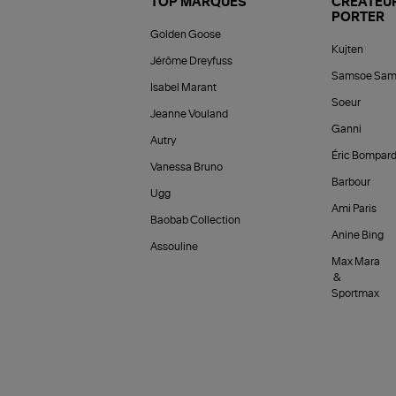
TOP MARQUES
CRÉATEUR
PORTER
Golden Goose
Kujten
Jérôme Dreyfuss
Samsoe Sam
Isabel Marant
Soeur
Jeanne Vouland
Ganni
Autry
Éric Bompar
Vanessa Bruno
Barbour
Ugg
Ami Paris
Baobab Collection
Anine Bing
Assouline
Max Mara
&
Sportmax