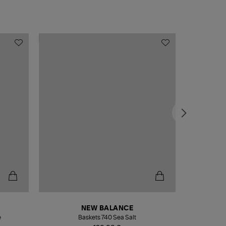
NEW BALANCE
e
Baskets 740 Sea Salt
Veste