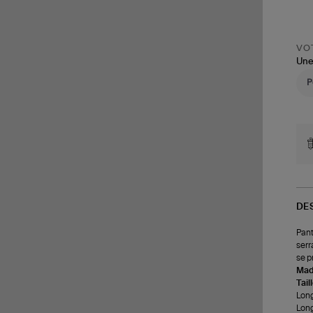
VOT
Une
DE
Pant
serr
se p
Made
Tail
Long
Long