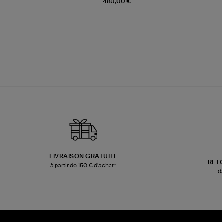
480,00 €
LIVRAISON GRATUITE
RET
à partir de 150 € d'achat*
d