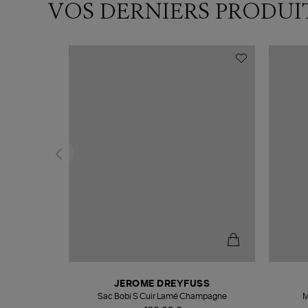
VOS DERNIERS PRODUI
N
JEROME DREYFUSS
te
Sac Bobi S Cuir Lamé Champagne
M