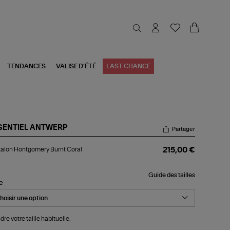
TENDANCES
VALISE D'ÉTÉ
LAST CHANCE
SENTIEL ANTWERP
Partager
talon
alon Hontgomery Burnt Coral
215,00 €
ntgomery
nt
al
Guide des tailles
le
dre votre taille habituelle.