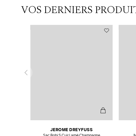
VOS DERNIERS PRODUI
N
JEROME DREYFUSS
te
Sac Bobi S Cuir Lamé Champagne
M