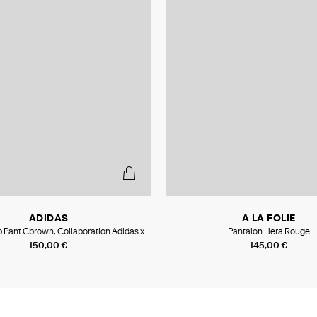
ADIDAS
A LA FOLIE
b Pant Cbrown, Collaboration Adidas x
Pantalon Hera Rouge
Moon Boot
150,00 €
145,00 €