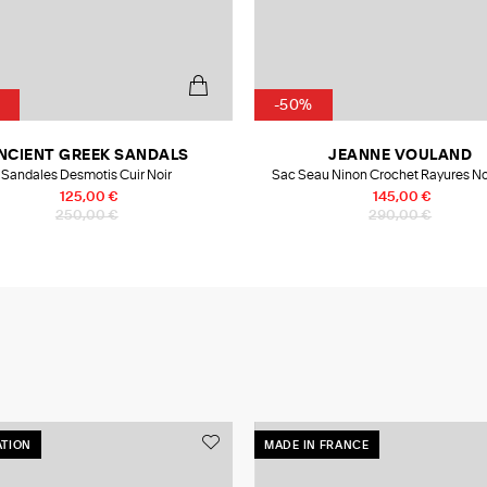
-50%
NCIENT GREEK SANDALS
JEANNE VOULAND
Sandales Desmotis Cuir Noir
Sac Seau Ninon Crochet Rayures Noi
Collaboration Jeanne Vouland x Les 
125,00 €
145,00 €
Mamie
250,00 €
290,00 €
TION
MADE IN FRANCE