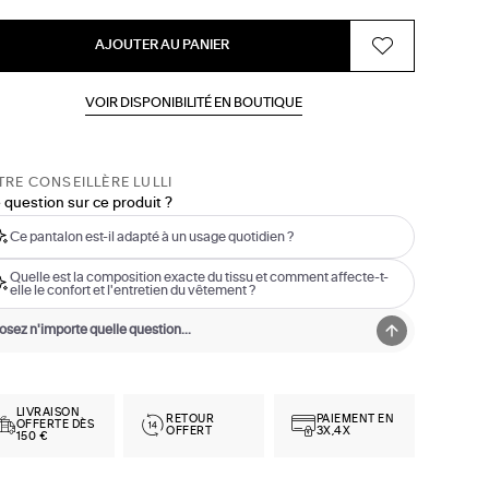
AJOUTER AU PANIER
VOIR DISPONIBILITÉ EN BOUTIQUE
RE CONSEILLÈRE LULLI
 question sur ce produit ?
Ce pantalon est-il adapté à un usage quotidien ?
Quelle est la composition exacte du tissu et comment affecte-t-
elle le confort et l'entretien du vêtement ?
LIVRAISON
RETOUR
PAIEMENT EN
OFFERTE DÈS
OFFERT
3X,4X
150 €