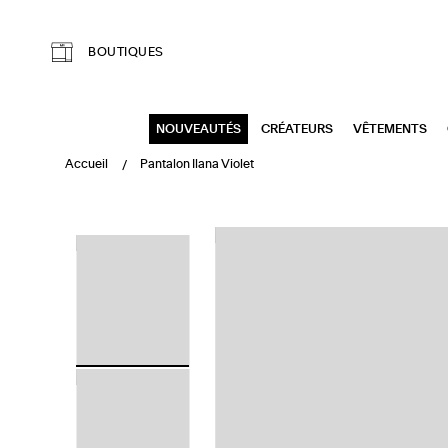
Aller au contenu principal
BOUTIQUES
NOUVEAUTÉS
CRÉATEURS
VÊTEMENTS
Accueil
Pantalon Ilana Violet