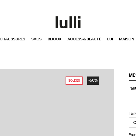
CHAUSSURES
SACS
BIJOUX
ACCESS & BEAUTÉ
LUI
MAISON
ME
-50%
SOLDES
Pan
Pant
Ila
Vio
Tail
Pren