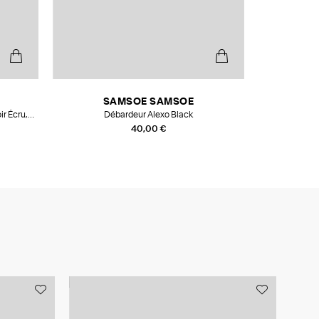
SAMSOE SAMSOE
r Écru,
Débardeur Alexo Black
Mains de
40,00 €
MADE