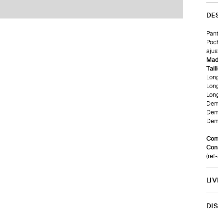
DE
Pant
Poch
ajus
Made
Tail
Long
Long
Long
Demi
Demi
Demi
Com
Cons
(re
LI
DI