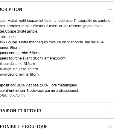
SCRIPTION
alon violet motif léopard effet brillant doré sur l'intégralité du pantalon.
es latérales et taille élastiqué avec un lien resserrage pour bien
ter. Coupe droite ample.
 in :
Inde.
le & Coupe :
Notre mannequin mesure 1m72 et porte une taille 34.
ueur: 95cm.
ueur entrejambe: 66cm.
ueur fourche avant: 30cm; arrière:36cm.
 tour de taille: 31.5cm.
-largeur cuisse : 29cm.
-largeur cheville: 18cm.
position :
80% Viscose, 20% Fibre métalliques.
eil d'entretien :
Nettoyage par un professionnel.
f-25WILANAVIO)
VRAISON ET RETOUR
SPONIBILITÉ BOUTIQUE