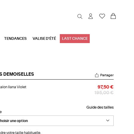
TENDANCES
VALISE D'ÉTÉ
LAST CHANCE
S DEMOISELLES
Partager
talon
alon Ilana Violet
97,50 €
na
let
195,00 €
Guide des tailles
le
dre votre taille habituelle.