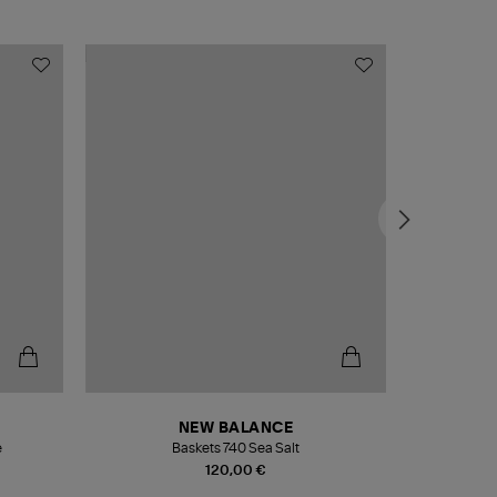
NEW BALANCE
e
Baskets 740 Sea Salt
Veste
120,00 €