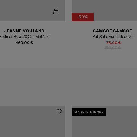
-50%
JEANNE VOULAND
SAMSOE SAMSOE
Bottines Boye 70 Cuir Mat Noir
Pull Sahelvia Turtledove
460,00 €
75,00 €
150,00 €
MADE IN EUROPE