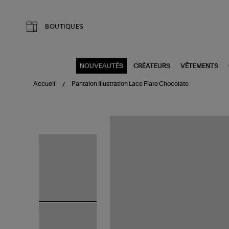
Aller au contenu principal
BOUTIQUES
NOUVEAUTÉS
CRÉATEURS
VÊTEMENTS
Accueil
Pantalon Illustration Lace Flare Chocolate