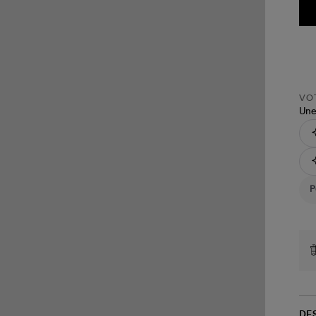
VOT
Une
DE