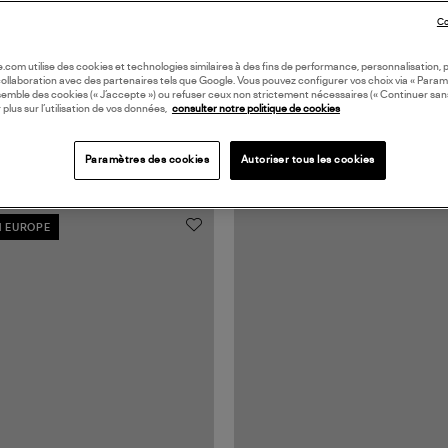
Co
oile.com utilise des cookies et technologies similaires à des fins de performance, personnalisation, p
collaboration avec des partenaires tels que Google. Vous pouvez configurer vos choix via « Param
semble des cookies (« J’accepte ») ou refuser ceux non strictement nécessaires (« Continuer san
 plus sur l’utilisation de vos données,
consulter notre politique de cookies
Paramètres des cookies
Autoriser tous les cookies
N EUROPE