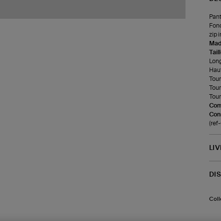
Pant
Fond
zip 
Made
Tail
Long
Haut
Tour 
Tour
Tour
Com
Cons
(re
LI
DI
Coll