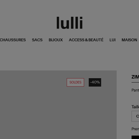
CHAUSSURES
SACS
BIJOUX
ACCESS & BEAUTÉ
LUI
MAISON
ZI
-40%
SOLDES
Pan
Pant
Ill
La
Fla
Cho
Tail
Pren