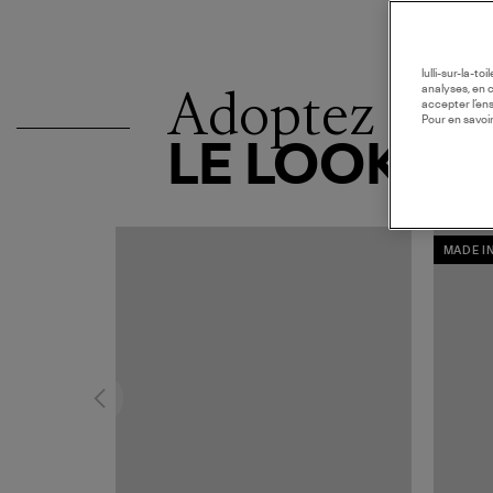
lulli-sur-la-t
Adoptez
analyses, en 
accepter l’en
Pour en savoir
LE LOOK
MADE I