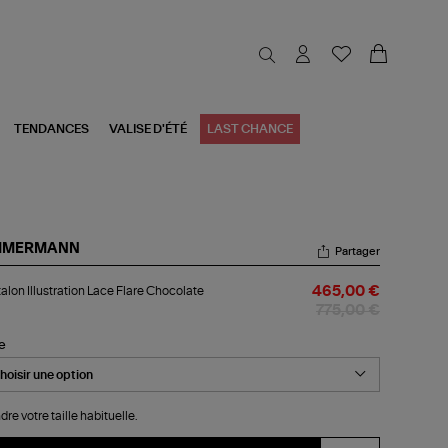
TENDANCES
VALISE D'ÉTÉ
LAST CHANCE
MMERMANN
Partager
talon
alon Illustration Lace Flare Chocolate
465,00 €
ustration
ce
775,00 €
re
colate
le
dre votre taille habituelle.