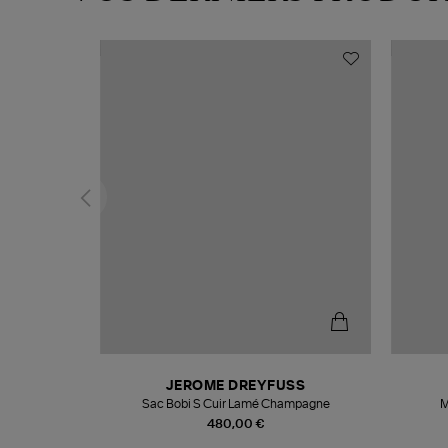
N
JEROME DREYFUSS
te
Sac Bobi S Cuir Lamé Champagne
M
480,00 €