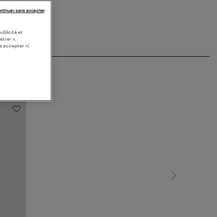
ntinuer sans accepter
ublicité et
étrer »,
s accepter »).