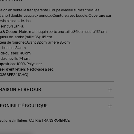
alon en dentelle transparente. Coupe évasée sur les chevilles.
 short doublé jusqu'aux genoux. Ceinture avec boucle. Ouverture par
invisible dans le dos.
 in :
Sri Lanka.
le & Coupe :
Notre mannequin porte une taille 36 et mesure 172 cm.
ueur de jambe (taille 36) : 115 cm.
eur de fourche : Avant 32 cm, arrière 35 cm.
de taille : 34 cm.
 de cuisses : 40 cm.
 de cheville :74 cm.
position :
100% Polyester.
eil d'entretien :
Nettoyage à sec.
f-0368PF241CHO)
VRAISON ET RETOUR
SPONIBILITÉ BOUTIQUE
CUIR & TRANSPARENCE
ections similaires :