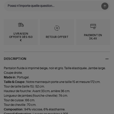
LIVRAISON
PAIEMENT EN
OFFERTE DÈS 150
RETOUR OFFERT
3X,4X
€
DESCRIPTION
Pantalon fluide à imprimé beige, noir et gris. Taille élastiquée. Jambe large.
Coupe droite.
Made in :
Portugal.
Taille & Coupe :
Notre mannequin porte une taille 1S et mesure 172 cm.
Tour de taille (taille 1S) : 52 cm.
Hauteur de fourche : Avant 33 cm, arrière 36 cm.
Longueur de jambes (fourche-cheville) : 74 cm.
Tour de cuisse : 66 cm.
Tour de cheville : 70 cm.
Composition :
94% viscose, 6% élasthanne.
Conseil d'entretien :
Lavage en machine à 30°.