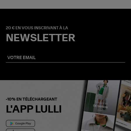
20 € EN VOUS INSCRIVANT À LA
NEWSLETTER
-10% EN TÉLÉCHARGEANT
L'APP LULLI