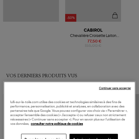
-50%
CABIROL
Chevalière Croisette Laiton
Parme
77,50 €
155,00 €
VOS DERNIERS PRODUITS VUS
Continuer sans accepter
lulli-sur-la-toile.com utilise des cookies et technologies similaires à des fins de
performance, personnalisation, publicité et analyses, en collaboration avec des
partenaires tels que Google. Vous pouvez configurer vos choix via « Paramétrer »,
accepter l’ensemble des cookies (« J’accepte ») ou refuser ceux non strictement
nécessaires (« Continuer sans accepter »). Pour en savoir plus sur l’utilisation de
vos données,
consulter notre politique de cookies