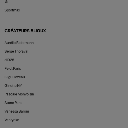
&
Sportmax
CRÉATEURS BIJOUX
Aurélie Bidermann
Serge Thoraval
d1928
Feidt Paris
Gigi Clozeau
Ginette NY
Pascale Monvoisin
Stone Paris
Vanessa Baroni
Vanrycke