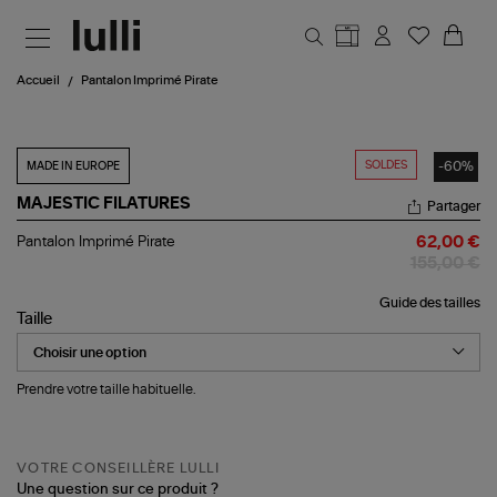
Aller au contenu principal
Accueil
Pantalon Imprimé Pirate
SOLDES
-60%
MADE IN EUROPE
MAJESTIC FILATURES
Partager
Pantalon
Pantalon Imprimé Pirate
62,00 €
Imprimé
155,00 €
Pirate
Guide des tailles
Taille
Prendre votre taille habituelle.
VOTRE CONSEILLÈRE LULLI
Une question sur ce produit ?