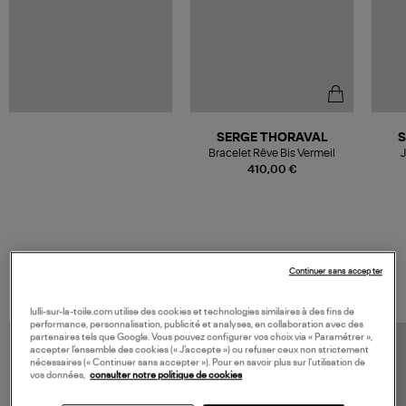
SERGE THORAVAL
S
Bracelet Rêve Bis Vermeil
J
410,00 €
VOS DERNIERS PRODUITS VUS
Continuer sans accepter
lulli-sur-la-toile.com utilise des cookies et technologies similaires à des fins de
performance, personnalisation, publicité et analyses, en collaboration avec des
partenaires tels que Google. Vous pouvez configurer vos choix via « Paramétrer »,
accepter l’ensemble des cookies (« J’accepte ») ou refuser ceux non strictement
nécessaires (« Continuer sans accepter »). Pour en savoir plus sur l’utilisation de
vos données,
consulter notre politique de cookies