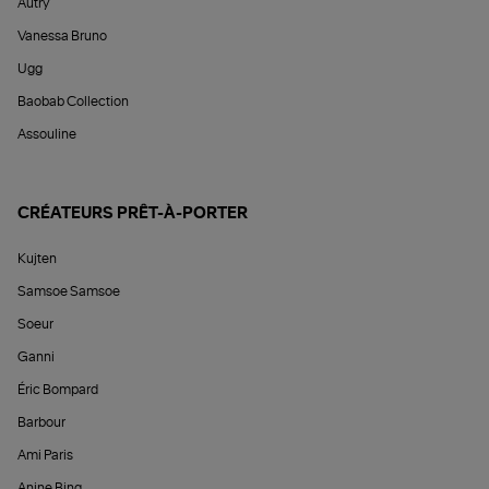
Autry
Vanessa Bruno
Ugg
Baobab Collection
Assouline
CRÉATEURS PRÊT-À-PORTER
Kujten
Samsoe Samsoe
Soeur
Ganni
Éric Bompard
Barbour
Ami Paris
Anine Bing