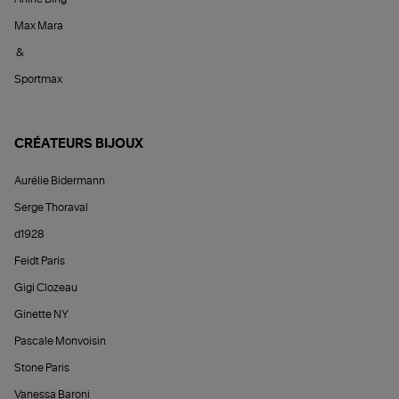
Max Mara
&
Sportmax
CRÉATEURS BIJOUX
Aurélie Bidermann
Serge Thoraval
d1928
Feidt Paris
Gigi Clozeau
Ginette NY
Pascale Monvoisin
Stone Paris
Vanessa Baroni