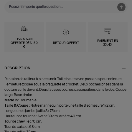
LIVRAISON
PAIEMENT EN
OFFERTE DÈS 150
RETOUR OFFERT
3X,4X
€
DESCRIPTION
Pantalon de tailleur à pinces noir. Taille haute avec passants pour ceinture.
Fermeture zippée sous la braguette et crochet. Deux poches prises dans la
couture sur le devant. Deux fausses poches passepoilées dans le dos. Coupe
large. Base droite.
Made in :
Roumanie.
Taille & Coupe :
Notre mannequin porte une taille S et mesure 172 cm.
Longueur de jambe (taille S) :75 cm.
Hauteur de fourche : Avant 39 cm, arrière 40 cm.
Tour de cheville : 70 cm.
Tour de cuisse : 68 cm.
Tour de taille : 72 cm.