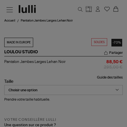
Aller au contenu principal
Accueil
Pantalon Jambes Larges Lehan Noir
SOLDES
-70%
MADE IN EUROPE
LOULOU STUDIO
Partager
Pantalon
Pantalon Jambes Larges Lehan Noir
88,50 €
Jambes
295,00 €
Larges
Lehan
Guide des tailles
Noir
Taille
Prendre votre taille habituelle.
VOTRE CONSEILLÈRE LULLI
Une question sur ce produit ?