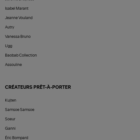
Isabel Marant
Jeanne Vouland
Autry
Vanessa Bruno
Ugg
Baobab Collection
Assouline
CRÉATEURS PRÊT-À-PORTER
Kujten
Samsoe Samsoe
Soeur
Ganni
Éric Bompard