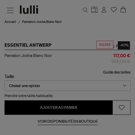
Aller au contenu principal
Accueil
Pantalon Josha Blanc Noir
SOLDES
-40%
ESSENTIEL ANTWERP
Partager
Pantalon
Pantalon Josha Blanc Noir
117,00 €
Josha
195,00 €
Blanc
Noir
Guide des tailles
Taille
Prendre votre taille habituelle.
AJOUTER AU PANIER
VOIR DISPONIBILITÉ EN BOUTIQUE