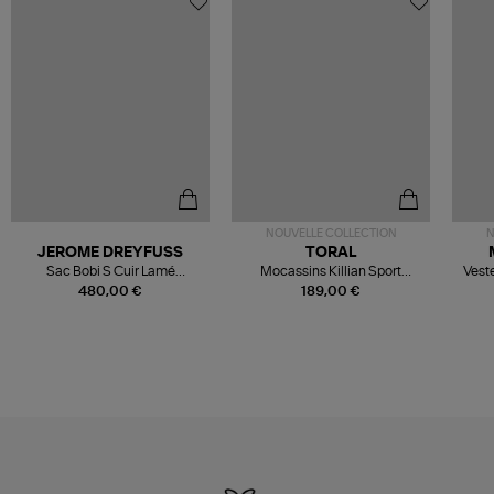
NOUVELLE COLLECTION
N
JEROME DREYFUSS
TORAL
Sac Bobi S Cuir Lamé
Mocassins Killian Sport
Veste
Champagne
Mousse
480,00 €
189,00 €