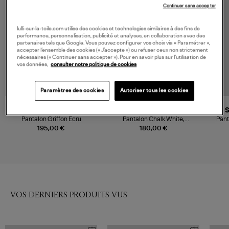
COLLABORATION
Continuer sans accepter
lulli-sur-la-toile.com utilise des cookies et technologies similaires à des fins de
performance, personnalisation, publicité et analyses, en collaboration avec des
partenaires tels que Google. Vous pouvez configurer vos choix via « Paramétrer »,
accepter l’ensemble des cookies (« J’accepte ») ou refuser ceux non strictement
nécessaires (« Continuer sans accepter »). Pour en savoir plus sur l’utilisation de
vos données,
consulter notre politique de cookies
Paramètres des cookies
Autoriser tous les cookies
VANESSA BRUNO
ADIDAS
Pantalon Griffon Ecru
Pantalon Chalk White,
Pant
Collaboration Adidas X Miaou
195,00 €
180,00 €
VOS DERNIERS PRODUITS VUS