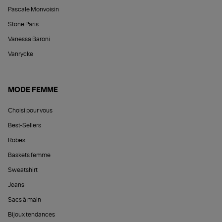
Pascale Monvoisin
Stone Paris
Vanessa Baroni
Vanrycke
MODE FEMME
Choisi pour vous
Best-Sellers
Robes
Baskets femme
Sweatshirt
Jeans
Sacs à main
Bijoux tendances