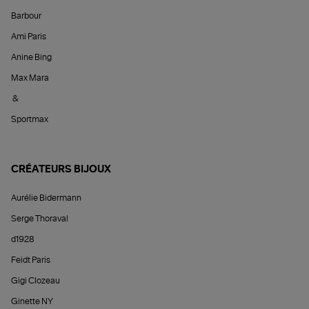
Barbour
Ami Paris
Anine Bing
Max Mara
&
Sportmax
CRÉATEURS BIJOUX
Aurélie Bidermann
Serge Thoraval
d1928
Feidt Paris
Gigi Clozeau
Ginette NY