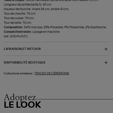
Taille & Coupe :
Notre mannequin porte une taille S et mesure 172 cm.
Longueur de jambe (taille S) : 81 cm.
Hauteur de fourche : Avant 34 cm, arrière 41 cm.
Tour de cheville : 70 cm.
Tour de cuisse : 70 cm.
Tour de taille : 72 cm.
Composition :
54% Viscose, 33% Polyester, 11% Polyamide, 2% Elasthanne.
Conseil d'entretien :
Lavage en machine.
(ref-JOSHAJ1VC)
LIVRAISON ET RETOUR
DISPONIBILITÉ BOUTIQUE
TENUES DE CÉRÉMONIE
Collections similaires :
Adoptez
LE LOOK