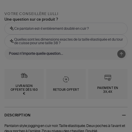
VOTRE CONSEILLÈRE LULLI
Une question sur ce produit ?
Ce pantalon est-il entièrement doublé en cuir ?
Quelles sont les dimensions exactes de la taille élastiquée et du tour
de cuisse pour une taille 38 ?
LIVRAISON
PAIEMENT EN
OFFERTE DÈS 150
RETOUR OFFERT
3X,4X
€
DESCRIPTION
Pantalon style jogging en cuir noir. Taille élastiquée. Deux poches à l'avant et
deux poches à l'arrière. Zip au niveau des chevilles. Doublé.