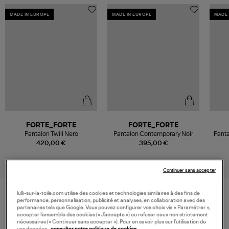
MADE IN EUROPE
MADE IN EUROPE
MADE 
FORTE_FORTE
FORTE_FORTE
Pantalon Twill Nero
Pantalon Contemporary Noir
Panta
420,00 €
395,00 €
Continuer sans accepter
lulli-sur-la-toile.com utilise des cookies et technologies similaires à des fins de
performance, personnalisation, publicité et analyses, en collaboration avec des
VOS DERNIERS PRODUITS VUS
partenaires tels que Google. Vous pouvez configurer vos choix via « Paramétrer »,
accepter l’ensemble des cookies (« J’accepte ») ou refuser ceux non strictement
nécessaires (« Continuer sans accepter »). Pour en savoir plus sur l’utilisation de