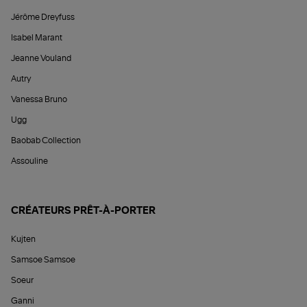
Jérôme Dreyfuss
Isabel Marant
Jeanne Vouland
Autry
Vanessa Bruno
Ugg
Baobab Collection
Assouline
CRÉATEURS PRÊT-À-PORTER
Kujten
Samsoe Samsoe
Soeur
Ganni