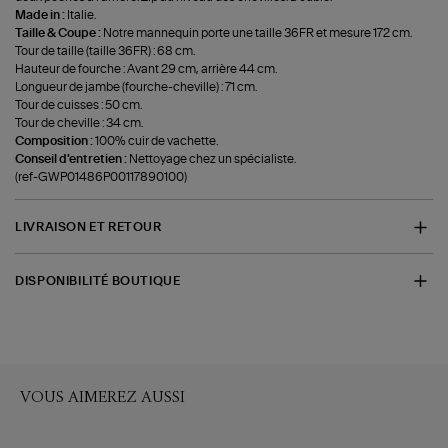
Made in :
Italie.
Taille & Coupe :
Notre mannequin porte une taille 36FR et mesure 172 cm.
Tour de taille (taille 36FR) : 68 cm.
Hauteur de fourche : Avant 29 cm, arrière 44 cm.
Longueur de jambe (fourche-cheville) : 71 cm.
Tour de cuisses : 50 cm.
Tour de cheville : 34 cm.
Composition :
100% cuir de vachette.
Conseil d'entretien :
Nettoyage chez un spécialiste.
(ref-GWP01486P00117890100)
LIVRAISON ET RETOUR
DISPONIBILITÉ BOUTIQUE
VOUS AIMEREZ AUSSI