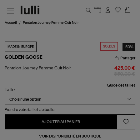
Aller au contenu principal
Accueil
Pantalon Journey Femme Cuir Noir
SOLDES
-50%
MADE IN EUROPE
GOLDEN GOOSE
Partager
Pantalon
Pantalon Journey Femme Cuir Noir
425,00 €
Journey
850,00 €
Femme
Cuir
Guide des tailles
Noir
Taille
Prendre votre taille habituelle.
AJOUTER AU PANIER
VOIR DISPONIBILITÉ EN BOUTIQUE