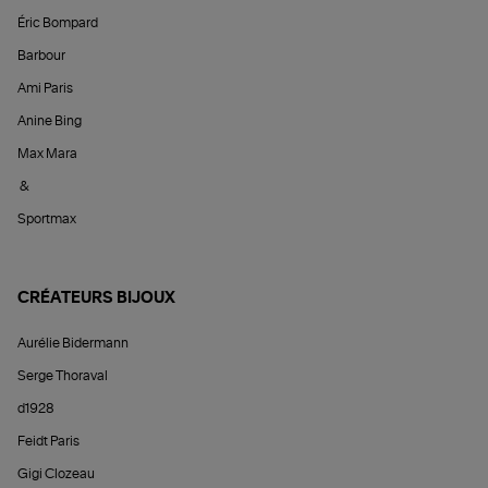
Éric Bompard
Barbour
Ami Paris
Anine Bing
Max Mara
&
Sportmax
CRÉATEURS BIJOUX
Aurélie Bidermann
Serge Thoraval
d1928
Feidt Paris
Gigi Clozeau