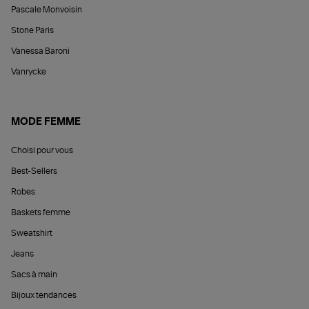
Pascale Monvoisin
Stone Paris
Vanessa Baroni
Vanrycke
MODE FEMME
Choisi pour vous
Best-Sellers
Robes
Baskets femme
Sweatshirt
Jeans
Sacs à main
Bijoux tendances