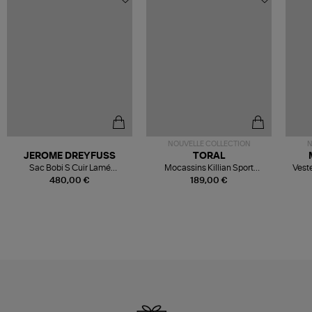
NOUVELLE COLLECTION
N
JEROME DREYFUSS
TORAL
Sac Bobi S Cuir Lamé
Mocassins Killian Sport
Veste
Champagne
Mousse
480,00 €
189,00 €