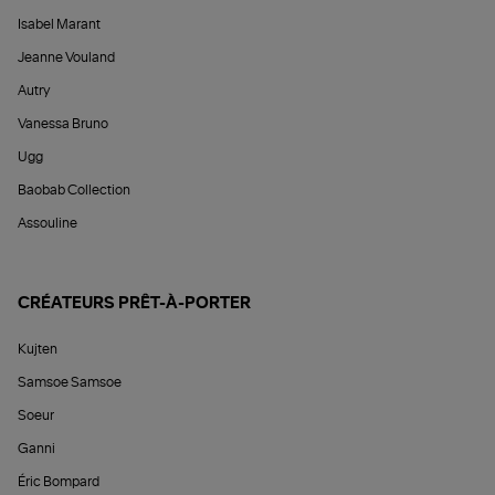
Isabel Marant
Jeanne Vouland
Autry
Vanessa Bruno
Ugg
Baobab Collection
Assouline
CRÉATEURS PRÊT-À-PORTER
Kujten
Samsoe Samsoe
Soeur
Ganni
Éric Bompard