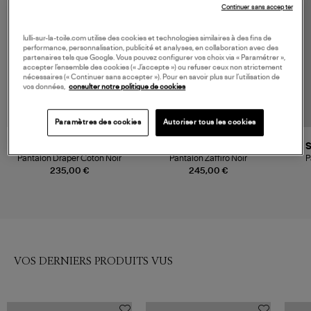
Continuer sans accepter
lulli-sur-la-toile.com utilise des cookies et technologies similaires à des fins de
performance, personnalisation, publicité et analyses, en collaboration avec des
partenaires tels que Google. Vous pouvez configurer vos choix via « Paramétrer »,
accepter l’ensemble des cookies (« J’accepte ») ou refuser ceux non strictement
nécessaires (« Continuer sans accepter »). Pour en savoir plus sur l’utilisation de
vos données,
consulter notre politique de cookies
Paramètres des cookies
Autoriser tous les cookies
XIRENA
MAX MARA
Pantalon Draper Coton Noir
Pantalon Zaffiro Noir
P
235,00 €
245,00 €
VOS DERNIERS PRODUITS VUS