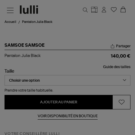
Aller au contenu principal
Accueil
Pantalon Julia Black
SAMSOE SAMSOE
Partager
Pantalon
Pantalon Julia Black
140,00 €
Julia
Black
Guide des tailles
Taille
Prendre votre taille habituelle.
AJOUTER AU PANIER
VOIR DISPONIBILITÉ EN BOUTIQUE
VOTRE CONSEILLÈRE LULLI