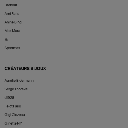
Barbour
Ami Paris
Anine Bing
Max Mara
&
Sportmax
CRÉATEURS BIJOUX
Aurélie Bidermann
Serge Thoraval
d1928
Feidt Paris
Gigi Clozeau
Ginette NY