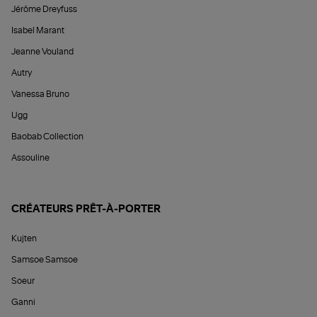
Jérôme Dreyfuss
Isabel Marant
Jeanne Vouland
Autry
Vanessa Bruno
Ugg
Baobab Collection
Assouline
CRÉATEURS PRÊT-À-PORTER
Kujten
Samsoe Samsoe
Soeur
Ganni