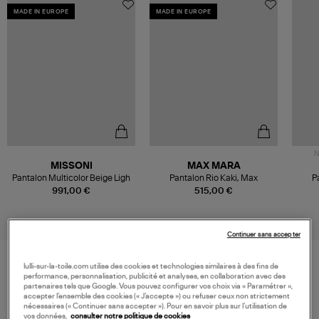
MADE IN EUROPE
MADE IN EUROPE
N
MISSONI
MAX MARA
Pantalon Multicolor Beige Ligh
Pantalon Rio Kaki, Max
P
991,00 €
515,00 €
Continuer sans accepter
lulli-sur-la-toile.com utilise des cookies et technologies similaires à des fins de
performance, personnalisation, publicité et analyses, en collaboration avec des
VOS DERNIERS PRODUITS VUS
partenaires tels que Google. Vous pouvez configurer vos choix via « Paramétrer »,
accepter l’ensemble des cookies (« J’accepte ») ou refuser ceux non strictement
nécessaires (« Continuer sans accepter »). Pour en savoir plus sur l’utilisation de
vos données,
consulter notre politique de cookies