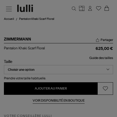
Aller au contenu principal
Accueil
Pantalon Khaki Scarf Floral
ZIMMERMANN
Partager
Pantalon
Pantalon Khaki Scarf Floral
625,00 €
Khaki
Scarf
Guide des tailles
Floral
Taille
Prendre votre taille habituelle.
AJOUTER AU PANIER
VOIR DISPONIBILITÉ EN BOUTIQUE
VOTRE CONSEILLÈRE LULLI