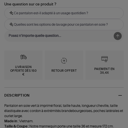
Une question sur ce produit ?
Ce pantalon est-il adapté à un usage quotidien ?
Quelles sont les options de lavage pour ce pantalon en soie ?
LIVRAISON
PAIEMENT EN
OFFERTE DÈS 150
RETOUR OFFERT
3X,4X
€
DESCRIPTION
Pantalon en soie vert à imprimé floral, taille haute, longueur cheville, taille
élastiquée avec cordon à extrémités brandebourgeoises, poches latérales et
ourlet large.
Made in :
Vietnam.
Taille & Coupe :
Notre mannequin porte une taille 36 et mesure 172 cm.