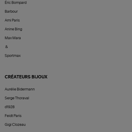
Éric Bompard
Barbour
Ami Paris
Anine Bing
Max Mara
&
Sportmax
CRÉATEURS BIJOUX
Aurélie Bidermann
Serge Thoraval
d1928
Feidt Paris
Gigi Clozeau