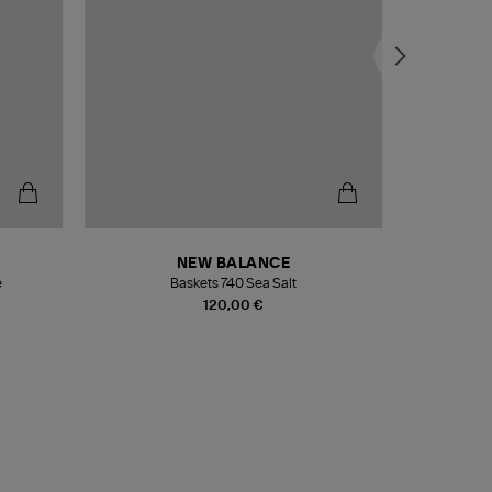
NEW BALANCE
e
Baskets 740 Sea Salt
Veste
120,00 €