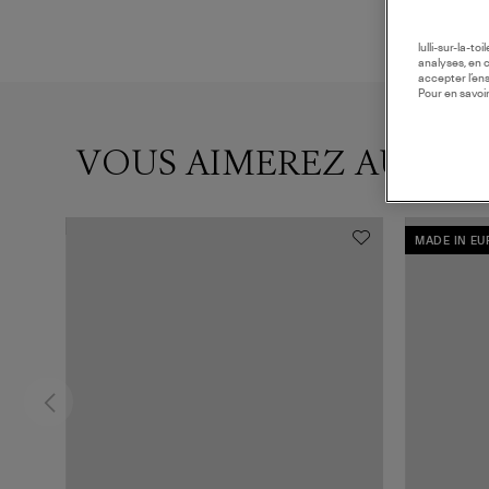
lulli-sur-la-t
analyses, en 
accepter l’en
Pour en savoir
VOUS AIMEREZ AUSSI
MADE IN E