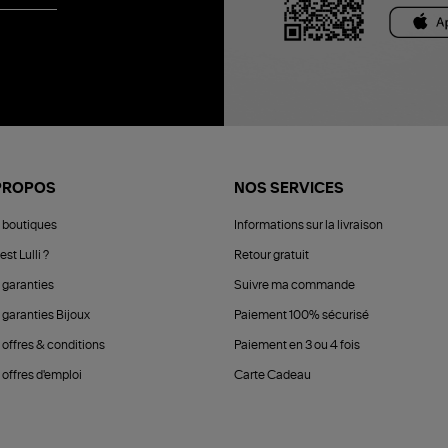
PROPOS
NOS SERVICES
 boutiques
Informations sur la livraison
est Lulli ?
Retour gratuit
 garanties
Suivre ma commande
 garanties Bijoux
Paiement 100% sécurisé
 offres & conditions
Paiement en 3 ou 4 fois
offres d'emploi
Carte Cadeau