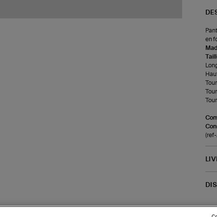
DE
Pant
en f
Made
Tail
Long
Haut
Tour
Tour
Tour 
Com
Cons
(ref
LI
DI
Co