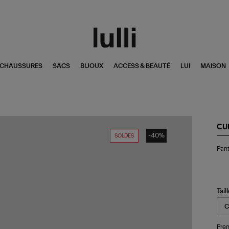
CHAUSSURES
SACS
BIJOUX
ACCESS & BEAUTÉ
LUI
MAISON
CU
-40%
SOLDES
Pan
Pant
Lar
Adr
Ver
Tail
Pren