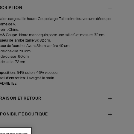
SCRIPTION
alon cargo taille haute. Coupe large. Taille cintrée avec une découpe
orme de V.
 in :
Chine.
le & Coupe :
Notre mannequin porte une taille S et mesure 172 cm.
ueur de jambe (taille S) : 82 cm.
eur de fourche : Avant 31 cm, arrière 40 cm.
 de cheville : 50 cm.
 de cuisse : 60 cm.
de taille : 72 cm.
position :
54% coton, 46% viscose.
eil d'entretien :
Lavage à la main.
-ADRIETEE)
VRAISON ET RETOUR
SPONIBILITÉ BOUTIQUE
ntinuer sans accepter