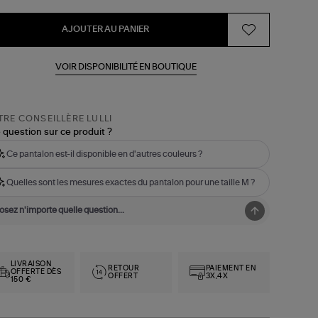
AJOUTER AU PANIER
VOIR DISPONIBILITÉ EN BOUTIQUE
RE CONSEILLÈRE LULLI
 question sur ce produit ?
Ce pantalon est-il disponible en d'autres couleurs ?
Quelles sont les mesures exactes du pantalon pour une taille M ?
LIVRAISON
RETOUR
PAIEMENT EN
OFFERTE DÈS
OFFERT
3X,4X
150 €