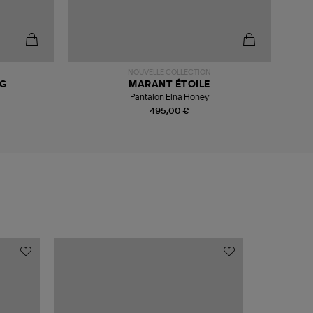
-6
NOUVELLE COLLECTION
NG
MARANT ÉTOILE
Pantalon Elna Honey
495,00 €