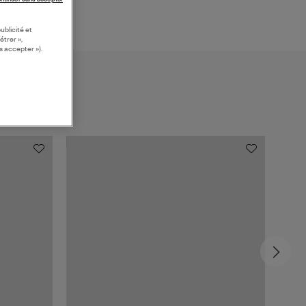
ublicité et
étrer »,
s accepter »).