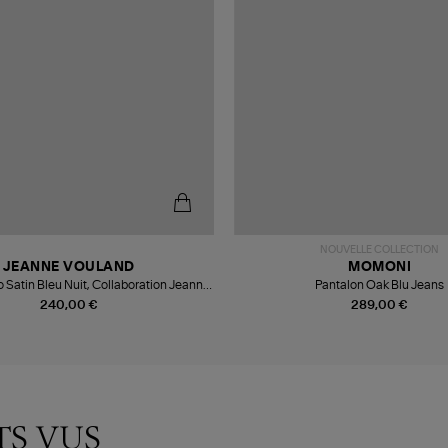
NOUVELLE COLLECTION
JEANNE VOULAND
MOMONI
o Satin Bleu Nuit, Collaboration Jeanne
Pantalon Oak Blu Jeans
Vouland x Véronika Loubry
240,00 €
289,00 €
TS VUS