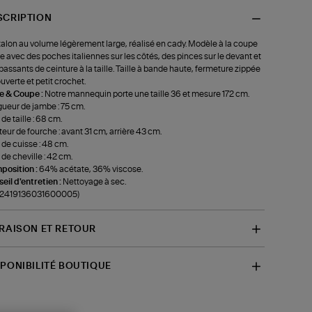
SCRIPTION
alon au volume légèrement large, réalisé en cady. Modèle à la coupe
de avec des poches italiennes sur les côtés, des pinces sur le devant et
passants de ceinture à la taille. Taille à bande haute, fermeture zippée
uverte et petit crochet.
le & Coupe :
Notre mannequin porte une taille 36 et mesure 172 cm.
ueur de jambe : 75 cm.
 de taille : 68 cm.
eur de fourche : avant 31 cm, arrière 43 cm.
 de cuisse : 48 cm.
 de cheville : 42 cm.
position :
64% acétate, 36% viscose.
eil d'entretien :
Nettoyage à sec.
f-2419136031600005)
VRAISON ET RETOUR
SPONIBILITÉ BOUTIQUE