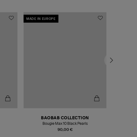
MADE IN EUROPE
MADE IN EU
BAOBAB COLLECTION
Bougie Max 10 Black Pearls
Paréo Fou
90,00 €