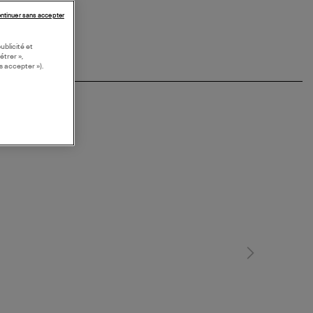
ntinuer sans accepter
ublicité et
étrer »,
s accepter »).