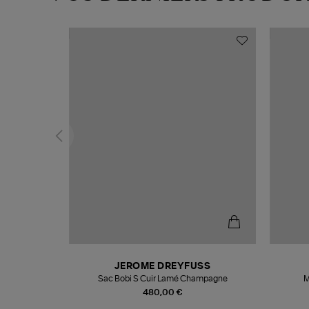
T
JEROME DREYFUSS
k
Sac Bobi S Cuir Lamé Champagne
M
480,00 €