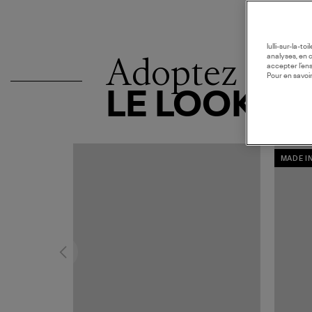
lulli-sur-la-t
Adoptez
analyses, en 
accepter l’en
Pour en savoir
LE LOOK
MADE I