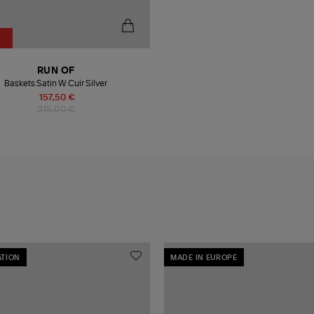
RUN OF
Baskets Satin W Cuir Silver
157,50 €
315,00 €
TION
MADE IN EUROPE