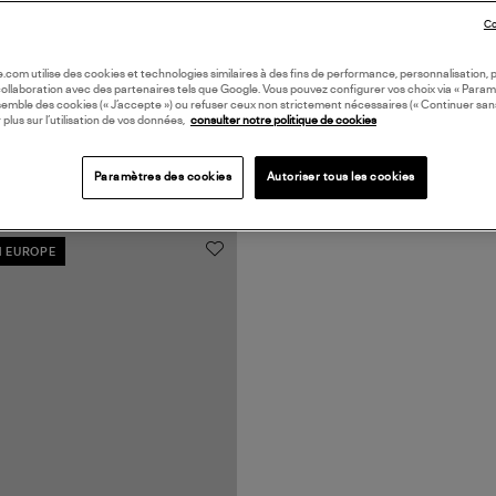
Co
oile.com utilise des cookies et technologies similaires à des fins de performance, personnalisation, p
collaboration avec des partenaires tels que Google. Vous pouvez configurer vos choix via « Param
semble des cookies (« J’accepte ») ou refuser ceux non strictement nécessaires (« Continuer san
 plus sur l’utilisation de vos données,
consulter notre politique de cookies
Paramètres des cookies
Autoriser tous les cookies
N EUROPE