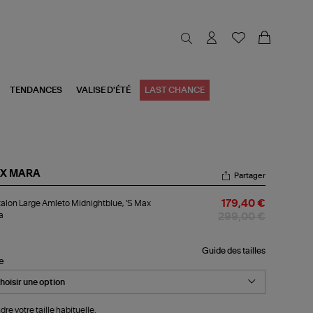
TENDANCES
VALISE D'ÉTÉ
LAST CHANCE
X MARA
Partager
talon
alon Large Amleto Midnightblue, 'S Max
179,40 €
ge
a
leto
299,00 €
nightblue,
x
Guide des tailles
le
ra
dre votre taille habituelle.