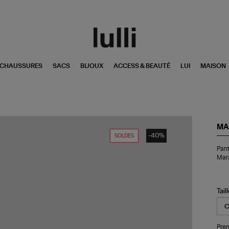
CHAUSSURES
SACS
BIJOUX
ACCESS & BEAUTÉ
LUI
MAISON
MA
-40%
SOLDES
Pan
Pant
Lar
Mar
Am
Mid
'S
Ma
Tail
Ma
Pren