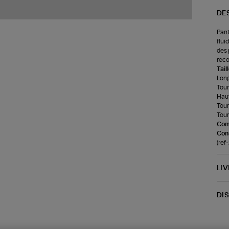
DE
Pant
flui
des 
reco
Tail
Long
Tour
Haut
Tour
Tour
Com
Cons
(re
LI
DI