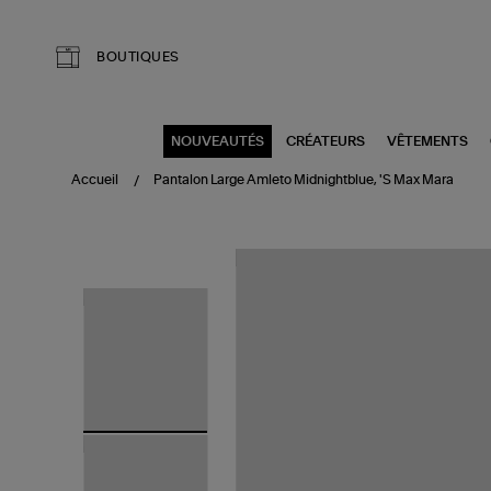
Aller au contenu principal
BOUTIQUES
NOUVEAUTÉS
CRÉATEURS
VÊTEMENTS
Accueil
Pantalon Large Amleto Midnightblue, 'S Max Mara