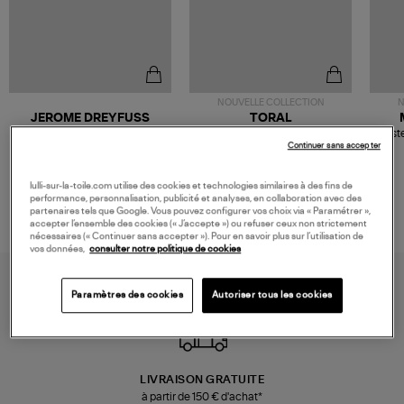
NOUVELLE COLLECTION
N
JEROME DREYFUSS
TORAL
Sac Bobi S Cuir Lamé
Mocassins Killian Sport
Veste
Champagne
Mousse
Continuer sans accepter
480,00 €
189,00 €
lulli-sur-la-toile.com utilise des cookies et technologies similaires à des fins de
performance, personnalisation, publicité et analyses, en collaboration avec des
partenaires tels que Google. Vous pouvez configurer vos choix via « Paramétrer »,
accepter l’ensemble des cookies (« J’accepte ») ou refuser ceux non strictement
nécessaires (« Continuer sans accepter »). Pour en savoir plus sur l’utilisation de
vos données,
consulter notre politique de cookies
Paramètres des cookies
Autoriser tous les cookies
LIVRAISON GRATUITE
à partir de 150 € d'achat*