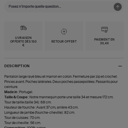
LIVRAISON
PAIEMENT EN
OFFERTE DÈS 150
RETOUR OFFERT
3X,4X
€
DESCRIPTION
Pantalon large rayé bleu et marron en coton. Fermeture par zip et crochet.
Pinces avant. Poches latérales. Deux poches passepoilées. Passants pour
ceinture.
Made in :
Portugal.
Taille & Coupe :
Notre mannequin porte une taille 34 et mesure 172 cm.
Tour de taille (taille 34) : 68 cm.
Hauteur de fourche : Avant 37 cm, arrière 43 cm.
Longueur de jambe (fourche-cheville) : 82 cm.
Tour de cuisses : 70 cm.
Tour de cheville : 56 cm.
Composition :
100% coton.