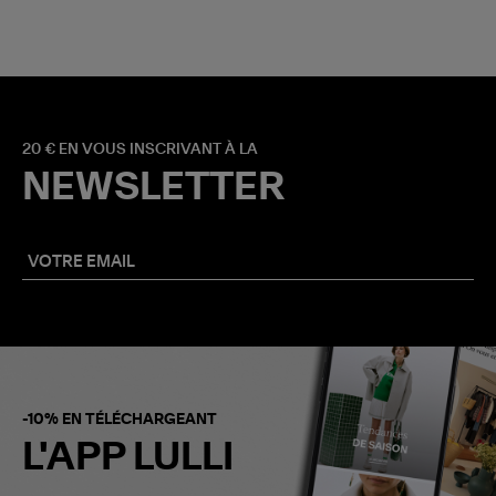
20 € EN VOUS INSCRIVANT À LA
NEWSLETTER
-10% EN TÉLÉCHARGEANT
L'APP LULLI