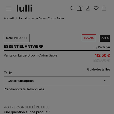
Aller au contenu principal
Accueil
Pantalon Large Brown Coton Sable
SOLDES
-50%
MADE IN EUROPE
ESSENTIEL ANTWERP
Partager
Pantalon
Pantalon Large Brown Coton Sable
112,50 €
Large
225,00 €
Brown
Coton
Guide des tailles
Sable
Taille
Prendre votre taille habituelle.
VOTRE CONSEILLÈRE LULLI
Une question sur ce produit ?