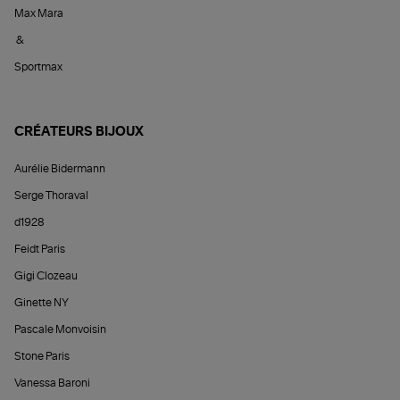
Max Mara
&
Sportmax
CRÉATEURS BIJOUX
Aurélie Bidermann
Serge Thoraval
d1928
Feidt Paris
Gigi Clozeau
Ginette NY
Pascale Monvoisin
Stone Paris
Vanessa Baroni