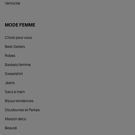
Vanrycke
MODE FEMME
Choisi pour vous
Best-Sellers
Robes
Baskets femme
Sweatshirt
Jeans
Sacs à main
Bijoux tendances
Doudounes et Parkas
Maison déco
Beauté