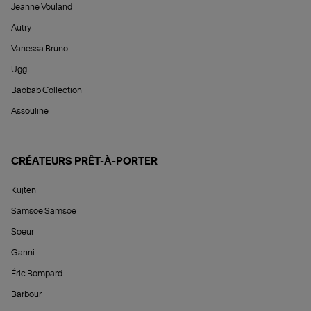
Jeanne Vouland
Autry
Vanessa Bruno
Ugg
Baobab Collection
Assouline
CRÉATEURS PRÊT-À-PORTER
Kujten
Samsoe Samsoe
Soeur
Ganni
Éric Bompard
Barbour