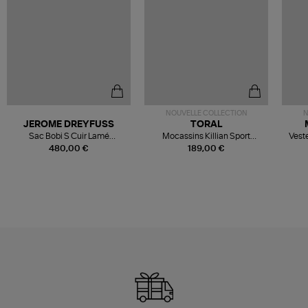
NOUVELLE COLLECTION
N
JEROME DREYFUSS
TORAL
Sac Bobi S Cuir Lamé
Mocassins Killian Sport
Veste
Champagne
Mousse
480,00 €
189,00 €