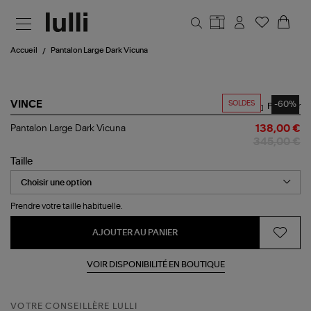
Aller au contenu principal
Accueil
Pantalon Large Dark Vicuna
SOLDES
-60%
VINCE
Partager
Pantalon
Pantalon Large Dark Vicuna
138,00 €
Large
345,00 €
Dark
Vicuna
Taille
Prendre votre taille habituelle.
AJOUTER AU PANIER
VOIR DISPONIBILITÉ EN BOUTIQUE
VOTRE CONSEILLÈRE LULLI