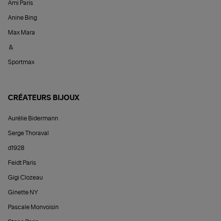
Ami Paris
Anine Bing
Max Mara
&
Sportmax
CRÉATEURS BIJOUX
Aurélie Bidermann
Serge Thoraval
d1928
Feidt Paris
Gigi Clozeau
Ginette NY
Pascale Monvoisin