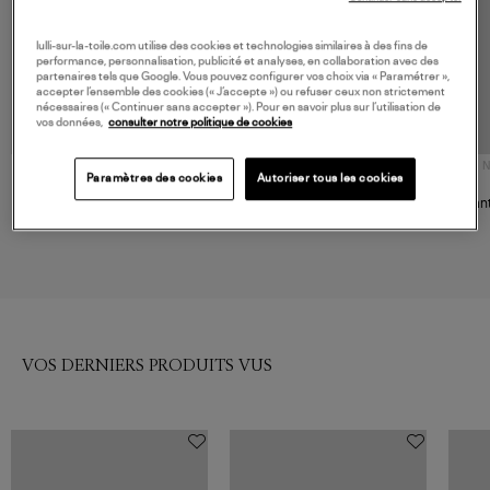
lulli-sur-la-toile.com utilise des cookies et technologies similaires à des fins de
performance, personnalisation, publicité et analyses, en collaboration avec des
partenaires tels que Google. Vous pouvez configurer vos choix via « Paramétrer »,
accepter l’ensemble des cookies (« J’accepte ») ou refuser ceux non strictement
nécessaires (« Continuer sans accepter »). Pour en savoir plus sur l’utilisation de
vos données,
consulter notre politique de cookies
NOUVELLE COLLECTION
N
Paramètres des cookies
Autoriser tous les cookies
SAMSOE SAMSOE
Pantalon Kasha
Pantalon Mulch
Pan
266,00 €
140,00 €
VOS DERNIERS PRODUITS VUS