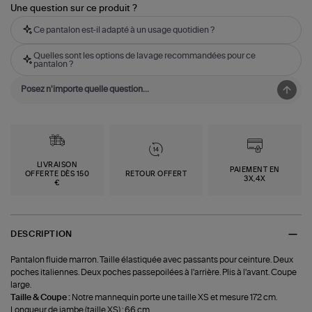
Une question sur ce produit ?
Ce pantalon est-il adapté à un usage quotidien ?
Quelles sont les options de lavage recommandées pour ce
pantalon ?
LIVRAISON
PAIEMENT EN
OFFERTE DÈS 150
RETOUR OFFERT
3X,4X
€
DESCRIPTION
Pantalon fluide marron. Taille élastiquée avec passants pour ceinture. Deux
poches italiennes. Deux poches passepoilées à l'arrière. Plis à l'avant. Coupe
large.
Taille & Coupe :
Notre mannequin porte une taille XS et mesure 172 cm.
Longueur de jambe (taille XS) : 66 cm.