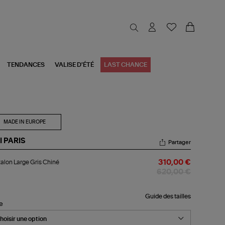
TENDANCES
VALISE D'ÉTÉ
LAST CHANCE
MADE IN EUROPE
I PARIS
Partager
talon
alon Large Gris Chiné
310,00 €
ge
s
620,00 €
iné
Guide des tailles
le