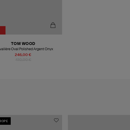
%
TOM WOOD
alière Oval Polished Argent Onyx
246,00 €
410,00 €
UROPE