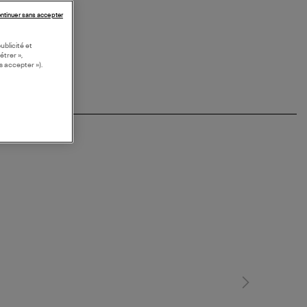
ntinuer sans accepter
ublicité et
étrer »,
s accepter »).