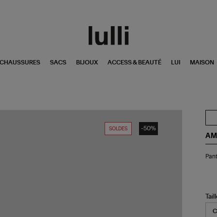
CHAUSSURES
SACS
BIJOUX
ACCESS & BEAUTÉ
LUI
MAISON
-50%
SOLDES
AM
Pan
Pant
Lar
Gri
Ch
Tail