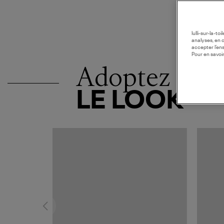
lulli-sur-la-t
analyses, en 
accepter l’en
Pour en savoir
Adoptez
LE LOOK