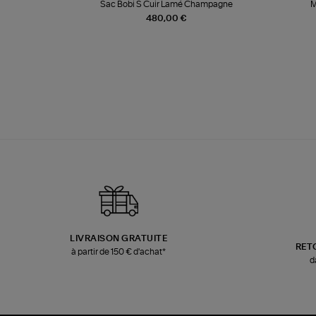
te
Sac Bobi S Cuir Lamé Champagne
M
480,00 €
LIVRAISON GRATUITE
RET
à partir de 150 € d'achat*
d