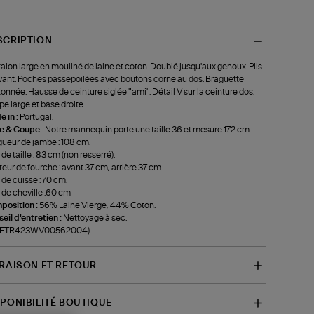
SCRIPTION
alon large en mouliné de laine et coton. Doublé jusqu'aux genoux. Plis
avant. Poches passepoilées avec boutons corne au dos. Braguette
onnée. Hausse de ceinture siglée "ami". Détail V sur la ceinture dos.
e large et base droite.
 in :
Portugal.
le & Coupe :
Notre mannequin porte une taille 36 et mesure 172 cm.
ueur de jambe : 108 cm.
 de taille : 83 cm (non resserré).
eur de fourche : avant 37 cm, arrière 37 cm.
 de cuisse : 70 cm.
 de cheville :60 cm
position :
56% Laine Vierge, 44% Coton.
eil d'entretien :
Nettoyage à sec.
f-FTR423WV00562004)
VRAISON ET RETOUR
SPONIBILITÉ BOUTIQUE