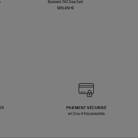
e
Baskets 740 Sea Salt
Veste
120,00 €
3/5
PAIEMENT SÉCURISÉ
en 3 ou 4 fois possible