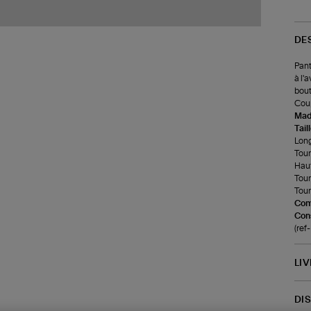
DE
Pant
à l'
bout
Coup
Made
Tail
Long
Tour
Haut
Tour
Tour
Com
Cons
(re
LI
DI