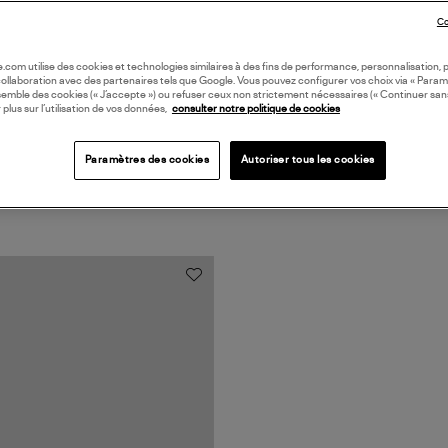
Co
oile.com utilise des cookies et technologies similaires à des fins de performance, personnalisation, p
collaboration avec des partenaires tels que Google. Vous pouvez configurer vos choix via « Param
semble des cookies (« J’accepte ») ou refuser ceux non strictement nécessaires (« Continuer san
 plus sur l’utilisation de vos données,
consulter notre politique de cookies
Paramètres des cookies
Autoriser tous les cookies