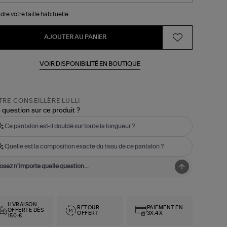
dre votre taille habituelle.
AJOUTER AU PANIER
VOIR DISPONIBILITÉ EN BOUTIQUE
RE CONSEILLÈRE LULLI
 question sur ce produit ?
Ce pantalon est-il doublé sur toute la longueur ?
Quelle est la composition exacte du tissu de ce pantalon ?
LIVRAISON
RETOUR
PAIEMENT EN
OFFERTE DÈS
OFFERT
3X,4X
150 €