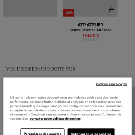
-60%
ATP ATELIER
Mules Caserta Cuir Plissé
Beige
184,00 €
460,00 €
VOS DERNIERS PRODUITS VUS
Continuer sans accepter
lulli-sur-la-toile.com utilise des cookies et technologies similaires à des fins de
performance, personnalisation, publicité et analyses, en collaboration avec des
partenaires tels que Google. Vous pouvez configurer vos choix via « Paramétrer »,
accepter l’ensemble des cookies (« J’accepte ») ou refuser ceux non strictement
nécessaires (« Continuer sans accepter »). Pour en savoir plus sur l’utilisation de
vos données,
consulter notre politique de cookies
Paramètres des cookies
Autoriser tous les cookies