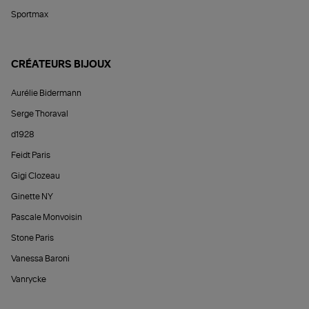
Sportmax
CRÉATEURS BIJOUX
Aurélie Bidermann
Serge Thoraval
d1928
Feidt Paris
Gigi Clozeau
Ginette NY
Pascale Monvoisin
Stone Paris
Vanessa Baroni
Vanrycke