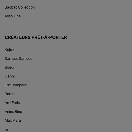
Baobab Collection
Assouline
CRÉATEURS PRÊT-À-PORTER
Kujten
Samsoe Samsoe
Soeur
Ganni
Éric Bompard
Barbour
Ami Paris
Anine Bing
Max Mara
&