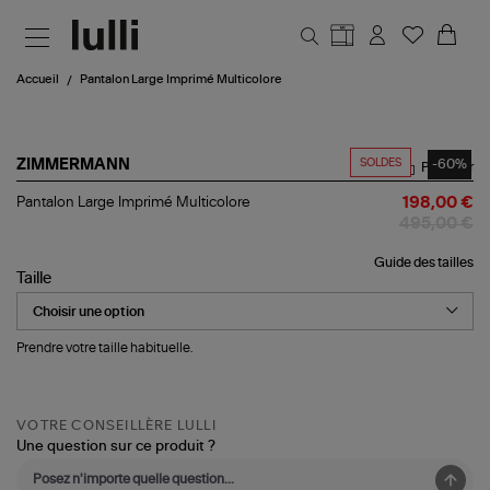
Aller au contenu principal
Accueil
Pantalon Large Imprimé Multicolore
SOLDES
-60%
ZIMMERMANN
Partager
Pantalon
Pantalon Large Imprimé Multicolore
198,00 €
Large
495,00 €
Imprimé
Multicolore
Guide des tailles
Taille
Prendre votre taille habituelle.
VOTRE CONSEILLÈRE LULLI
Une question sur ce produit ?