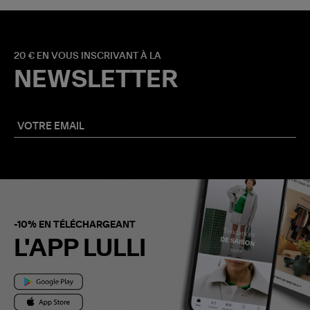
20 € EN VOUS INSCRIVANT À LA
NEWSLETTER
-10% EN TÉLÉCHARGEANT
L'APP LULLI