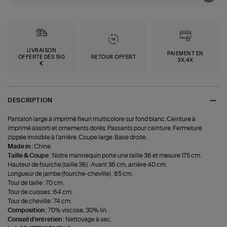
LIVRAISON
PAIEMENT EN
OFFERTE DÈS 150
RETOUR OFFERT
3X,4X
€
DESCRIPTION
Pantalon large à imprimé fleuri multicolore sur fond blanc. Ceinture à
imprimé assorti et ornements dorés. Passants pour ceinture. Fermeture
zippée invisible à l'arrière. Coupe large. Base droite.
Made in :
Chine.
Taille & Coupe :
Notre mannequin porte une taille 36 et mesure 175 cm.
Hauteur de fourche (taille 36) : Avant 36 cm, arrière 40 cm.
Longueur de jambe (fourche-cheville) : 85 cm.
Tour de taille : 70 cm.
Tour de cuisses : 64 cm.
Tour de cheville : 74 cm.
Composition :
70% viscose, 30% lin.
Conseil d'entretien :
Nettoyage à sec.