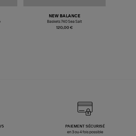
NEW BALANCE
e
Baskets 740 Sea Salt
Veste
120,00 €
3/5
PAIEMENT SÉCURISÉ
en 3 ou 4 fois possible