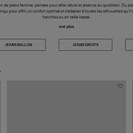
on de jeans femme, pensée pour allier allure et aisance au quotidien. Du jean
u pour offrir un confort optimal et s’adapter à toutes les silhouettes qu’il
hanches ou en taille basse.
voir plus
JEANS BALLON
JEANS DROITS