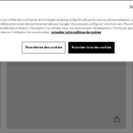
Co
oile.com utilise des cookies et technologies similaires à des fins de performance, personnalisation, p
collaboration avec des partenaires tels que Google. Vous pouvez configurer vos choix via « Param
semble des cookies (« J’accepte ») ou refuser ceux non strictement nécessaires (« Continuer san
 plus sur l’utilisation de vos données,
consulter notre politique de cookies
Paramètres des cookies
Autoriser tous les cookies