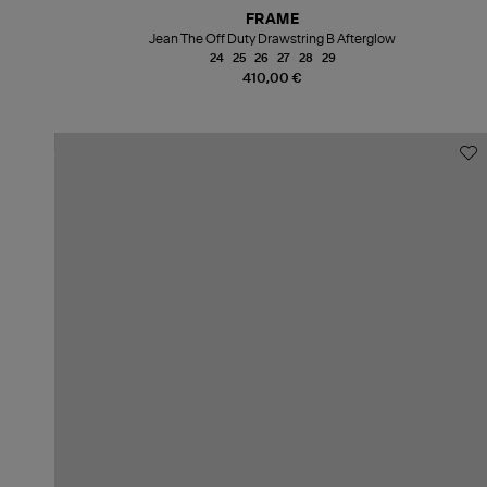
FRAME
Jean The Off Duty Drawstring B Afterglow
24
25
26
27
28
29
410,00 €