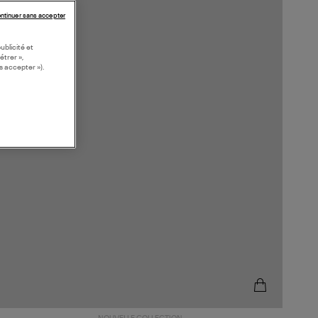
ntinuer sans accepter
ublicité et
étrer »,
s accepter »).