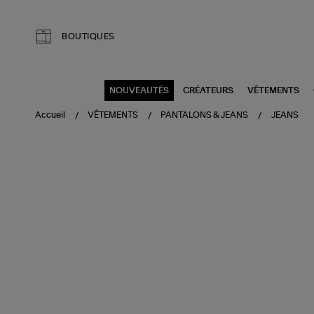
Aller au contenu principal
BOUTIQUES
NOUVEAUTÉS
CRÉATEURS
VÊTEMENTS
Accueil
VÊTEMENTS
PANTALONS & JEANS
JEANS