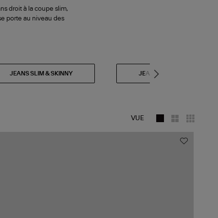
s droit à la coupe slim,
 se porte au niveau des
JEANS SLIM & SKINNY
JEANS FLARE & BOOTCUT
VUE