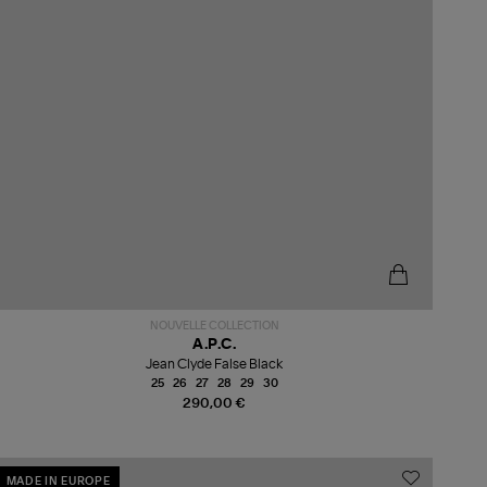
NOUVELLE COLLECTION
A.P.C.
Jean Clyde False Black
25
26
27
28
29
30
290,00 €
MADE IN EUROPE