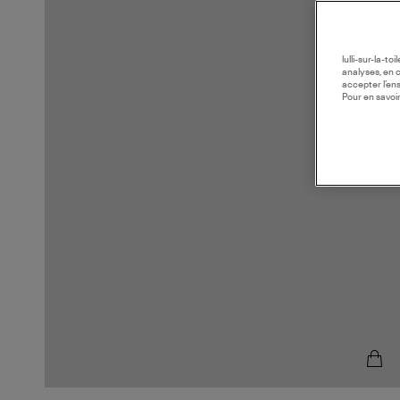
lulli-sur-la-t
analyses, en 
accepter l’en
Pour en savoir