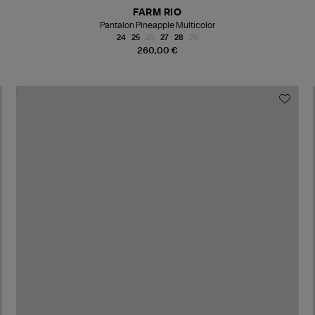
FARM RIO
Pantalon Pineapple Multicolor
24
25
26
27
28
29
260,00 €