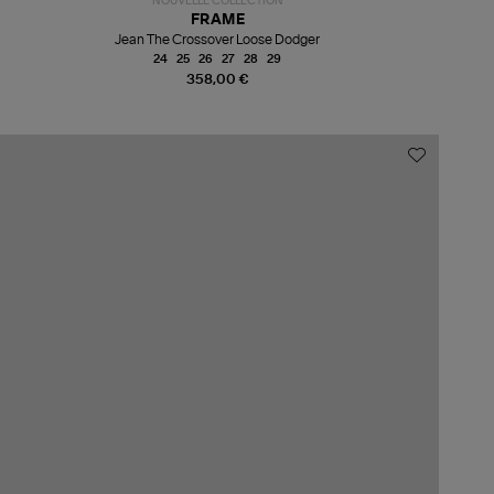
NOUVELLE COLLECTION
FRAME
Jean The Crossover Loose Dodger
24
25
26
27
28
29
358,00 €