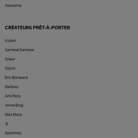
Assouline
CRÉATEURS PRÊT-À-PORTER
Kujten
Samsoe Samsoe
Soeur
Ganni
Éric Bompard
Barbour
Ami Paris
Anine Bing
Max Mara
&
Sportmax