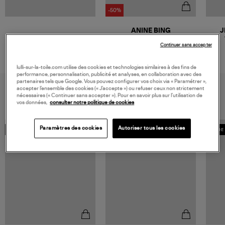
-50%
ANINE BING
J
Sac Lou High Shine
Continuer sans accepter
Colla
300,00 €
600,00 €
lulli-sur-la-toile.com utilise des cookies et technologies similaires à des fins de
performance, personnalisation, publicité et analyses, en collaboration avec des
partenaires tels que Google. Vous pouvez configurer vos choix via « Paramétrer »,
VOUS AIMEREZ AUSSI
accepter l’ensemble des cookies (« J’accepte ») ou refuser ceux non strictement
nécessaires (« Continuer sans accepter »). Pour en savoir plus sur l’utilisation de
vos données,
consulter notre politique de cookies
Paramètres des cookies
Autoriser tous les cookies
MADE IN EUROPE
MADE 