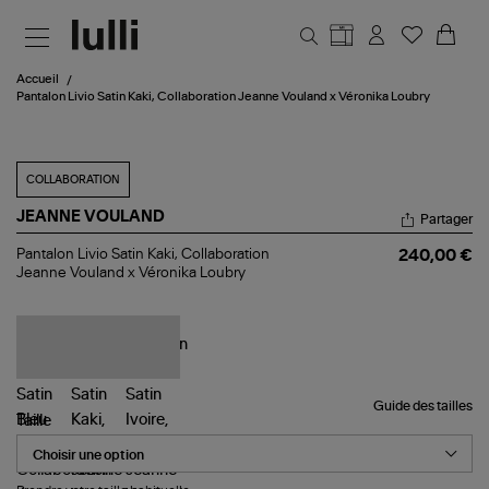
Aller au contenu principal
Accueil
Pantalon Livio Satin Kaki, Collaboration Jeanne Vouland x Véronika Loubry
COLLABORATION
JEANNE VOULAND
Partager
Pantalon
Pantalon Livio Satin Kaki, Collaboration
240,00 €
Livio
Jeanne Vouland x Véronika Loubry
Satin
Kaki,
Collaboration
Jeanne
Vouland
x
Véronika
Guide des tailles
Loubry
Taille