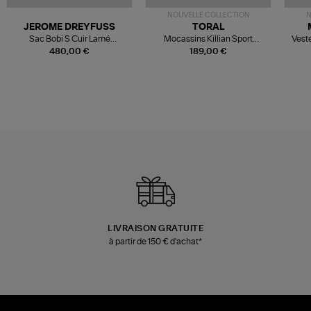
NOUVELLE COLLECTION
N
JEROME DREYFUSS
TORAL
Sac Bobi S Cuir Lamé
Mocassins Killian Sport
Veste
Champagne
Mousse
480,00 €
189,00 €
LIVRAISON GRATUITE
à partir de 150 € d'achat*