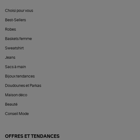
Choisi pour vous
Best-Sellers
Robes
Baskets femme
Sweatshirt
Jeans
Sacs à main
Bijoux tendances
Doudounes et Parkas
Maison déco
Beauté
Conseil Mode
OFFRES ET TENDANCES