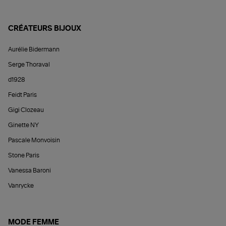
CRÉATEURS BIJOUX
Aurélie Bidermann
Serge Thoraval
d1928
Feidt Paris
Gigi Clozeau
Ginette NY
Pascale Monvoisin
Stone Paris
Vanessa Baroni
Vanrycke
MODE FEMME