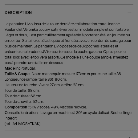
DESCRIPTION
Le pantalon Livio, issu de la toute dernière collaboration entre Jeanne
Vouland et Véronika Loubry, satiné vert est un modèle ample et confortable.
Léger et doux, il est particulièrement agréable à porter en été, en journée ou
en soirée ! Sa taille est élastiquée et froncée avec un cordon de serrage pour
plus de maintien. Le pantalon Livio possède deux poches latérales et
présente une broderie JV ton sur ton sous la poche gauche. Optez pour le
total look avec le top Véra assorti. Ce modèle a une coupe ample, n'hésitez
pas à prendre une taille en dessous.
Made in :
Portugal.
Taille & Coupe :
Notre mannequin mesure 173cm et porte une taille 36.
Longueur de jambe (taille 36) : 80 cm.
Hauteur de fourche : Avant 27 cm, arrière 32 cm.
Tour de taille : 68 cm.
Tour de cuisse : 62 cm.
Tour de cheville : 52 cm.
Composition :
51% viscose, 49% viscose recyclé.
Conseil d'entretien :
Lavage en machine à 30° en cycle délicat. Sèche-linge
interdit.
(ref-JVLIVIOSATKAK)