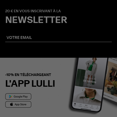
20 € EN VOUS INSCRIVANT À LA
NEWSLETTER
-10% EN TÉLÉCHARGEANT
L'APP LULLI