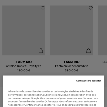
FARM RIO
FARM RIO
ES
Pantalon Tropical Royalty Off-
Pantalon Richelieu White
White
190,00 €
320,00 €
Continuer sans accepter
lulli-sur-la-toile.com utilise des cookies et technologies similaires à des fins de
performance, personnalisation, publicité et analyses, en collaboration avec des
partenaires tels que Google. Vous pouvez configurer vos choix via « Paramétrer »,
VOS DERNIERS PRODUITS VUS
accepter l’ensemble des cookies (« J’accepte ») ou refuser ceux non strictement
nécessaires (« Continuer sans accepter »). Pour en savoir plus sur l’utilisation de