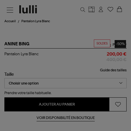
Aller au contenu principal
Accueil
Pantalon Lyra Blanc
SOLDES
-50%
ANINE BING
Partager
Pantalon
Pantalon Lyra Blanc
200,00 €
Lyra
400,00 €
Blanc
Guide des tailles
Taille
Prendre votre taille habituelle.
AJOUTER AU PANIER
VOIR DISPONIBILITÉ EN BOUTIQUE