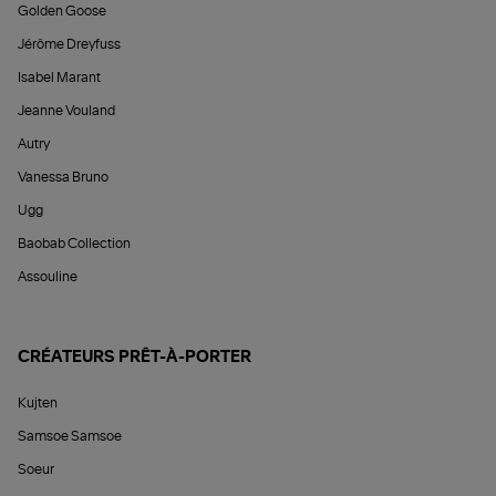
Golden Goose
Jérôme Dreyfuss
Isabel Marant
Jeanne Vouland
Autry
Vanessa Bruno
Ugg
Baobab Collection
Assouline
CRÉATEURS PRÊT-À-PORTER
Kujten
Samsoe Samsoe
Soeur