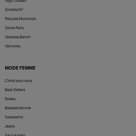
Gigi Clozeau
Ginette NY
Pascale Monvoisin
Stone Paris
Vanessa Baroni
Vanrycke
MODE FEMME
Choisi pour vous
Best-Sellers
Robes
Baskets femme
Sweatshirt
Jeans
Sacs à main