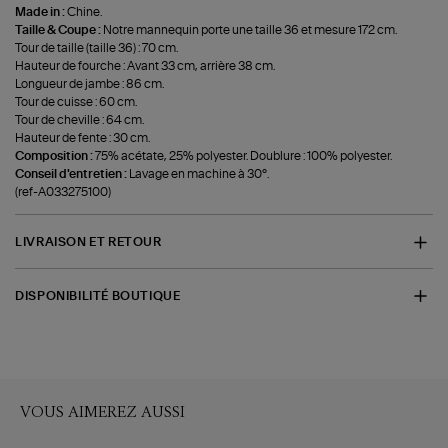
Made in :
Chine.
Taille & Coupe :
Notre mannequin porte une taille 36 et mesure 172 cm.
Tour de taille (taille 36) : 70 cm.
Hauteur de fourche : Avant 33 cm, arrière 38 cm.
Longueur de jambe : 86 cm.
Tour de cuisse : 60 cm.
Tour de cheville : 64 cm.
Hauteur de fente : 30 cm.
Composition :
75% acétate, 25% polyester. Doublure : 100% polyester.
Conseil d'entretien :
Lavage en machine à 30°.
(ref-A033275100)
LIVRAISON ET RETOUR
DISPONIBILITÉ BOUTIQUE
VOUS AIMEREZ AUSSI