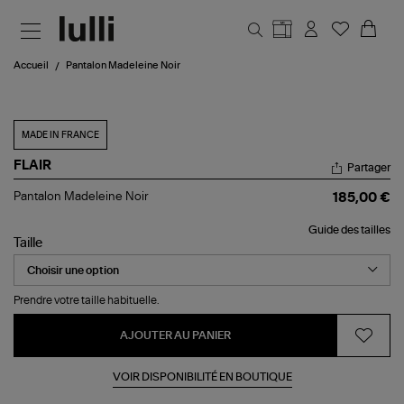
Aller au contenu principal
Accueil
Pantalon Madeleine Noir
MADE IN FRANCE
FLAIR
Partager
Pantalon
Pantalon Madeleine Noir
185,00 €
Madeleine
Noir
Guide des tailles
Taille
Prendre votre taille habituelle.
AJOUTER AU PANIER
VOIR DISPONIBILITÉ EN BOUTIQUE