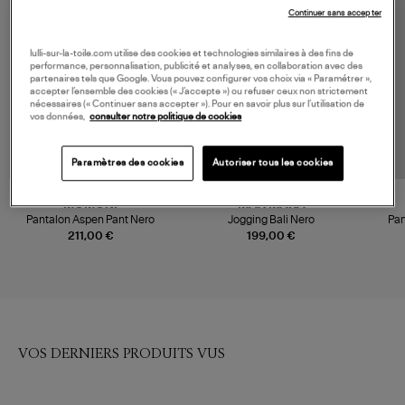
Continuer sans accepter
lulli-sur-la-toile.com utilise des cookies et technologies similaires à des fins de
performance, personnalisation, publicité et analyses, en collaboration avec des
partenaires tels que Google. Vous pouvez configurer vos choix via « Paramétrer »,
accepter l’ensemble des cookies (« J’accepte ») ou refuser ceux non strictement
nécessaires (« Continuer sans accepter »). Pour en savoir plus sur l’utilisation de
vos données,
consulter notre politique de cookies
Paramètres des cookies
Autoriser tous les cookies
MOMONI
MAX MARA
Pantalon Aspen Pant Nero
Jogging Bali Nero
Pan
211,00 €
199,00 €
VOS DERNIERS PRODUITS VUS