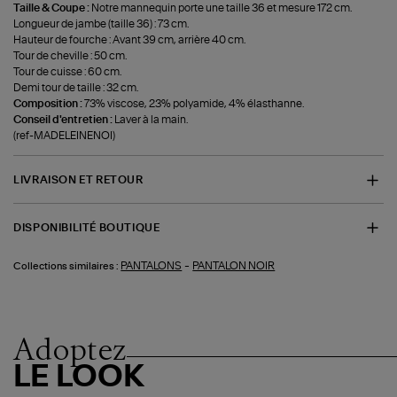
Taille & Coupe :
Notre mannequin porte une taille 36 et mesure 172 cm.
Longueur de jambe (taille 36) : 73 cm.
Hauteur de fourche : Avant 39 cm, arrière 40 cm.
Tour de cheville : 50 cm.
Tour de cuisse : 60 cm.
Demi tour de taille : 32 cm.
Composition :
73% viscose, 23% polyamide, 4% élasthanne.
Conseil d'entretien :
Laver à la main.
(ref-MADELEINENOI)
LIVRAISON ET RETOUR
DISPONIBILITÉ BOUTIQUE
-
PANTALONS
PANTALON NOIR
Collections similaires :
Adoptez
LE LOOK