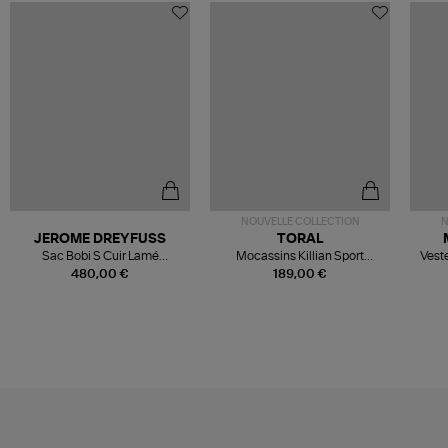
NOUVELLE COLLECTION
N
JEROME DREYFUSS
TORAL
Sac Bobi S Cuir Lamé
Mocassins Killian Sport
Veste
Champagne
Mousse
480,00 €
189,00 €