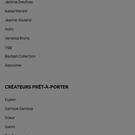
Jérôme Dreyfuss
Isabel Marant
Jeanne Vouland
Autry
Vanessa Bruno
Ugg
Baobab Collection
Assouline
CRÉATEURS PRÊT-À-PORTER
Kujten
Samsoe Samsoe
Soeur
Ganni