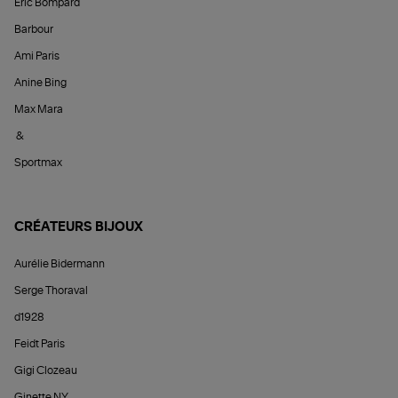
Éric Bompard
Barbour
Ami Paris
Anine Bing
Max Mara
&
Sportmax
CRÉATEURS BIJOUX
Aurélie Bidermann
Serge Thoraval
d1928
Feidt Paris
Gigi Clozeau
Ginette NY