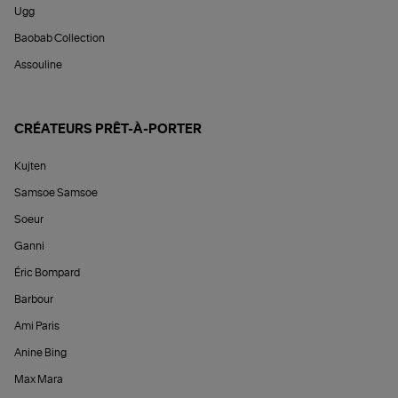
Ugg
Baobab Collection
Assouline
CRÉATEURS PRÊT-À-PORTER
Kujten
Samsoe Samsoe
Soeur
Ganni
Éric Bompard
Barbour
Ami Paris
Anine Bing
Max Mara