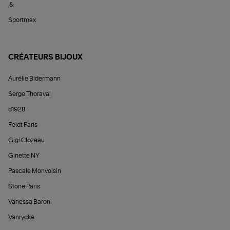
&
Sportmax
CRÉATEURS BIJOUX
Aurélie Bidermann
Serge Thoraval
d1928
Feidt Paris
Gigi Clozeau
Ginette NY
Pascale Monvoisin
Stone Paris
Vanessa Baroni
Vanrycke