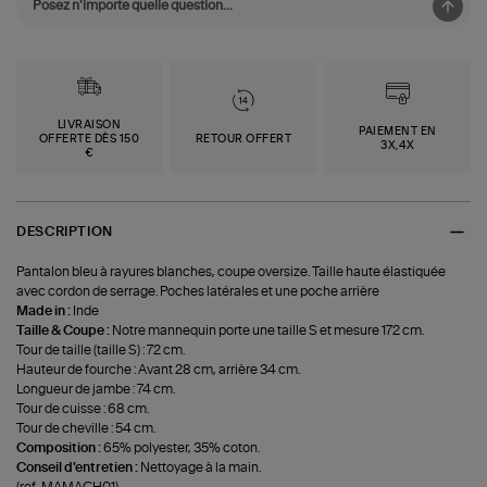
LIVRAISON
PAIEMENT EN
OFFERTE DÈS 150
RETOUR OFFERT
3X,4X
€
DESCRIPTION
Pantalon bleu à rayures blanches, coupe oversize. Taille haute élastiquée
avec cordon de serrage. Poches latérales et une poche arrière
Made in :
Inde
Taille & Coupe :
Notre mannequin porte une taille S et mesure 172 cm.
Tour de taille (taille S) : 72 cm.
Hauteur de fourche : Avant 28 cm, arrière 34 cm.
Longueur de jambe : 74 cm.
Tour de cuisse : 68 cm.
Tour de cheville : 54 cm.
Composition :
65% polyester, 35% coton.
Conseil d'entretien :
Nettoyage à la main.
(ref-MAMACH01)