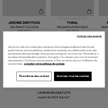
NOUVELLE COLLECTION
N
JEROME DREYFUSS
TORAL
Sac Bobi S Cuir Lamé
Mocassins Killian Sport
Veste
Champagne
Mousse
480,00 €
189,00 €
Continuer sans accepter
lulli-sur-la-toile.com utilise des cookies et technologies similaires à des fins de
performance, personnalisation, publicité et analyses, en collaboration avec des
partenaires tels que Google. Vous pouvez configurer vos choix via « Paramétrer »,
accepter l’ensemble des cookies (« J’accepte ») ou refuser ceux non strictement
nécessaires (« Continuer sans accepter »). Pour en savoir plus sur l’utilisation de
vos données,
consulter notre politique de cookies
Paramètres des cookies
Autoriser tous les cookies
LIVRAISON GRATUITE
à partir de 150 € d'achat*