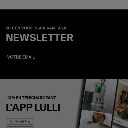
20 € EN VOUS INSCRIVANT À LA
NEWSLETTER
-10% EN TÉLÉCHARGEANT
L'APP LULLI