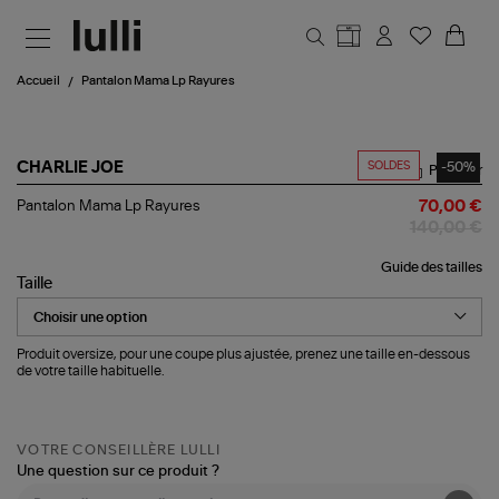
Aller au contenu principal
Accueil
Pantalon Mama Lp Rayures
SOLDES
-50%
CHARLIE JOE
Partager
Pantalon
Pantalon Mama Lp Rayures
70,00 €
Mama
140,00 €
Lp
Rayures
Guide des tailles
Taille
Produit oversize, pour une coupe plus ajustée, prenez une taille en-dessous
de votre taille habituelle.
VOTRE CONSEILLÈRE LULLI
Une question sur ce produit ?