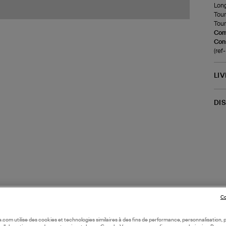
Long
Tour
Tour
Com
Cons
(ref
LI
DI
Co
oile.com utilise des cookies et technologies similaires à des fins de performance, personnalisation, p