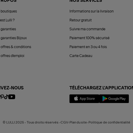
PROPOS
NOS SERVICES
 boutiques
Informations sur la livraison
est Lulli ?
Retour gratuit
 garanties
Suivre ma commande
 garanties Bijoux
Paiement 100% sécurisé
 offres & conditions
Paiement en 3 ou 4 fois
offres d'emploi
Carte Cadeau
IVEZ-NOUS
TÉLÉCHARGEZ L'APPLICATIO
© LULLI 2025 - Tous droits réservés -CGV-Plan du site-Politique de confidentialité