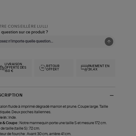
RE CONSEILLÈRE LULLI
 question sur ce produit ?
LIVRAISON
RETOUR
PAIEMENT EN
OFFERTE DÈS
OFFERT
3X,4X
150 €
SCRIPTION
alon fluide à imprimé dégradé marron et prune. Coupe large. Taille
tiquée. Deux poches italiennes.
 in :
Inde.
le & Coupe :
Notre mannequin porte une taille S et mesure 172 cm.
de taille (taille S) : 72 cm.
eur de fourche : Avant 30 cm, arrière 41 cm.