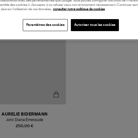
collaboration avec des partenaires tels que Google. Vous pouvez configurer vos choix via « Param
semble des cookies (« J’accepte ») ou refuser ceux non strictement nécessaires (« Continuer san
 plus sur l’utilisation de vos données,
consulter notre politique de cookies
Paramètres des cookies
Autoriser tous les cookies
AURELIE BIDERMANN
Jonc Diana Émeraude
250,00 €