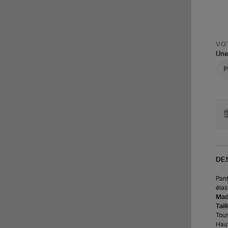
VOT
Une
DE
Pant
élas
Made
Tail
Tour 
Haut