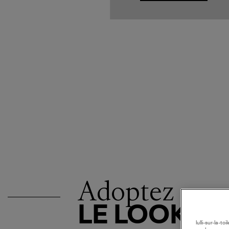
Adoptez
LE LOOK
lulli-sur-la-t