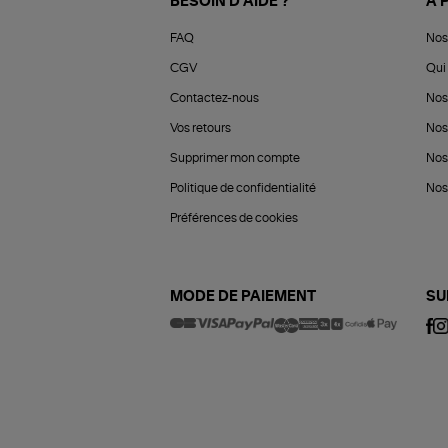
BESOIN D'AIDE ?
À 
FAQ
Nos
CGV
Qui 
Contactez-nous
Nos
Vos retours
Nos
Supprimer mon compte
Nos
Politique de confidentialité
Nos 
Préférences de cookies
MODE DE PAIEMENT
SU