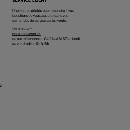
SERVICE CLIENT
Une équipe dédiée pour répondre à vos
questions ou vous assister dans vos
demandes de service après-vente.
Vous pouvez
nous contacter ici
ou par téléphone au 04 91 44 61 67 du lundi
au vendredi de 9h à 18h.
N