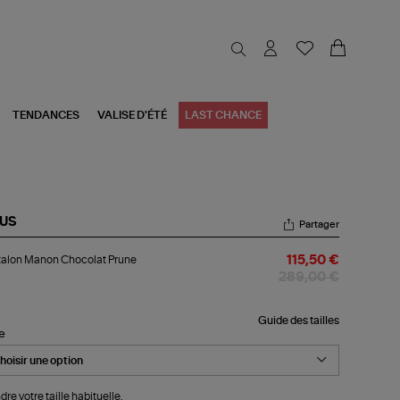
TENDANCES
VALISE D'ÉTÉ
LAST CHANCE
US
Partager
talon
alon Manon Chocolat Prune
115,50 €
non
colat
289,00 €
une
Guide des tailles
le
dre votre taille habituelle.