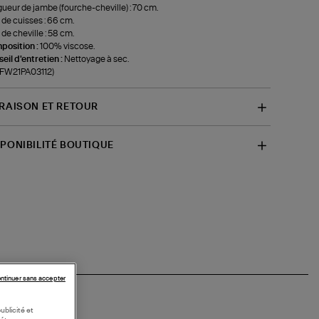
ueur de jambe (fourche-cheville) : 70 cm.
 de cuisses : 66 cm.
 de cheville : 58 cm.
position :
100% viscose.
eil d'entretien :
Nettoyage à sec.
-FW21PA03112)
VRAISON ET RETOUR
SPONIBILITÉ BOUTIQUE
ntinuer sans accepter
ublicité et