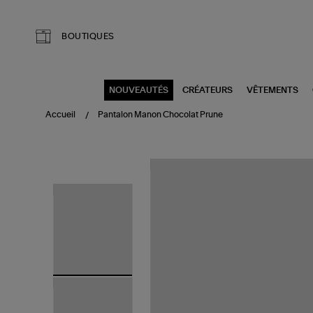
Aller au contenu principal
BOUTIQUES
NOUVEAUTÉS
CRÉATEURS
VÊTEMENTS
Accueil
Pantalon Manon Chocolat Prune