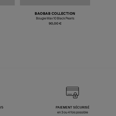
BAOBAB COLLECTION
Bougie Max 10 Black Pearls
Paréo Fou
90,00 €
3/5
PAIEMENT SÉCURISÉ
en 3 ou 4 fois possible