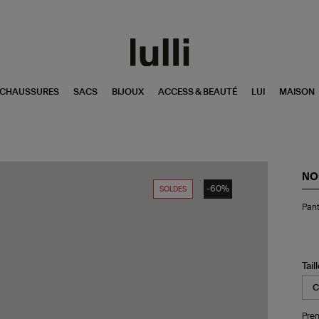
CHAUSSURES
SACS
BIJOUX
ACCESS & BEAUTÉ
LUI
MAISON
NO
-60%
SOLDES
Pan
Pant
Ma
Cho
Pr
Tail
Pren