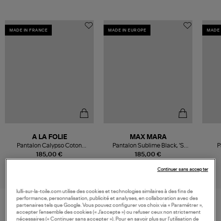
MADE IN FRANCE
MADE IN EUROPE
MADE 
A LA FOLIE
MAX MARA
Pantalon Calypso Coton
Pantalon Sublime Black, 'S
P
Aluminium
Max
185,00 €
185,00 €
Continuer sans accepter
lulli-sur-la-toile.com utilise des cookies et technologies similaires à des fins de
performance, personnalisation, publicité et analyses, en collaboration avec des
partenaires tels que Google. Vous pouvez configurer vos choix via « Paramétrer »,
accepter l’ensemble des cookies (« J’accepte ») ou refuser ceux non strictement
VOS DERNIERS PRODUITS VUS
nécessaires (« Continuer sans accepter »). Pour en savoir plus sur l’utilisation de