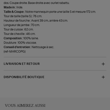
dos. Coupe droite. Base droite avec ourlet rabattu.
Made in :
Inde.
Taille & Coupe :
Notre mannequin porte une taille S et mesure 172 cm.
Tour de taille (taille S) : 76 cm.
Hauteur de fourche : Avant 39 cm, arrière 43 cm.
Longueur de jambe : 70 cm.
Tour de cuisse : 62 cm.
Tour de cheville : 46 cm.
Composition :
100% laine.
Doublure : 100% viscose.
Conseil d'entretien :
Nettoyage à sec.
(ref-MARCOPG)
LIVRAISON ET RETOUR
DISPONIBILITÉ BOUTIQUE
VOUS AIMEREZ AUSSI