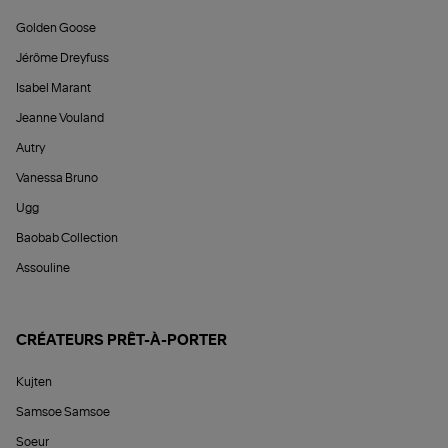
Golden Goose
Jérôme Dreyfuss
Isabel Marant
Jeanne Vouland
Autry
Vanessa Bruno
Ugg
Baobab Collection
Assouline
CRÉATEURS PRÊT-À-PORTER
Kujten
Samsoe Samsoe
Soeur