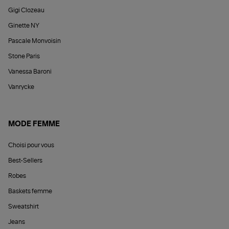
Gigi Clozeau
Ginette NY
Pascale Monvoisin
Stone Paris
Vanessa Baroni
Vanrycke
MODE FEMME
Choisi pour vous
Best-Sellers
Robes
Baskets femme
Sweatshirt
Jeans