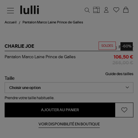
Aller au contenu principal
Accueil
Pantalon Marco Laine Prince de Galles
SOLDES
-60%
CHARLIE JOE
Partager
Pantalon
Pantalon Marco Laine Prince de Galles
106,50 €
Marco
266,00 €
Laine
Prince
Guide des tailles
de
Taille
Galles
Prendre votre taille habituelle.
AJOUTER AU PANIER
VOIR DISPONIBILITÉ EN BOUTIQUE