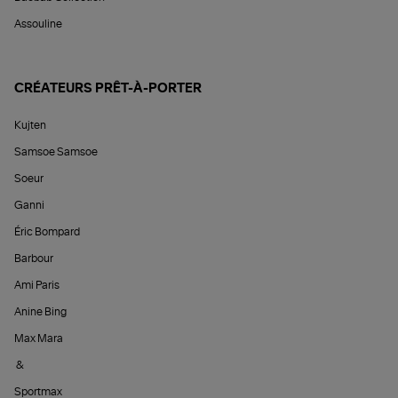
Assouline
CRÉATEURS PRÊT-À-PORTER
Kujten
Samsoe Samsoe
Soeur
Ganni
Éric Bompard
Barbour
Ami Paris
Anine Bing
Max Mara
&
Sportmax