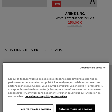
-50%
ANINE BING
Veste Blazer Madeleine Gris
250,00 €
500,00 €
VOS DERNIERS PRODUITS VUS
Continuer sans accepter
lulli-sur-la-toile.com utilise des cookies et technologies similaires à des fins de
performance, personnalisation, publicité et analyses, en collaboration avec des
partenaires tels que Google. Vous pouvez configurer vos choix via « Paramétrer »,
accepter l’ensemble des cookies (« J’accepte ») ou refuser ceux non strictement
nécessaires (« Continuer sans accepter »). Pour en savoir plus sur l’utilisation de
vos données,
consulter notre politique de cookies
Paramètres des cookies
Autoriser tous les cookies