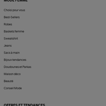
MODE FEMME
Choisi pour vous
Best-Sellers
Robes
Baskets femme
Sweatshirt
Jeans
Sacs à main
Bijoux tendances
Doudounes et Parkas
Maison déco
Beauté
Conseil Mode
OFFRES ET TENDANCES