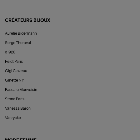
CRÉATEURS BIJOUX
Aurélie Bidermann
Serge Thoraval
d1928
Feidt Paris
Gigi Clozeau
Ginette NY
Pascale Monvoisin
Stone Paris
Vanessa Baroni
Vanrycke