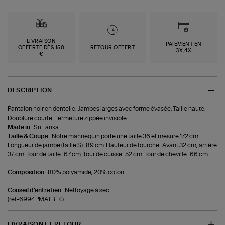
LIVRAISON
PAIEMENT EN
OFFERTE DÈS 150
RETOUR OFFERT
3X,4X
€
DESCRIPTION
Pantalon noir en dentelle. Jambes larges avec forme évasée. Taille haute.
Doublure courte. Fermeture zippée invisible.
Made in :
Sri Lanka.
Taille & Coupe :
Notre mannequin porte une taille 36 et mesure 172 cm.
Longueur de jambe (taille S) : 89 cm. Hauteur de fourche : Avant 32 cm, arrière
37 cm. Tour de taille : 67 cm. Tour de cuisse : 52 cm. Tour de cheville : 66 cm.
Composition :
80% polyamide, 20% coton.
Conseil d'entretien :
Nettoyage à sec.
(ref-6994PMATBLK)
LIVRAISON ET RETOUR