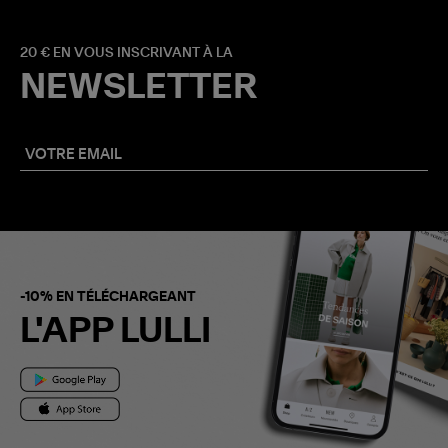
20 € EN VOUS INSCRIVANT À LA
NEWSLETTER
-10% EN TÉLÉCHARGEANT
L'APP LULLI