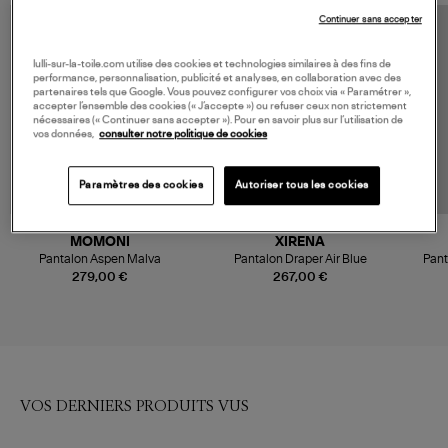
Continuer sans accepter
lulli-sur-la-toile.com utilise des cookies et technologies similaires à des fins de
performance, personnalisation, publicité et analyses, en collaboration avec des
partenaires tels que Google. Vous pouvez configurer vos choix via « Paramétrer »,
accepter l’ensemble des cookies (« J’accepte ») ou refuser ceux non strictement
nécessaires (« Continuer sans accepter »). Pour en savoir plus sur l’utilisation de
vos données,
consulter notre politique de cookies
Paramètres des cookies
Autoriser tous les cookies
MOMONI
XIRENA
Pantalon Aspen Malva
Pantalon Draper Air Blue
Pant
279,00 €
267,00 €
VOS DERNIERS PRODUITS VUS