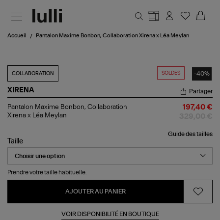
Aller au contenu principal
Accueil
Pantalon Maxime Bonbon, Collaboration Xirena x Léa Meylan
SOLDES
-40%
COLLABORATION
XIRENA
Partager
Pantalon
Pantalon Maxime Bonbon, Collaboration
197,40 €
Maxime
Xirena x Léa Meylan
329,00 €
Bonbon,
Collaboration
Guide des tailles
Xirena
Taille
x
Léa
Meylan
Prendre votre taille habituelle.
AJOUTER AU PANIER
VOIR DISPONIBILITÉ EN BOUTIQUE