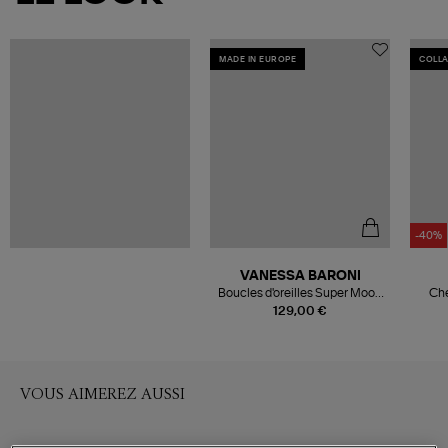
MADE IN EUROPE
COLL
-40%
VANESSA BARONI
Boucles d'oreilles Super Moon
Che
Silver
Col
129,00 €
VOUS AIMEREZ AUSSI