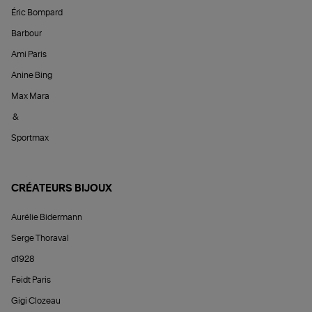
Éric Bompard
Barbour
Ami Paris
Anine Bing
Max Mara
&
Sportmax
CRÉATEURS BIJOUX
Aurélie Bidermann
Serge Thoraval
d1928
Feidt Paris
Gigi Clozeau