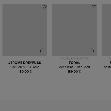
NOUVELLE COLLECTION
N
JEROME DREYFUSS
TORAL
Sac Bobi S Cuir Lamé
Mocassins Killian Sport
Veste
Champagne
Mousse
480,00 €
189,00 €