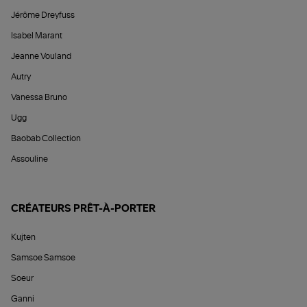
Jérôme Dreyfuss
Isabel Marant
Jeanne Vouland
Autry
Vanessa Bruno
Ugg
Baobab Collection
Assouline
CRÉATEURS PRÊT-À-PORTER
Kujten
Samsoe Samsoe
Soeur
Ganni