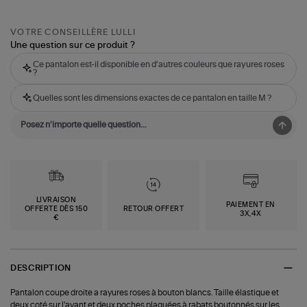
VOTRE CONSEILLÈRE LULLI
Une question sur ce produit ?
Ce pantalon est-il disponible en d'autres couleurs que rayures roses
?
Quelles sont les dimensions exactes de ce pantalon en taille M ?
LIVRAISON
PAIEMENT EN
OFFERTE DÈS 150
RETOUR OFFERT
3X,4X
€
DESCRIPTION
Pantalon coupe droite a rayures roses à bouton blancs. Taille élastique et
deux coté sur l'avant et deux poches plaquées à rabats boutonnés sur les