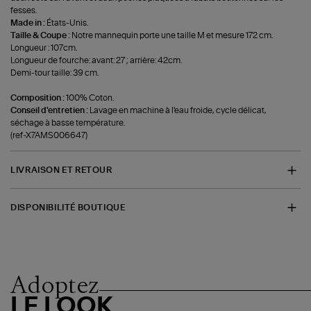
fesses.
Made in :
États-Unis.
Taille & Coupe :
Notre mannequin porte une taille M et mesure 172 cm.
Longueur : 107cm.
Longueur de fourche: avant: 27 ; arrière: 42cm.
Demi-tour taille: 39 cm.
Composition :
100% Coton.
Conseil d'entretien :
Lavage en machine à l'eau froide, cycle délicat,
séchage à basse température.
(ref-X7AMS006647)
LIVRAISON ET RETOUR
DISPONIBILITÉ BOUTIQUE
Adoptez
LE LOOK