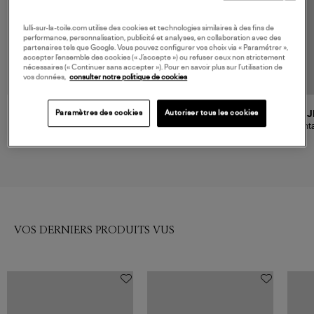
lulli-sur-la-toile.com utilise des cookies et technologies similaires à des fins de
performance, personnalisation, publicité et analyses, en collaboration avec des
partenaires tels que Google. Vous pouvez configurer vos choix via « Paramétrer »,
accepter l’ensemble des cookies (« J’accepte ») ou refuser ceux non strictement
nécessaires (« Continuer sans accepter »). Pour en savoir plus sur l’utilisation de
vos données,
consulter notre politique de cookies
Paramètres des cookies
Autoriser tous les cookies
MOMONI
ESSENTIEL ANTWERP
J
Pantalon Manuel Blu Jeans
Pantalon Jendall Blanc Bleu
Panta
Clair
Colla
289,00 €
165,00 €
VOS DERNIERS PRODUITS VUS