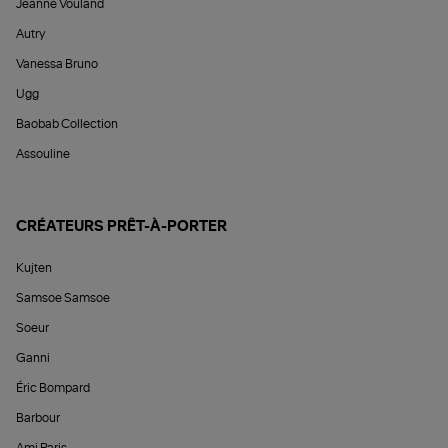
Jeanne Vouland
Autry
Vanessa Bruno
Ugg
Baobab Collection
Assouline
CRÉATEURS PRÊT-À-PORTER
Kujten
Samsoe Samsoe
Soeur
Ganni
Éric Bompard
Barbour
Ami Paris