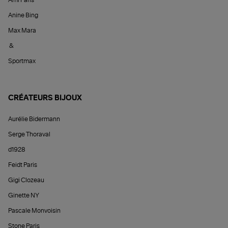
Anine Bing
Max Mara
&
Sportmax
CRÉATEURS BIJOUX
Aurélie Bidermann
Serge Thoraval
d1928
Feidt Paris
Gigi Clozeau
Ginette NY
Pascale Monvoisin
Stone Paris