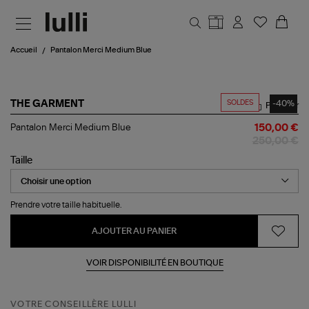
Aller au contenu principal
Accueil
Pantalon Merci Medium Blue
SOLDES
-40%
THE GARMENT
Partager
Pantalon
Pantalon Merci Medium Blue
150,00 €
Merci
250,00 €
Medium
Blue
Taille
Prendre votre taille habituelle.
AJOUTER AU PANIER
VOIR DISPONIBILITÉ EN BOUTIQUE
VOTRE CONSEILLÈRE LULLI