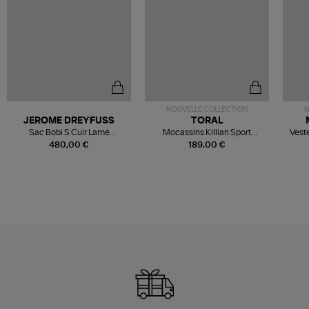
NOUVELLE COLLECTION
N
JEROME DREYFUSS
TORAL
Sac Bobi S Cuir Lamé
Mocassins Killian Sport
Veste
Champagne
Mousse
480,00 €
189,00 €