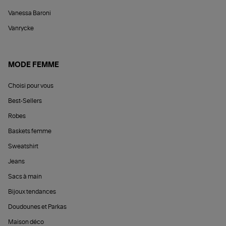
Vanessa Baroni
Vanrycke
MODE FEMME
Choisi pour vous
Best-Sellers
Robes
Baskets femme
Sweatshirt
Jeans
Sacs à main
Bijoux tendances
Doudounes et Parkas
Maison déco