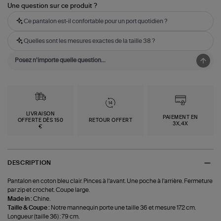
Une question sur ce produit ?
Ce pantalon est-il confortable pour un port quotidien ?
Quelles sont les mesures exactes de la taille 38 ?
LIVRAISON
PAIEMENT EN
OFFERTE DÈS 150
RETOUR OFFERT
3X,4X
€
DESCRIPTION
Pantalon en coton bleu clair. Pinces à l'avant. Une poche à l'arrière. Fermeture
par zip et crochet. Coupe large.
Made in :
Chine.
Taille & Coupe :
Notre mannequin porte une taille 36 et mesure 172 cm.
Longueur (taille 36) : 79 cm.