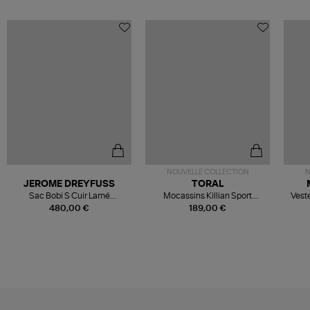
NOUVELLE COLLECTION
N
JEROME DREYFUSS
TORAL
Sac Bobi S Cuir Lamé
Mocassins Killian Sport
Veste
Champagne
Mousse
480,00 €
189,00 €