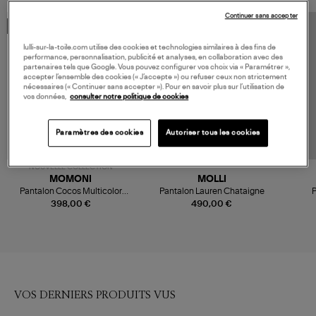
Continuer sans accepter
MADE IN EUROPE
MADE IN EUROPE
lulli-sur-la-toile.com utilise des cookies et technologies similaires à des fins de
performance, personnalisation, publicité et analyses, en collaboration avec des
partenaires tels que Google. Vous pouvez configurer vos choix via « Paramétrer »,
accepter l’ensemble des cookies (« J’accepte ») ou refuser ceux non strictement
nécessaires (« Continuer sans accepter »). Pour en savoir plus sur l’utilisation de
vos données,
consulter notre politique de cookies
Paramètres des cookies
Autoriser tous les cookies
NOUVELLE COLLECTION
MOMONI
MOLLI
Pantalon Cocos Multicolor
Pantalon Lauren Chataigne
P
Amarena
398,00 €
490,00 €
VOS DERNIERS PRODUITS VUS