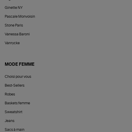
Ginette NY
Pascale Monvoisin
Stone Paris
Vanessa Baroni
Vanrycke
MODE FEMME
Choisi pour vous
Best-Sellers
Robes
Baskets femme
Sweatshirt
Jeans
Sacs à main