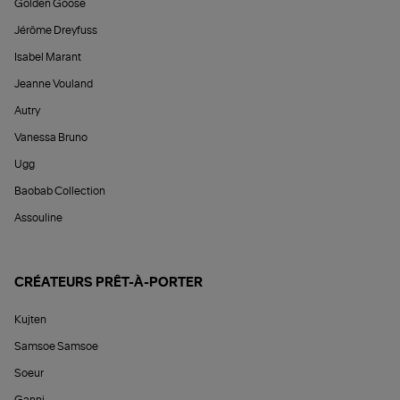
Golden Goose
Jérôme Dreyfuss
Isabel Marant
Jeanne Vouland
Autry
Vanessa Bruno
Ugg
Baobab Collection
Assouline
CRÉATEURS PRÊT-À-PORTER
Kujten
Samsoe Samsoe
Soeur