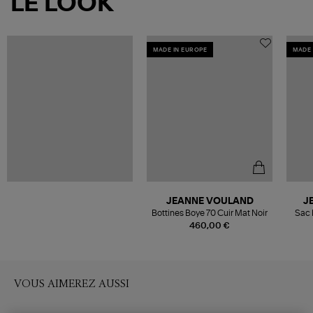
LE LOOK
MADE IN EUROPE
MADE 
JEANNE VOULAND
J
Bottines Boye 70 Cuir Mat Noir
Sac 
460,00 €
VOUS AIMEREZ AUSSI