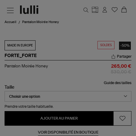
Aller au contenu principal
Accueil
Pantalon Moirée Honey
SOLDES
-50%
MADE IN EUROPE
FORTE_FORTE
Partager
Pantalon
Pantalon Moirée Honey
265,00 €
Moirée
530,00 €
Honey
Guide des tailles
Taille
Prendre votre taille habituelle.
AJOUTER AU PANIER
VOIR DISPONIBILITÉ EN BOUTIQUE