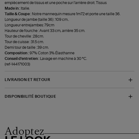
empiècement de tissus et une poche sur l'arrière droit. Tissus
Made in :
Italie.
Taille & Coupe :
Notre mannequin mesure 1m72 et porte une taille 36.
Longueur de jambe (taille 36) : 109 cm..
Longueur entrejambes: 79cm
Hauteur de fourche : Avant 33 cm, arrière 35 cm.
Tour de cheville : 28cm.
Tour de cuisse : 31.5 cm.
Demi tour de taille : 39 cm.
Composition :
97% Coton 3% Élasthanne
Conseil d'entretien :
Lavage en machine à 30 °C.
(ref-144171003)
LIVRAISON ET RETOUR
DISPONIBILITÉ BOUTIQUE
Adoptez