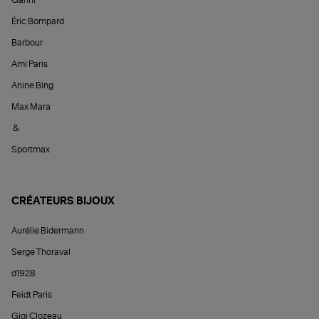
Ganni
Éric Bompard
Barbour
Ami Paris
Anine Bing
Max Mara
&
Sportmax
CRÉATEURS BIJOUX
Aurélie Bidermann
Serge Thoraval
d1928
Feidt Paris
Gigi Clozeau