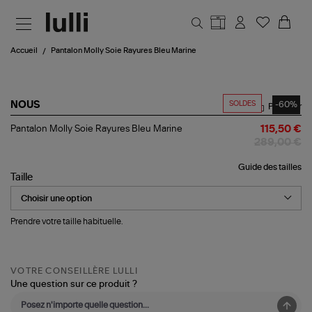
Aller au contenu principal
Accueil
Pantalon Molly Soie Rayures Bleu Marine
SOLDES
-60%
NOUS
Partager
Pantalon
Pantalon Molly Soie Rayures Bleu Marine
115,50 €
Molly
289,00 €
Soie
Rayures Bleu
Guide des tailles
Marine
Taille
Prendre votre taille habituelle.
VOTRE CONSEILLÈRE LULLI
Une question sur ce produit ?