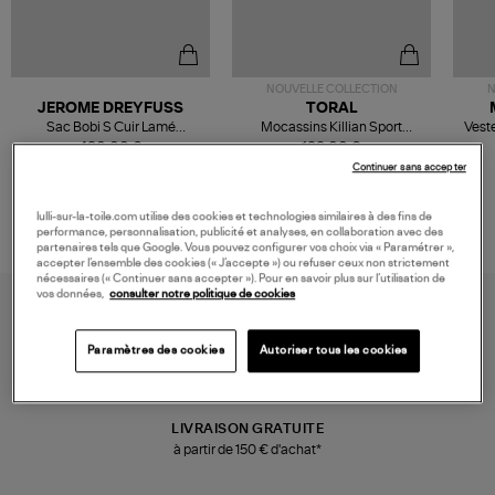
NOUVELLE COLLECTION
N
JEROME DREYFUSS
TORAL
Sac Bobi S Cuir Lamé
Mocassins Killian Sport
Veste
Champagne
Mousse
480,00 €
189,00 €
Continuer sans accepter
lulli-sur-la-toile.com utilise des cookies et technologies similaires à des fins de
performance, personnalisation, publicité et analyses, en collaboration avec des
partenaires tels que Google. Vous pouvez configurer vos choix via « Paramétrer »,
accepter l’ensemble des cookies (« J’accepte ») ou refuser ceux non strictement
nécessaires (« Continuer sans accepter »). Pour en savoir plus sur l’utilisation de
vos données,
consulter notre politique de cookies
Paramètres des cookies
Autoriser tous les cookies
LIVRAISON GRATUITE
à partir de 150 € d'achat*