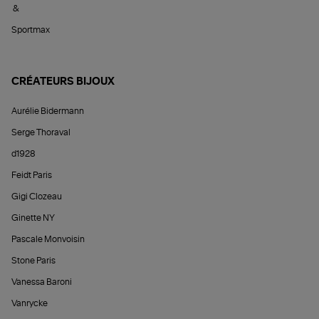
&
Sportmax
CRÉATEURS BIJOUX
Aurélie Bidermann
Serge Thoraval
d1928
Feidt Paris
Gigi Clozeau
Ginette NY
Pascale Monvoisin
Stone Paris
Vanessa Baroni
Vanrycke