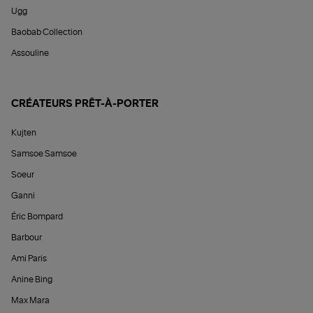
Ugg
Baobab Collection
Assouline
CRÉATEURS PRÊT-À-PORTER
Kujten
Samsoe Samsoe
Soeur
Ganni
Éric Bompard
Barbour
Ami Paris
Anine Bing
Max Mara