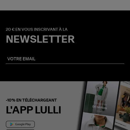
20 € EN VOUS INSCRIVANT À LA
NEWSLETTER
-10% EN TÉLÉCHARGEANT
L'APP LULLI