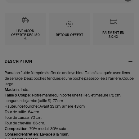
LIVRAISON
PAIEMENT EN
OFFERTE DÈS 150
RETOUR OFFERT
3X,4X
€
DESCRIPTION
Pantalon fluide à imprimé effet tie and dye bleu. Taille élastiquée avec liens
de serrage. Deux poches fendues et une poche passepoilée à l'arrière. Coupe
large.
Made in :
Inde.
Taille & Coupe :
Notre mannequin porte une taille S et mesure 172 cm.
Longueur de jambe (taille S) : 77 cm.
Hauteur de fourche : Avant 33 cm, arrière 43 cm.
Tour de taille : 64 cm.
Tour de cuisse : 70 cm.
Tour de cheville : 66 cm.
Composition :
70% modal, 30% soie.
Conseil d'entretien :
Lavage à la main.