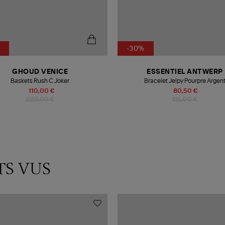
-30%
GHOUD VENICE
ESSENTIEL ANTWERP
Baskets Rush C Joker
Bracelet Jelpy Pourpre Argen
110,00 €
80,50 €
220,00 €
115,00 €
TS VUS