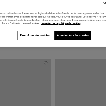
Co
oile.com utilise des cookies et technologies similaires à des fins de performance, personnalisation, p
collaboration avec des partenaires tels que Google. Vous pouvez configurer vos choix via « Param
semble des cookies (« J’accepte ») ou refuser ceux non strictement nécessaires (« Continuer san
 plus sur l’utilisation de vos données,
consulter notre politique de cookies
Paramètres des cookies
Autoriser tous les cookies