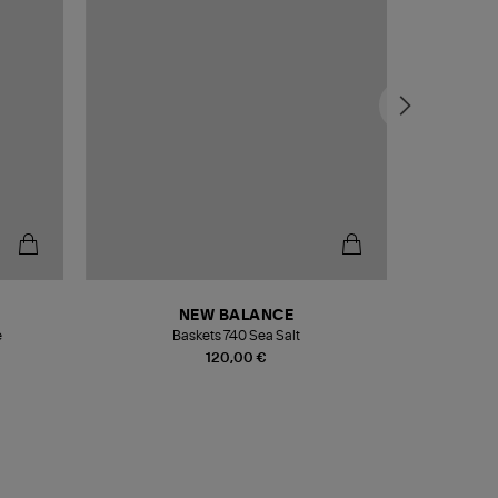
NEW BALANCE
e
Baskets 740 Sea Salt
Veste
120,00 €