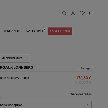
TENDANCES
VALISE D'ÉTÉ
LAST CHANCE
MADE IN FRANCE
RGAUX LONNBERG
Partager
talon
alon Neil Navy Stripes
172,50 €
l
vy
345,00 €
ipes
Guide des tailles
le