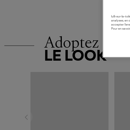
lulli-sur-la-t
analyses, en 
accepter l’en
Pour en savoir
Adoptez
LE LOOK