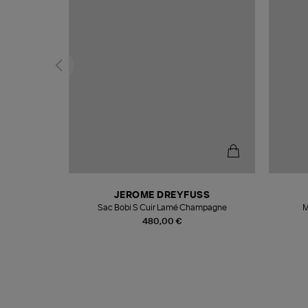
N
JEROME DREYFUSS
te
Sac Bobi S Cuir Lamé Champagne
M
480,00 €