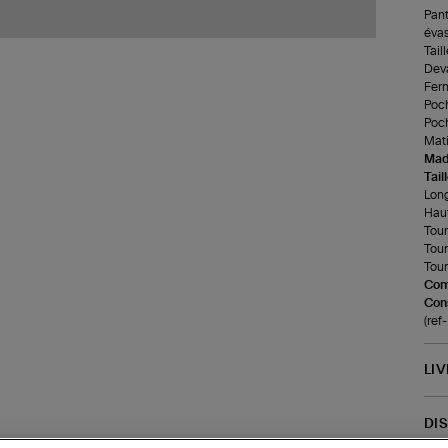
Pant
évas
Tail
Deva
Ferm
Poch
Poch
Mati
Made
Tail
Long
Haut
Tour 
Tour
Tour
Com
Cons
(ref
LI
DI