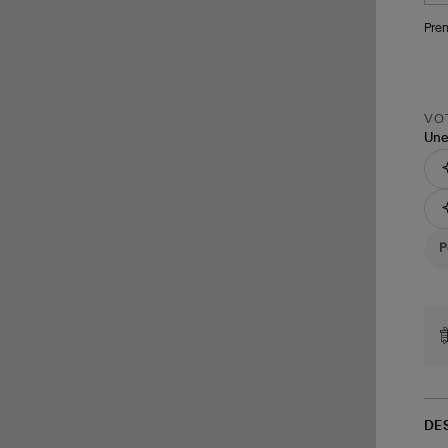
Pren
VOT
Une
DE