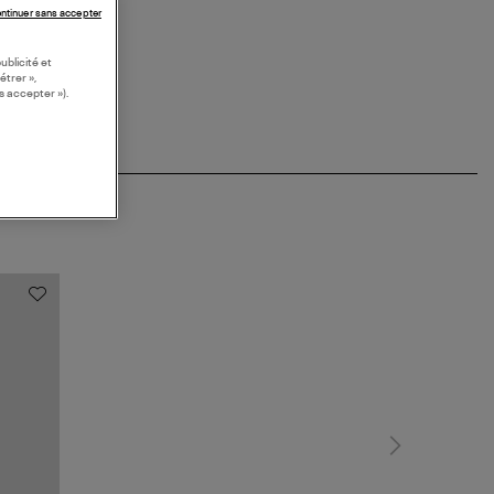
ntinuer sans accepter
ublicité et
étrer »,
s accepter »).