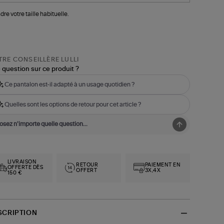
dre votre taille habituelle.
RE CONSEILLÈRE LULLI
 question sur ce produit ?
Ce pantalon est-il adapté à un usage quotidien ?
Quelles sont les options de retour pour cet article ?
LIVRAISON
RETOUR
PAIEMENT EN
OFFERTE DÈS
OFFERT
3X,4X
150 €
SCRIPTION