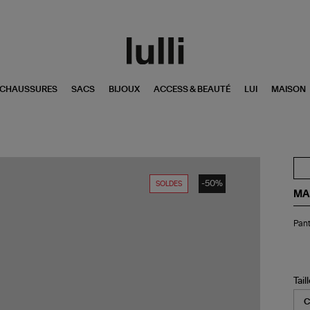
CHAUSSURES
SACS
BIJOUX
ACCESS & BEAUTÉ
LUI
MAISON
-50%
SOLDES
MA
Pan
Pant
Nei
Na
Str
Tail