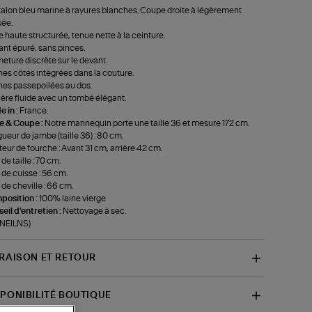
alon bleu marine à rayures blanches. Coupe droite à légèrement
ée.
le haute structurée, tenue nette à la ceinture.
nt épuré, sans pinces.
eture discrète sur le devant.
es côtés intégrées dans la couture.
es passepoilées au dos.
ère fluide avec un tombé élégant.
 in :
France.
le & Coupe :
Notre mannequin porte une taille 36 et mesure 172 cm.
ueur de jambe (taille 36) : 80 cm.
eur de fourche : Avant 31 cm, arrière 42 cm.
de taille : 70 cm.
 de cuisse : 56 cm.
 de cheville : 66 cm.
position :
100% laine vierge
eil d'entretien :
Nettoyage à sec.
-NEILNS)
VRAISON ET RETOUR
SPONIBILITÉ BOUTIQUE