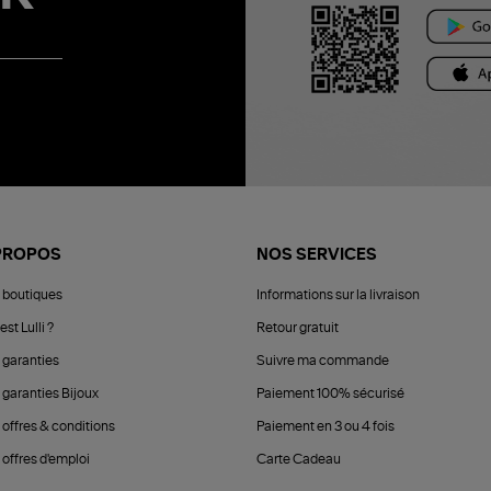
PROPOS
NOS SERVICES
 boutiques
Informations sur la livraison
est Lulli ?
Retour gratuit
 garanties
Suivre ma commande
 garanties Bijoux
Paiement 100% sécurisé
 offres & conditions
Paiement en 3 ou 4 fois
offres d'emploi
Carte Cadeau