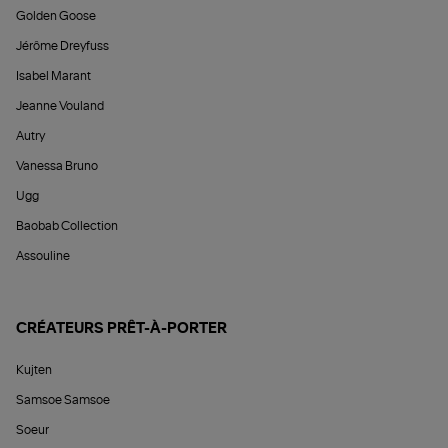
Golden Goose
Jérôme Dreyfuss
Isabel Marant
Jeanne Vouland
Autry
Vanessa Bruno
Ugg
Baobab Collection
Assouline
CRÉATEURS PRÊT-À-PORTER
Kujten
Samsoe Samsoe
Soeur