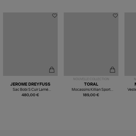
NOUVELLE COLLECTION
N
JEROME DREYFUSS
TORAL
Sac Bobi S Cuir Lamé
Mocassins Killian Sport
Veste
Champagne
Mousse
480,00 €
189,00 €