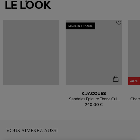
LE LOOK
MADE IN FRANCE
-40%
K.JACQUES
Sandales Epicure Ebene Cuir
Chemi
Calidis Noir
240,00 €
VOUS AIMEREZ AUSSI