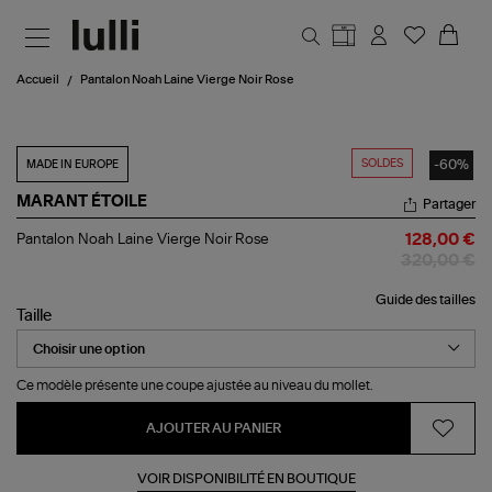
Aller au contenu principal
Accueil
Pantalon Noah Laine Vierge Noir Rose
SOLDES
-60%
MADE IN EUROPE
MARANT ÉTOILE
Partager
Pantalon
Pantalon Noah Laine Vierge Noir Rose
128,00 €
Noah
320,00 €
Laine
Vierge
Guide des tailles
Noir
Taille
Rose
Ce modèle présente une coupe ajustée au niveau du mollet.
AJOUTER AU PANIER
VOIR DISPONIBILITÉ EN BOUTIQUE