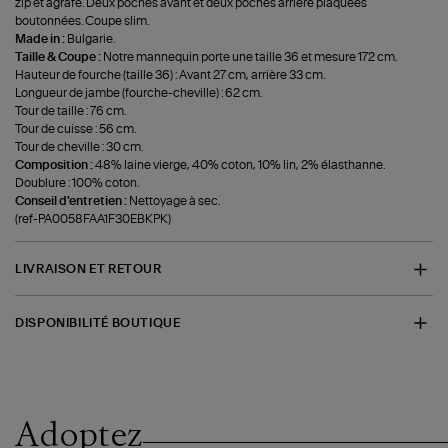
zip et agrafe. Deux poches avant et deux poches arrière plaquées
boutonnées. Coupe slim.
Made in :
Bulgarie.
Taille & Coupe :
Notre mannequin porte une taille 36 et mesure 172 cm.
Hauteur de fourche (taille 36) : Avant 27 cm, arrière 33 cm.
Longueur de jambe (fourche-cheville) : 62 cm.
Tour de taille : 76 cm.
Tour de cuisse : 56 cm.
Tour de cheville : 30 cm.
Composition :
48% laine vierge, 40% coton, 10% lin, 2% élasthanne.
Doublure : 100% coton.
Conseil d'entretien :
Nettoyage à sec.
(ref-PA0058FAA1F30EBKPK)
LIVRAISON ET RETOUR
DISPONIBILITÉ BOUTIQUE
Adoptez