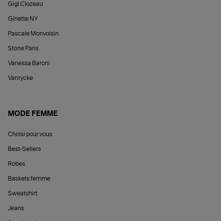
Gigi Clozeau
Ginette NY
Pascale Monvoisin
Stone Paris
Vanessa Baroni
Vanrycke
MODE FEMME
Choisi pour vous
Best-Sellers
Robes
Baskets femme
Sweatshirt
Jeans