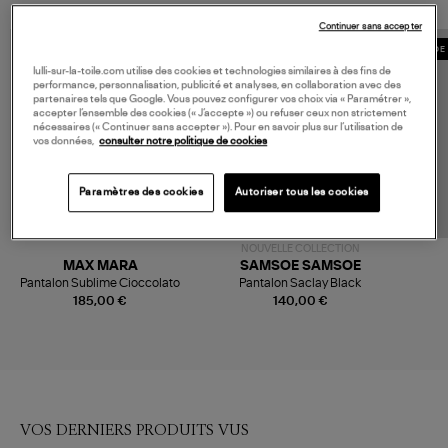
Continuer sans accepter
MADE 
lulli-sur-la-toile.com utilise des cookies et technologies similaires à des fins de
performance, personnalisation, publicité et analyses, en collaboration avec des
partenaires tels que Google. Vous pouvez configurer vos choix via « Paramétrer »,
accepter l’ensemble des cookies (« J’accepte ») ou refuser ceux non strictement
nécessaires (« Continuer sans accepter »). Pour en savoir plus sur l’utilisation de
vos données,
consulter notre politique de cookies
Paramètres des cookies
Autoriser tous les cookies
NOUVELLE COLLECTION
MAX MARA
SAMSOE SAMSOE
Pantalon Sublime Cioccolato
Pantalon Saclay Black
185,00 €
140,00 €
VOS DERNIERS PRODUITS VUS