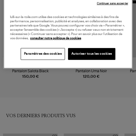
COLL
Continuer sans accepter
lulli-sur-la-toile.com utilise des cookies et technologies similaires à des fins de
performance, personnalisation, publicité et analyses, en collaboration avec des
partenaires tels que Google. Vous pouvez configurer vos choix via « Paramétrer »,
accepter l’ensemble des cookies (« J’accepte ») ou refuser ceux non strictement
nécessaires (« Continuer sans accepter »). Pour en savoir plus sur l’utilisation de
vos données,
consulter notre politique de cookies
Paramètres des cookies
Autoriser tous les cookies
SAMSOE SAMSOE
SAMSOE SAMSOE
Pantalon Salota Black
Pantalon Uma Noir
Pan
Coll
150,00 €
120,00 €
VOS DERNIERS PRODUITS VUS