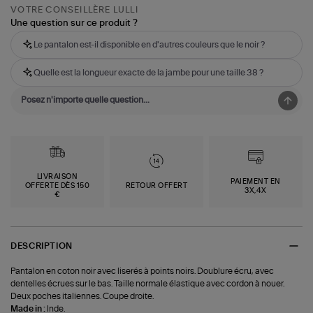
VOTRE CONSEILLÈRE LULLI
Une question sur ce produit ?
Le pantalon est-il disponible en d'autres couleurs que le noir ?
Quelle est la longueur exacte de la jambe pour une taille 38 ?
LIVRAISON
PAIEMENT EN
OFFERTE DÈS 150
RETOUR OFFERT
3X,4X
€
DESCRIPTION
Pantalon en coton noir avec liserés à points noirs. Doublure écru, avec
dentelles écrues sur le bas. Taille normale élastique avec cordon à nouer.
Deux poches italiennes. Coupe droite.
Made in :
Inde.