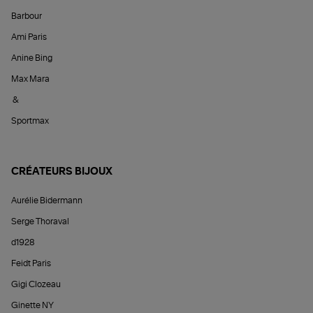
Barbour
Ami Paris
Anine Bing
Max Mara
&
Sportmax
CRÉATEURS BIJOUX
Aurélie Bidermann
Serge Thoraval
d1928
Feidt Paris
Gigi Clozeau
Ginette NY