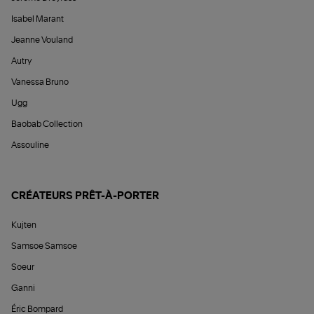
Isabel Marant
Jeanne Vouland
Autry
Vanessa Bruno
Ugg
Baobab Collection
Assouline
CRÉATEURS PRÊT-À-PORTER
Kujten
Samsoe Samsoe
Soeur
Ganni
Éric Bompard