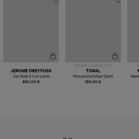
NOUVELLE COLLECTION
N
JEROME DREYFUSS
TORAL
Sac Bobi S Cuir Lamé
Mocassins Killian Sport
Veste
Champagne
Mousse
480,00 €
189,00 €