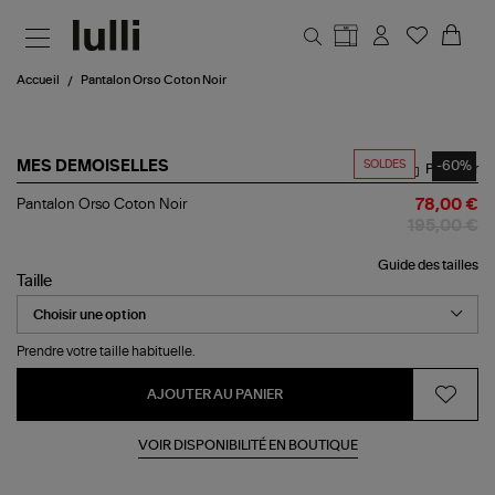
Aller au contenu principal
Accueil
Pantalon Orso Coton Noir
SOLDES
-60%
MES DEMOISELLES
Partager
Pantalon
Pantalon Orso Coton Noir
78,00 €
Orso
195,00 €
Coton
Noir
Guide des tailles
Taille
Prendre votre taille habituelle.
AJOUTER AU PANIER
VOIR DISPONIBILITÉ EN BOUTIQUE