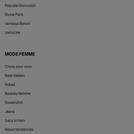
Pascale Monvoisin
Stone Paris
Vanessa Baroni
Vanrycke
MODE FEMME
Choisi pour vous
Best-Sellers
Robes
Baskets femme
Sweatshirt
Jeans
Sacs à main
Bijoux tendances