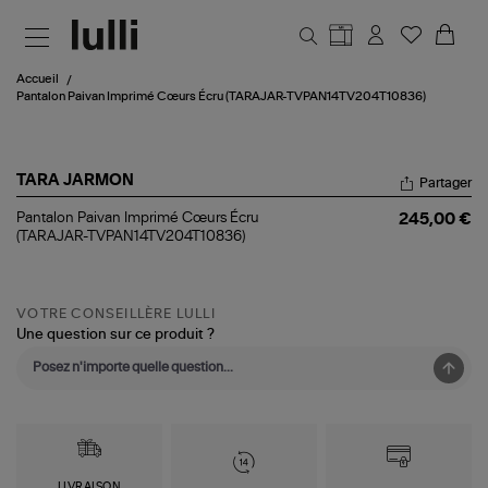
Aller au contenu principal
Accueil
Pantalon Paivan Imprimé Cœurs Écru (TARAJAR-TVPAN14TV204T10836)
TARA JARMON
Partager
Pantalon
Pantalon Paivan Imprimé Cœurs Écru
245,00 €
Paivan
(TARAJAR-TVPAN14TV204T10836)
Imprimé
Cœurs
Écru
(TARAJAR-
VOTRE CONSEILLÈRE LULLI
TVPAN14TV204T10836)
Une question sur ce produit ?
LIVRAISON