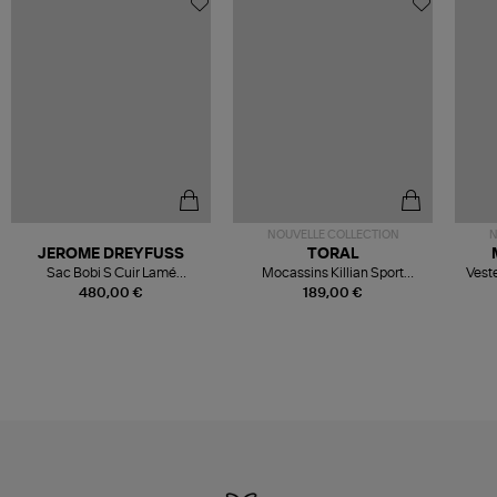
NOUVELLE COLLECTION
N
JEROME DREYFUSS
TORAL
Sac Bobi S Cuir Lamé
Mocassins Killian Sport
Veste
Champagne
Mousse
480,00 €
189,00 €