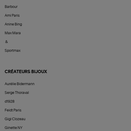
Barbour
Ami Paris
Anine Bing
Max Mara
&
Sportmax
CRÉATEURS BIJOUX
Aurélie Bidermann
Serge Thoraval
d1928
Feidt Paris
Gigi Clozeau
Ginette NY