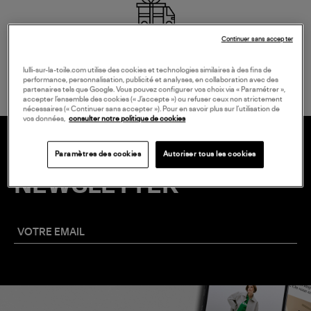
Continuer sans accepter
LIVRAISON GRATUITE
à partir de 150 € d'achat*
lulli-sur-la-toile.com utilise des cookies et technologies similaires à des fins de
performance, personnalisation, publicité et analyses, en collaboration avec des
partenaires tels que Google. Vous pouvez configurer vos choix via « Paramétrer »,
accepter l’ensemble des cookies (« J’accepte ») ou refuser ceux non strictement
nécessaires (« Continuer sans accepter »). Pour en savoir plus sur l’utilisation de
vos données,
consulter notre politique de cookies
Paramètres des cookies
Autoriser tous les cookies
20 € EN VOUS INSCRIVANT À LA
NEWSLETTER