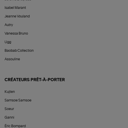
Isabel Marant
Jeanne Vouland
Autry
Vanessa Bruno
Ugg
Baobab Collection
Assouline
CRÉATEURS PRÊT-À-PORTER
Kujten
Samsoe Samsoe
Soeur
Ganni
Éric Bompard