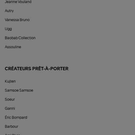
Jeanne Vouland
Autry
Vanessa Bruno
Ugg
Baobab Collection
Assouline
CRÉATEURS PRÊT-À-PORTER
Kujten
Samsoe Samsoe
Soeur
Ganni
Éric Bompard
Barbour