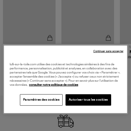
NOUVELLE COLLECTION
N
Continuer sans accepter
JEROME DREYFUSS
TORAL
Sac Bobi S Cuir Lamé
Mocassins Killian Sport
Veste
Champagne
Mousse
480,00 €
189,00 €
lulli-sur-la-toile.com utilise des cookies et technologies similaires à des fins de
performance, personnalisation, publicité et analyses, en collaboration avec des
partenaires tels que Google. Vous pouvez configurer vos choix via « Paramétrer »,
accepter l’ensemble des cookies (« J’accepte ») ou refuser ceux non strictement
nécessaires (« Continuer sans accepter »). Pour en savoir plus sur l’utilisation de
vos données,
consulter notre politique de cookies
Paramètres des cookies
Autoriser tous les cookies