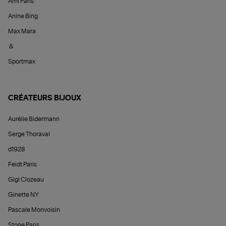
Ami Paris
Anine Bing
Max Mara
&
Sportmax
CRÉATEURS BIJOUX
Aurélie Bidermann
Serge Thoraval
d1928
Feidt Paris
Gigi Clozeau
Ginette NY
Pascale Monvoisin
Stone Paris