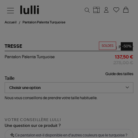
Aller au contenu principal
Accueil
Pantalon Palenta Turquoise
SOLDES
-50%
TRESSE
Partager
Pantalon
Pantalon Palenta Turquoise
137,50 €
Palenta
275,00 €
Turquoise
Guide des tailles
Taille
Nous vous conseillons de prendre votre taille habituelle.
VOTRE CONSEILLÈRE LULLI
Une question sur ce produit ?
Ce pantalon est-il disponible en d'autres couleurs que le turquoise ?