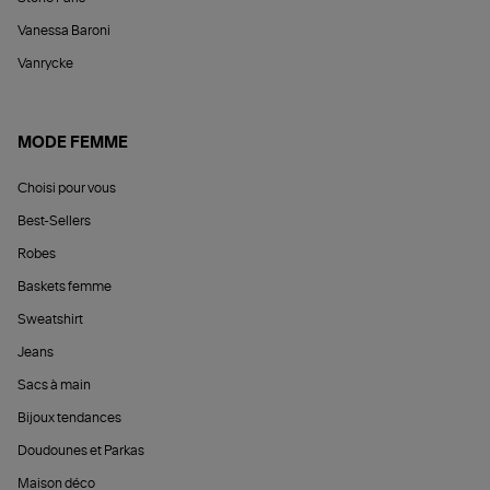
Vanessa Baroni
Vanrycke
MODE FEMME
Choisi pour vous
Best-Sellers
Robes
Baskets femme
Sweatshirt
Jeans
Sacs à main
Bijoux tendances
Doudounes et Parkas
Maison déco