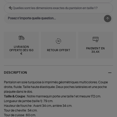
Quelles sont les dimensions exactes du pantalon en taille 1 ?
LIVRAISON
PAIEMENT EN
OFFERTE DÈS 150
RETOUR OFFERT
3X,4X
€
DESCRIPTION
Pantalon en soie turquoise à imprimés géométriques multicolores. Coupe
droite, fluide. Taille haute élastiquée. Deux poches latérales et une poche
plaquée dans le dos.
Taille & Coupe :
Notre mannequin porte une taille 1 et mesure 172 cm.
Longueur de jambe (taille 1) : 79 cm.
Hauteur de fourche : Avant 34 cm, arrière 34 cm.
Tour de cheville : 54 cm.
Tour de cuisse : 60 cm.