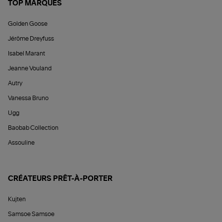
TOP MARQUES
Golden Goose
Jérôme Dreyfuss
Isabel Marant
Jeanne Vouland
Autry
Vanessa Bruno
Ugg
Baobab Collection
Assouline
CRÉATEURS PRÊT-À-PORTER
Kujten
Samsoe Samsoe