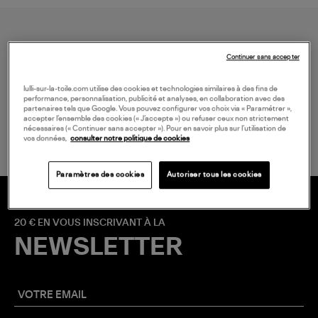
Continuer sans accepter
lulli-sur-la-toile.com utilise des cookies et technologies similaires à des fins de
performance, personnalisation, publicité et analyses, en collaboration avec des
LIVRAISON GRATUITE
partenaires tels que Google. Vous pouvez configurer vos choix via « Paramétrer »,
accepter l’ensemble des cookies (« J’accepte ») ou refuser ceux non strictement
à partir de 150 € d'achat*
nécessaires (« Continuer sans accepter »). Pour en savoir plus sur l’utilisation de
vos données,
consulter notre politique de cookies
Paramètres des cookies
Autoriser tous les cookies
20 € EN VOUS INSCRIVANT À LA
NEWSLETTER