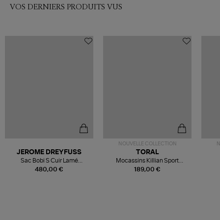
VOS DERNIERS PRODUITS VUS
NOUVELLE COLLECTION
N
JEROME DREYFUSS
TORAL
Sac Bobi S Cuir Lamé
Mocassins Killian Sport
Champagne
Mousse
480,00 €
189,00 €