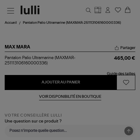
Aller au contenu principal
Accueil
Pantalon Palio Ultramarine (MAXMAR-251113106160000336)
MAX MARA
Partager
Pantalon
Pantalon Palio Ultramarine (MAXMAR-
465,00 €
Palio
251113106160000336)
Ultramarine
(MAXMAR-
Guide des tailles
251113106160000336)
AJOUTER AU PANIER
VOIR DISPONIBILITÉ EN BOUTIQUE
VOTRE CONSEILLÈRE LULLI
Une question sur ce produit ?