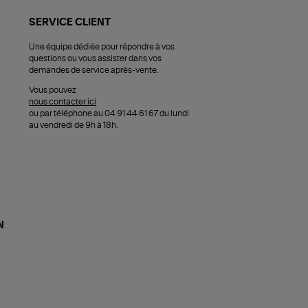
SERVICE CLIENT
Une équipe dédiée pour répondre à vos
questions ou vous assister dans vos
demandes de service après-vente.
Vous pouvez
nous contacter ici
ou par téléphone au 04 91 44 61 67 du lundi
au vendredi de 9h à 18h.
N