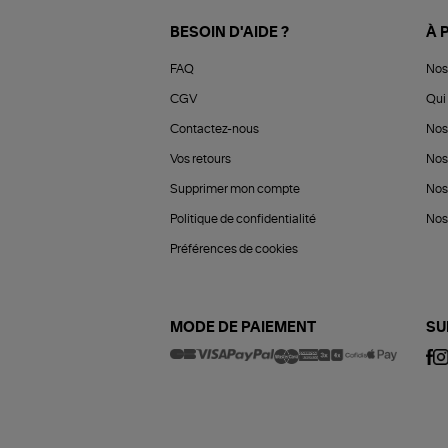
BESOIN D'AIDE ?
À 
FAQ
Nos
CGV
Qui 
Contactez-nous
Nos
Vos retours
Nos
Supprimer mon compte
Nos
Politique de confidentialité
Nos 
Préférences de cookies
MODE DE PAIEMENT
SU