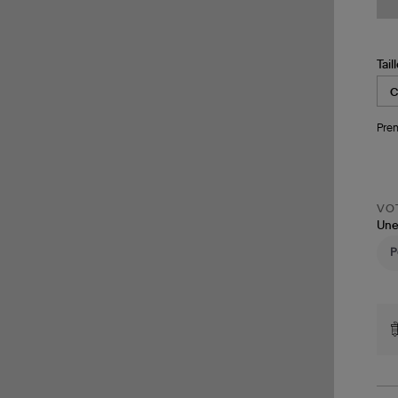
Tail
Pren
VOT
Une