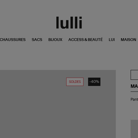
CHAUSSURES
SACS
BIJOUX
ACCESS & BEAUTÉ
LUI
MAISON
-40%
SOLDES
MA
Pan
Pant
Pan
Lig
Blu