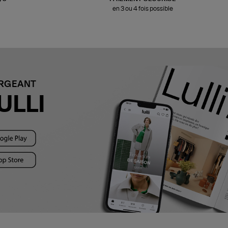
en 3 ou 4 fois possible
ARGEANT
ULLI