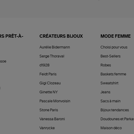
S PRÊT-À-
CRÉATEURS BIJOUX
MODE FEMME
Aurélie Bidermann
Choisi pour vous
Serge Thoraval
Best-Sellers
soe
d1928
Robes
Feidt Paris
Baskets femme
Gigi Clozeau
Sweatshirt
d
Ginette NY
Jeans
Pascale Monvoisin
Sacs à main
Stone Paris
Bijoux tendances
Vanessa Baroni
Doudounes et Parka
Vanrycke
Maison déco