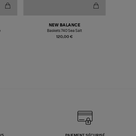
NEW BALANCE
e
Baskets 740 Sea Salt
Veste
120,00 €
3/5
PAIEMENT SÉCURISÉ