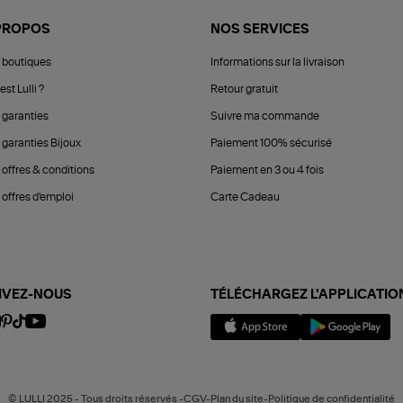
PROPOS
NOS SERVICES
 boutiques
Informations sur la livraison
est Lulli ?
Retour gratuit
 garanties
Suivre ma commande
 garanties Bijoux
Paiement 100% sécurisé
 offres & conditions
Paiement en 3 ou 4 fois
offres d'emploi
Carte Cadeau
IVEZ-NOUS
TÉLÉCHARGEZ L'APPLICATIO
© LULLI 2025 - Tous droits réservés -CGV-Plan du site-Politique de confidentialité