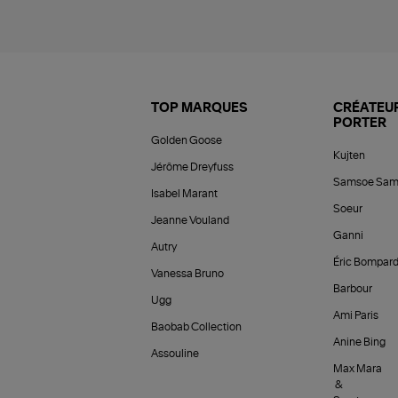
TOP MARQUES
CRÉATEUR
PORTER
Golden Goose
Kujten
Jérôme Dreyfuss
Samsoe Sam
Isabel Marant
Soeur
Jeanne Vouland
Ganni
Autry
Éric Bompar
Vanessa Bruno
Barbour
Ugg
Ami Paris
Baobab Collection
Anine Bing
Assouline
Max Mara
&