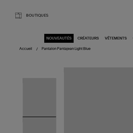
Aller au contenu principal
BOUTIQUES
NOUVEAUTÉS
CRÉATEURS
VÊTEMENTS
Accueil
Pantalon Pantajean Light Blue