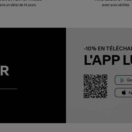
ans un délai de 14 jours
avec avis vérifiés
-10% EN TÉLÉCH
L'APP L
R