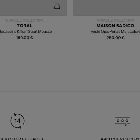
NOUVELLE COLLECTION
NOUVELLE COLLECTION
TORAL
MAISON BADIGO
ocassins Killian Sport Mousse
Veste Ojos Perlas Multicolor
189,00 €
250,00 €
OUR OFFERT ET FACILE
AVIS CLIENTS : 4.8