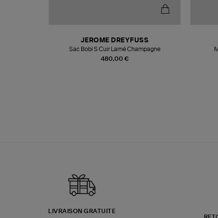
N
JEROME DREYFUSS
te
Sac Bobi S Cuir Lamé Champagne
M
480,00 €
LIVRAISON GRATUITE
RET