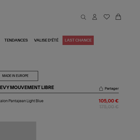
TENDANCES
VALISE D'ÉTÉ
LAST CHANCE
MADE IN EUROPE
EVY MOUVEMENT LIBRE
Partager
talon
alon Pantajean Light Blue
105,00 €
tajean
ht
175,00 €
e