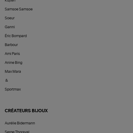
Kujten
Samsoe Samsoe
Soeur
Ganni
Éric Bompard
Barbour
Ami Paris
Anine Bing
Max Mara
&
Sportmax
CRÉATEURS BIJOUX
Aurélie Bidermann
Serge Thoraval