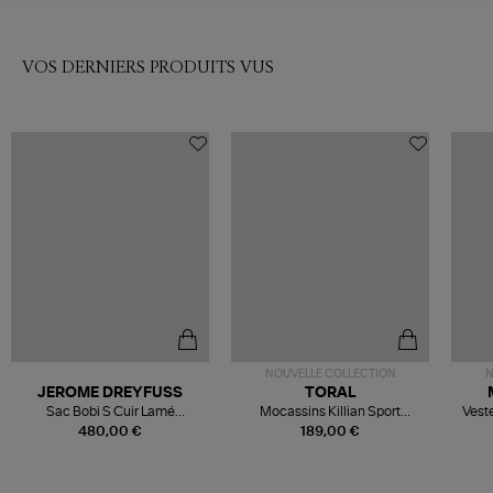
VOS DERNIERS PRODUITS VUS
NOUVELLE COLLECTION
N
JEROME DREYFUSS
TORAL
Sac Bobi S Cuir Lamé
Mocassins Killian Sport
Veste
Champagne
Mousse
480,00 €
189,00 €