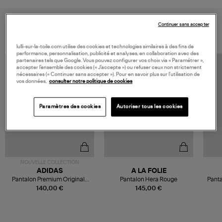
VOUS AIMEREZ AUSSI
Continuer sans accepter
lulli-sur-la-toile.com utilise des cookies et technologies similaires à des fins de
performance, personnalisation, publicité et analyses, en collaboration avec des
partenaires tels que Google. Vous pouvez configurer vos choix via « Paramétrer »,
MADE IN FRANCE
accepter l’ensemble des cookies (« J’accepte ») ou refuser ceux non strictement
nécessaires (« Continuer sans accepter »). Pour en savoir plus sur l’utilisation de
vos données,
consulter notre politique de cookies
Paramètres des cookies
Autoriser tous les cookies
NOUVELLE COLLECTION
ADIDAS
A LA FOLIE
Pantalon Premium Originals
Pantalon Hera Rouge
Panta
Warm Vanilla/Team Victory
140,00 €
145,00 €
Red