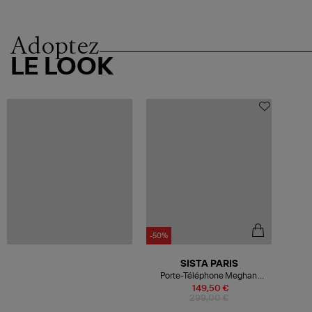
Adoptez
LE LOOK
-50%
SISTA PARIS
Porte-Téléphone Meghan
Rosario
149,50 €
299,00 €