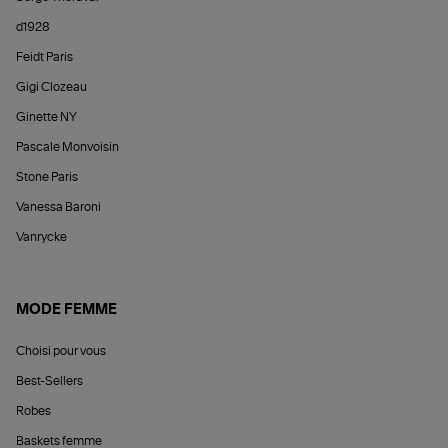
d1928
Feidt Paris
Gigi Clozeau
Ginette NY
Pascale Monvoisin
Stone Paris
Vanessa Baroni
Vanrycke
MODE FEMME
Choisi pour vous
Best-Sellers
Robes
Baskets femme