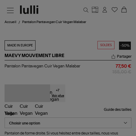
Aller au contenu principal
Accueil
Pantalon Pantavegan Cuir Vegan Malabar
SOLDES
-50%
MADE IN EUROPE
MAEVY MOUVEMENT LIBRE
Partager
Pantalon
Pantalon Pantavegan Cuir Vegan Malabar
77,50 €
Pantavegan
155,00 €
Cuir
Vegan
Malabar
+
7
Voir plus
Guide des tailles
Taille
Pantalon de forme droite. Si vous hésitez entre deux tailles, nous vous