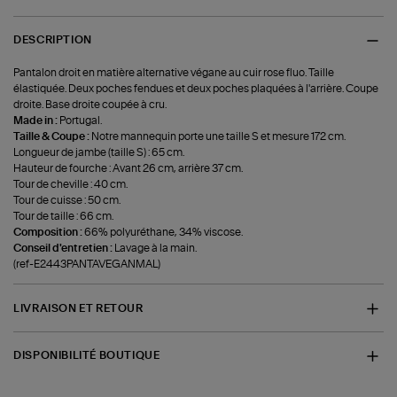
DESCRIPTION
Pantalon droit en matière alternative végane au cuir rose fluo. Taille
élastiquée. Deux poches fendues et deux poches plaquées à l'arrière. Coupe
droite. Base droite coupée à cru.
Made in :
Portugal.
Taille & Coupe :
Notre mannequin porte une taille S et mesure 172 cm.
Longueur de jambe (taille S) : 65 cm.
Hauteur de fourche : Avant 26 cm, arrière 37 cm.
Tour de cheville : 40 cm.
Tour de cuisse : 50 cm.
Tour de taille : 66 cm.
Composition :
66% polyuréthane, 34% viscose.
Conseil d'entretien :
Lavage à la main.
(ref-E2443PANTAVEGANMAL)
LIVRAISON ET RETOUR
DISPONIBILITÉ BOUTIQUE