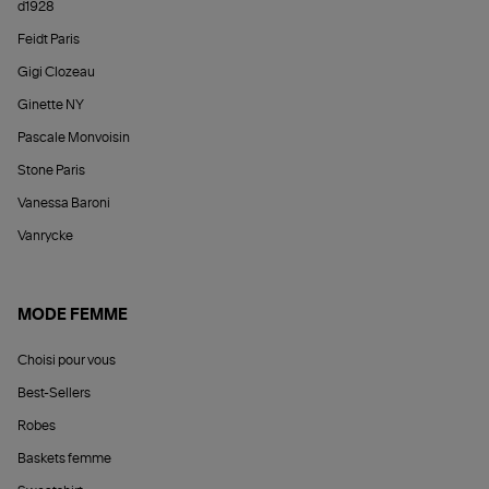
d1928
Feidt Paris
Gigi Clozeau
Ginette NY
Pascale Monvoisin
Stone Paris
Vanessa Baroni
Vanrycke
MODE FEMME
Choisi pour vous
Best-Sellers
Robes
Baskets femme