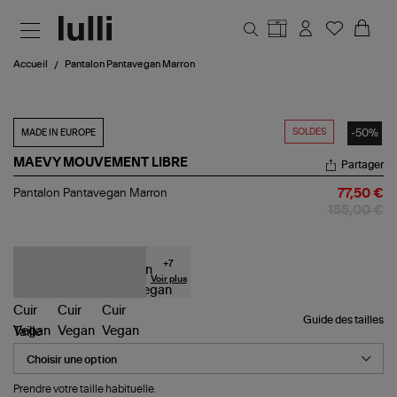
Aller au contenu principal
Accueil
Pantalon Pantavegan Marron
SOLDES
-50%
MADE IN EUROPE
MAEVY MOUVEMENT LIBRE
Partager
Pantalon
Pantalon Pantavegan Marron
77,50 €
Pantavegan
155,00 €
Marron
+
7
Voir plus
Guide des tailles
Taille
Prendre votre taille habituelle.