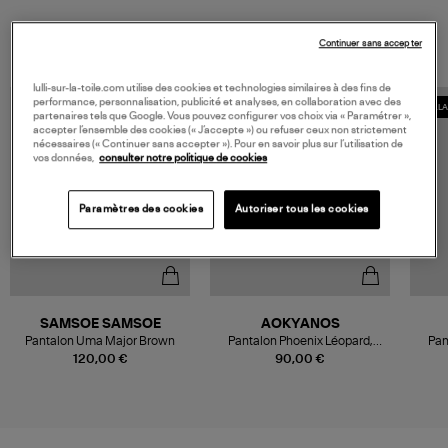
VOUS AIMEREZ AUSSI
Continuer sans accepter
lulli-sur-la-toile.com utilise des cookies et technologies similaires à des fins de
performance, personnalisation, publicité et analyses, en collaboration avec des
EXCLUSIVITÉ
COLL
partenaires tels que Google. Vous pouvez configurer vos choix via « Paramétrer »,
accepter l’ensemble des cookies (« J’accepte ») ou refuser ceux non strictement
nécessaires (« Continuer sans accepter »). Pour en savoir plus sur l’utilisation de
vos données,
consulter notre politique de cookies
Paramètres des cookies
Autoriser tous les cookies
SAMSOE SAMSOE
AOKYANOS
Pantalon Uma Major Brown
Pantalon Phoenix Léopard,
Pan
Exclusivité Lulli
Coll
120,00 €
90,00 €