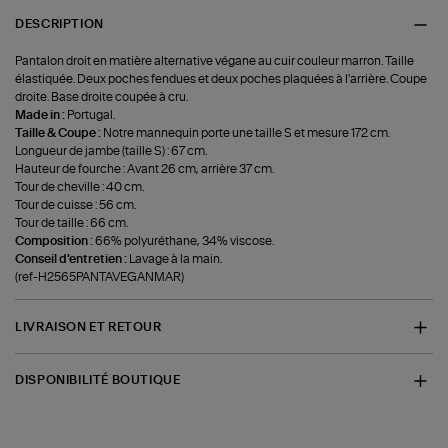
DESCRIPTION
Pantalon droit en matière alternative végane au cuir couleur marron. Taille
élastiquée. Deux poches fendues et deux poches plaquées à l'arrière. Coupe
droite. Base droite coupée à cru.
Made in :
Portugal.
Taille & Coupe :
Notre mannequin porte une taille S et mesure 172 cm.
Longueur de jambe (taille S) : 67 cm.
Hauteur de fourche : Avant 26 cm, arrière 37 cm.
Tour de cheville : 40 cm.
Tour de cuisse : 56 cm.
Tour de taille : 66 cm.
Composition :
66% polyuréthane, 34% viscose.
Conseil d'entretien :
Lavage à la main.
(ref-H2565PANTAVEGANMAR)
LIVRAISON ET RETOUR
DISPONIBILITÉ BOUTIQUE