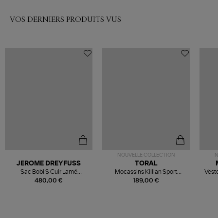
VOS DERNIERS PRODUITS VUS
NOUVELLE COLLECTION
N
JEROME DREYFUSS
TORAL
Sac Bobi S Cuir Lamé
Mocassins Killian Sport
Veste
Champagne
Mousse
480,00 €
189,00 €