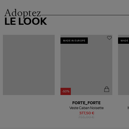
Adoptez
LE LOOK
MADE IN EUROPE
MADE 
-50%
FORTE_FORTE
Veste Caban Noisette
377,50 €
755,00 €