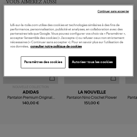
VOUS AIMEREZ AUSSI
Continuer sans accepter
lulli-sur-la-toile.com utilise des cookies et technologies similaires à des fins de
performance, personnalisation, publicité et analyses, en collaboration avec des
partenaires tels que Google. Vous pouvez configurer vos choix via « Paramétrer »,
accepter l’ensemble des cookies (« J’accepte ») ou refuser ceux non strictement
nécessaires (« Continuer sans accepter »). Pour en savoir plus sur l’utilisation de
vos données,
consulter notre politique de cookies
Paramètres des cookies
Autoriser tous les cookies
NOUVELLE COLLECTION
ADIDAS
LA NOUVELLE
Pantalon Premium Originals
Pantalon Nino Crochet Flower
Panta
Warm Vanilla/Team Victory
140,00 €
151,00 €
Red