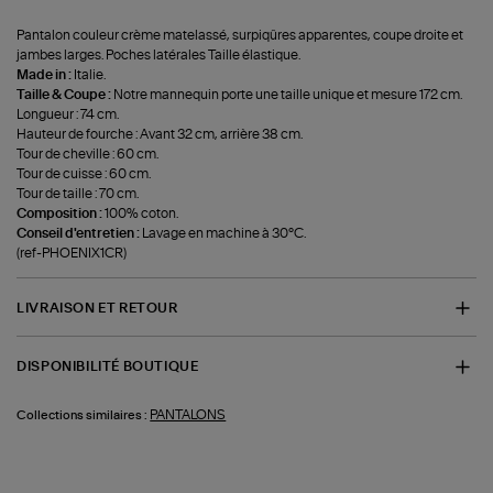
Pantalon couleur crème matelassé, surpiqûres apparentes, coupe droite et
jambes larges. Poches latérales Taille élastique.
Made in :
Italie.
Taille & Coupe :
Notre mannequin porte une taille unique et mesure 172 cm.
Longueur : 74 cm.
Hauteur de fourche : Avant 32 cm, arrière 38 cm.
Tour de cheville : 60 cm.
Tour de cuisse : 60 cm.
Tour de taille : 70 cm.
Composition :
100% coton.
Conseil d'entretien :
Lavage en machine à 30°C.
(ref-PHOENIX1CR)
LIVRAISON ET RETOUR
DISPONIBILITÉ BOUTIQUE
PANTALONS
Collections similaires :