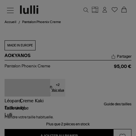
Aller au contenu principal
Accueil
Pantalon Phoenix Creme
MADE IN EUROPE
AOKYANOS
Partager
Pantalon
Pantalon Phoenix Creme
95,00 €
Phoenix
Creme
+
2
Voir plus
Guide des tailles
Taille
unique
Prendre votre taille habituelle.
Plus que 2 pièces en stock