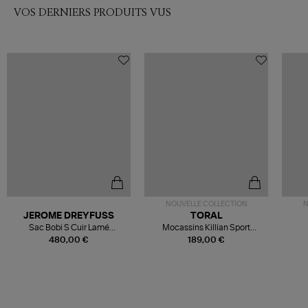
VOS DERNIERS PRODUITS VUS
NOUVELLE COLLECTION
N
JEROME DREYFUSS
TORAL
Sac Bobi S Cuir Lamé
Mocassins Killian Sport
Champagne
Mousse
480,00 €
189,00 €