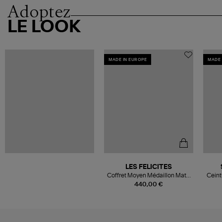
Adoptez
LE LOOK
MADE IN EUROPE
MADE 
LES FELICITES
Coffret Moyen Médaillon Mat 7
Ceint
Pierres de Protection
440,00 €