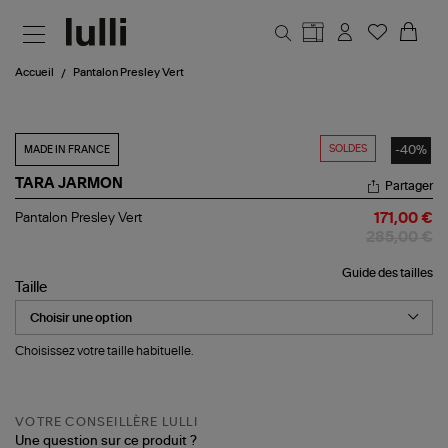
Aller au contenu principal
Accueil
Pantalon Presley Vert
SOLDES
-40%
MADE IN FRANCE
TARA JARMON
Partager
Pantalon
Pantalon Presley Vert
171,00 €
Presley
285,00 €
Vert
Guide des tailles
Taille
Choisissez votre taille habituelle.
VOTRE CONSEILLÈRE LULLI
Une question sur ce produit ?