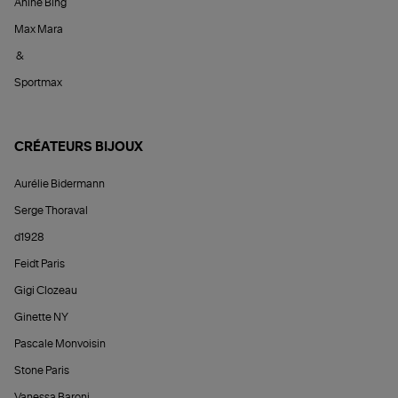
Anine Bing
Max Mara
&
Sportmax
CRÉATEURS BIJOUX
Aurélie Bidermann
Serge Thoraval
d1928
Feidt Paris
Gigi Clozeau
Ginette NY
Pascale Monvoisin
Stone Paris
Vanessa Baroni