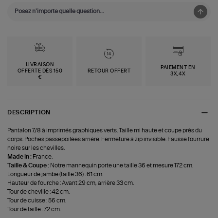
LIVRAISON
PAIEMENT EN
OFFERTE DÈS 150
RETOUR OFFERT
3X,4X
€
DESCRIPTION
Pantalon 7/8 à imprimés graphiques verts. Taille mi haute et coupe près du
corps. Poches passepoilées arrière. Fermeture à zip invisible. Fausse fourrure
noire sur les chevilles.
Made in :
France.
Taille & Coupe :
Notre mannequin porte une taille 36 et mesure 172 cm.
Longueur de jambe (taille 36) : 61 cm.
Hauteur de fourche : Avant 29 cm, arrière 33 cm.
Tour de cheville : 42 cm.
Tour de cuisse : 56 cm.
Tour de taille : 72 cm.