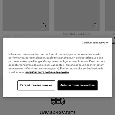
NOUVELLE COLLECTION
N
JEROME DREYFUSS
TORAL
Sac Bobi S Cuir Lamé
Mocassins Killian Sport
Veste
Continuer sans accepter
Champagne
Mousse
480,00 €
189,00 €
lulli-sur-la-toile.com utilise des cookies et technologies similaires à des fins de
performance, personnalisation, publicité et analyses, en collaboration avec des
partenaires tels que Google. Vous pouvez configurer vos choix via « Paramétrer »,
accepter l’ensemble des cookies (« J’accepte ») ou refuser ceux non strictement
nécessaires (« Continuer sans accepter »). Pour en savoir plus sur l’utilisation de
vos données,
consulter notre politique de cookies
Paramètres des cookies
Autoriser tous les cookies
LIVRAISON GRATUITE