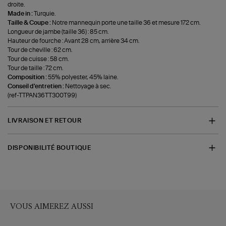
droite.
Made in :
Turquie.
Taille & Coupe :
Notre mannequin porte une taille 36 et mesure 172 cm.
Longueur de jambe (taille 36) : 85 cm.
Hauteur de fourche : Avant 28 cm, arrière 34 cm.
Tour de cheville : 62 cm.
Tour de cuisse : 58 cm.
Tour de taille : 72 cm.
Composition :
55% polyester, 45% laine.
Conseil d'entretien :
Nettoyage à sec.
(ref-TTPAN36TT300T99)
LIVRAISON ET RETOUR
DISPONIBILITÉ BOUTIQUE
VOUS AIMEREZ AUSSI