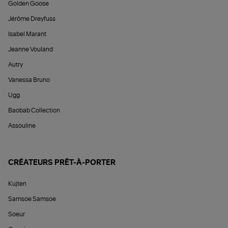
Golden Goose
Jérôme Dreyfuss
Isabel Marant
Jeanne Vouland
Autry
Vanessa Bruno
Ugg
Baobab Collection
Assouline
CRÉATEURS PRÊT-À-PORTER
Kujten
Samsoe Samsoe
Soeur