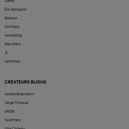
Ganni
Éric Bompard
Barbour
Ami Paris
Anine Bing
Max Mara
&
Sportmax
CRÉATEURS BIJOUX
Aurélie Bidermann
Serge Thoraval
d1928
Feidt Paris
Gigi Clozeau