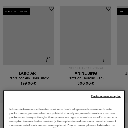
MADE IN EUROPE
MADE 
NOUVELLE COLLECTION
LABO ART
ANINE BING
J
Pantalon Vela Clara Black
Pantalon Thomas Black
199,00 €
300,00 €
Continuer sans accepter
lulli-sur-la-toile.com utilise des cookies et technologies similaires à des fins de
performance, personnalisation, publicité et analyses, en collaboration avec des
partenaires tels que Google. Vous pouvez configurer vos choix via « Paramétrer »,
VOS DERNIERS PRODUITS VUS
accepter l’ensemble des cookies (« J’accepte ») ou refuser ceux non strictement
nécessaires (« Continuer sans accepter »). Pour en savoir plus sur l’utilisation de