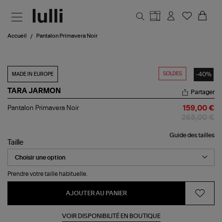
Aller au contenu principal
Accueil
Pantalon Primavera Noir
SOLDES
-40%
MADE IN EUROPE
TARA JARMON
Partager
Pantalon
Pantalon Primavera Noir
159,00 €
Primavera
265,00 €
Noir
Guide des tailles
Taille
Prendre votre taille habituelle.
AJOUTER AU PANIER
VOIR DISPONIBILITÉ EN BOUTIQUE